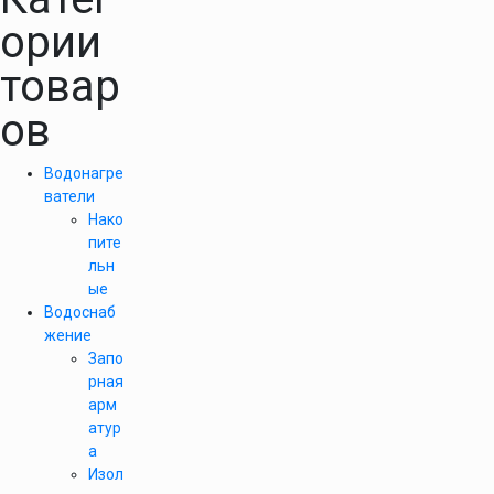
ории
товар
ов
Водонагре
ватели
Нако
пите
льн
ые
Водоснаб
жение
Запо
рная
арм
атур
а
Изол