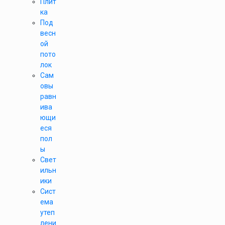
Плит
ка
Под
весн
ой
пото
лок
Сам
овы
равн
ива
ющи
еся
пол
ы
Свет
ильн
ики
Сист
ема
утеп
лени