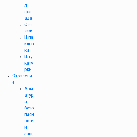
я
фас
ада
Стя
жки
Шпа
клев
ки
Шту
кату
рки
Отоплени
е
Арм
атур
а
безо
пасн
ости
и
защ