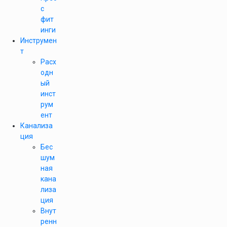
с
фит
инги
Инструмен
т
Расх
одн
ый
инст
рум
ент
Канализа
ция
Бес
шум
ная
кана
лиза
ция
Внут
ренн