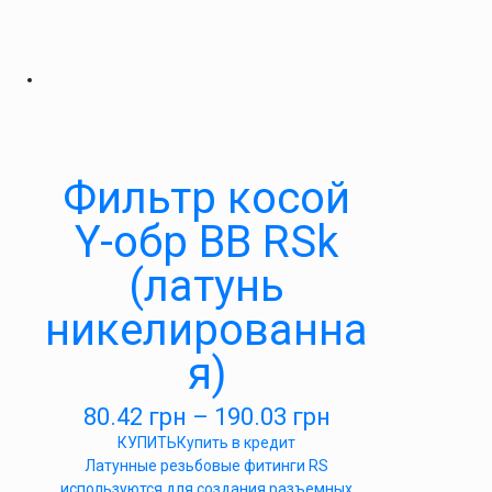
Фильтр косой
Y-обр ВВ RSk
(латунь
никелированна
я)
80.42
грн
–
190.03
грн
КУПИТЬ
Купить в кредит
Латунные резьбовые фитинги RS
используются для создания разъемных