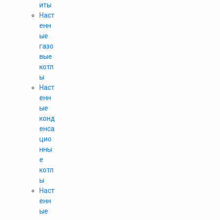
иты
Наст
енн
ые
газо
вые
котл
ы
Наст
енн
ые
конд
енса
цио
нны
е
котл
ы
Наст
енн
ые