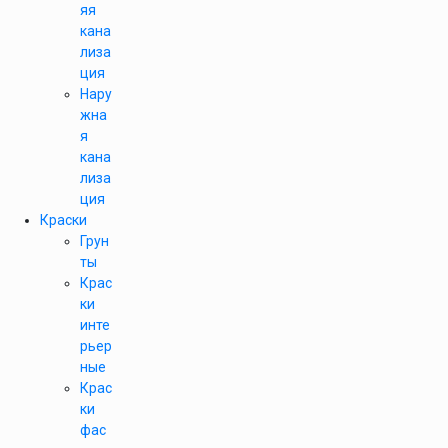
яя
кана
лиза
ция
Нару
жна
я
кана
лиза
ция
Краски
Грун
ты
Крас
ки
инте
рьер
ные
Крас
ки
фас