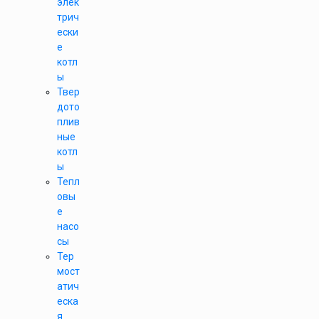
элек
трич
ески
е
котл
ы
Твер
дото
плив
ные
котл
ы
Тепл
овы
е
насо
сы
Тер
мост
атич
еска
я