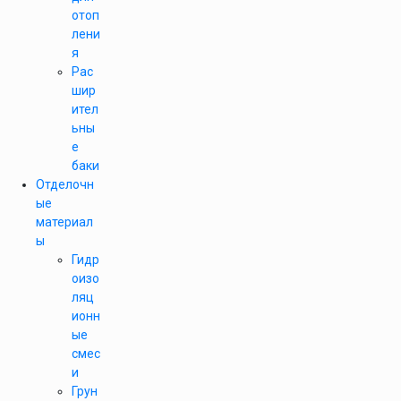
отоп
лени
я
Рас
шир
ител
ьны
е
баки
Отделочн
ые
материал
ы
Гидр
оизо
ляц
ионн
ые
смес
и
Грун