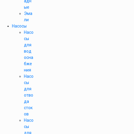
адн
ые
Эма
ли
Насосы
Насо
сы
для
вод
осна
бже
ния
Насо
сы
для
отво
да
сток
ов
Насо
сы
для