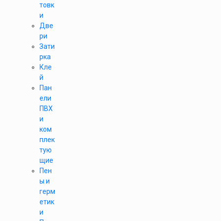
товк
и
Две
ри
Зати
рка
Кле
й
Пан
ели
ПВХ
и
ком
плек
тую
щие
Пен
ы и
герм
етик
и