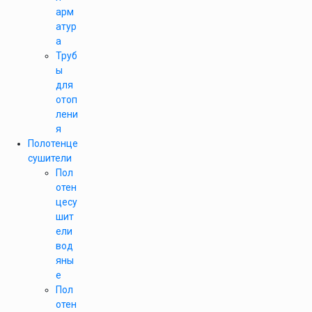
арм
атур
а
Труб
ы
для
отоп
лени
я
Полотенце
сушители
Пол
отен
цесу
шит
ели
вод
яны
е
Пол
отен