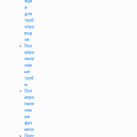
яци
я
для
труб
опро
вод
ов
Пол
ипро
пиле
нов
ые
труб
ы
Пол
ипро
пиле
нов
ые
фит
инги
Прес