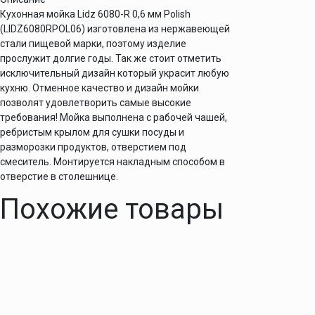
(LIDZ6080RPOL06)
Кухонная мойка Lidz 6080-R 0,6 мм Polish
(LIDZ6080RPOL06) изготовлена из нержавеющей
стали пищевой марки, поэтому изделие
прослужит долгие годы. Так же стоит отметить
исключительный дизайн который украсит любую
кухню. Отменное качество и дизайн мойки
позволят удовлетворить самые высокие
требования! Мойка выполнена с рабочей чашей,
ребристым крылом для сушки посуды и
разморозки продуктов, отверстием под
смеситель. Монтируется накладным способом в
отверстие в столешнице.
Похожие товары