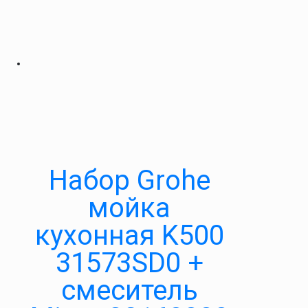
Набор Grohe
мойка
кухонная K500
31573SD0 +
смеситель