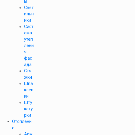
ы
Свет
ильн
ики
Сист
ема
утеп
лени
я
фас
ада
Стя
жки
Шпа
клев
ки
Шту
кату
рки
Отоплени
е
Арм