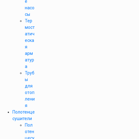
е
насо
сы
Тер
мост
атич
еска
я
арм
атур
а
Труб
ы
для
отоп
лени
я
Полотенце
сушители
Пол
отен
цесу