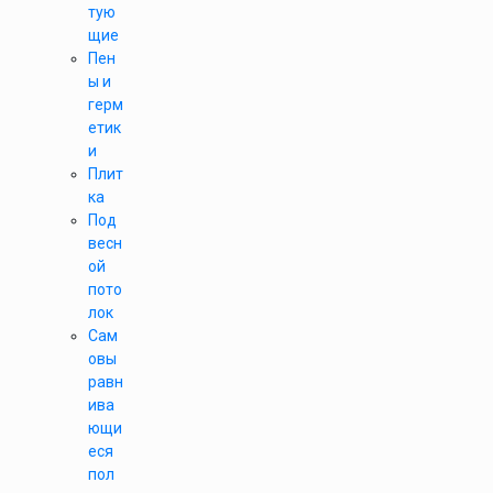
тую
щие
Пен
ы и
герм
етик
и
Плит
ка
Под
весн
ой
пото
лок
Сам
овы
равн
ива
ющи
еся
пол