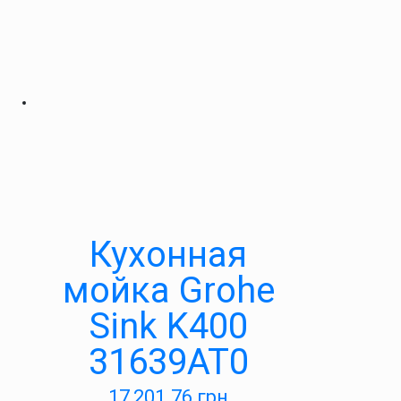
Кухонная
мойка Grohe
Sink K400
31639AT0
17,201.76
грн