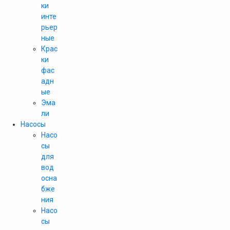
ки
инте
рьер
ные
Крас
ки
фас
адн
ые
Эма
ли
Насосы
Насо
сы
для
вод
осна
бже
ния
Насо
сы