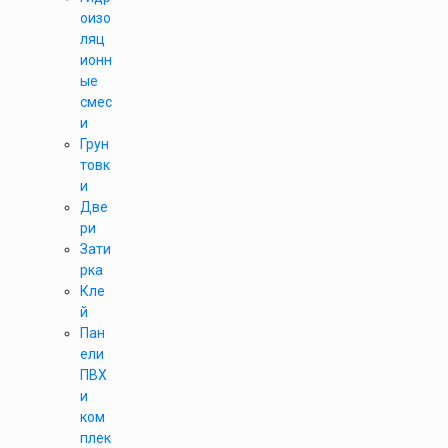
оизо
ляц
ионн
ые
смес
и
Грун
товк
и
Две
ри
Зати
рка
Кле
й
Пан
ели
ПВХ
и
ком
плек