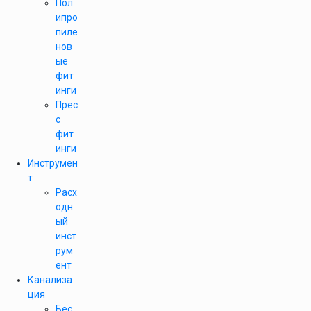
Пол
ипро
пиле
нов
ые
фит
инги
Прес
с
фит
инги
Инструмен
т
Расх
одн
ый
инст
рум
ент
Канализа
ция
Бес