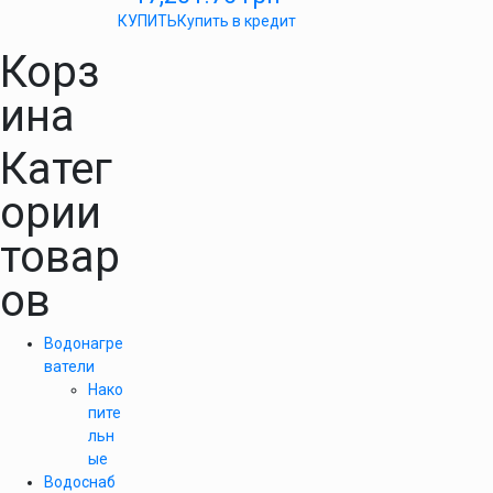
КУПИТЬ
Купить в кредит
Корз
ина
Катег
ории
товар
ов
Водонагре
ватели
Нако
пите
льн
ые
Водоснаб