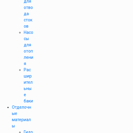
для
отво
да
сток
ов
Насо
сы
для
отоп
лени
я
Рас
шир
ител
ьны
е
баки
Отделочн
ые
материал
ы
Гидр