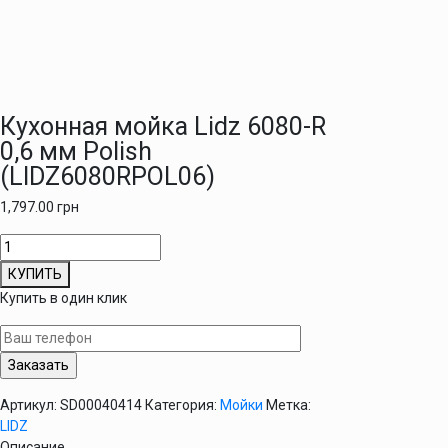
Кухонная мойка Lidz 6080-R
0,6 мм Polish
(LIDZ6080RPOL06)
1,797.00
грн
Количество
товара
КУПИТЬ
Кухонная
Купить в один клик
мойка
Lidz
6080-
R
0,6
Артикул:
SD00040414
Категория:
Мойки
Метка:
мм
LIDZ
Polish
Описание