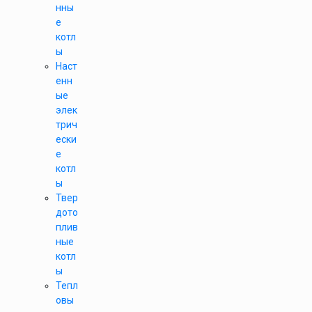
нны
е
котл
ы
Наст
енн
ые
элек
трич
ески
е
котл
ы
Твер
дото
плив
ные
котл
ы
Тепл
овы