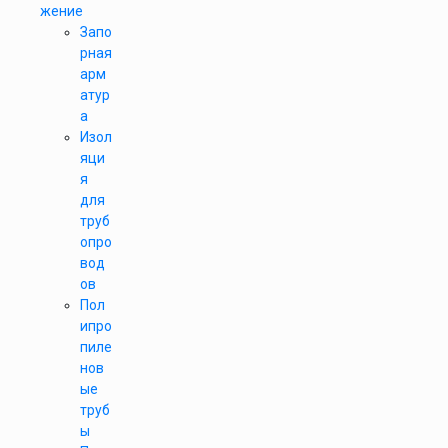
жение
Запо
рная
арм
атур
а
Изол
яци
я
для
труб
опро
вод
ов
Пол
ипро
пиле
нов
ые
труб
ы