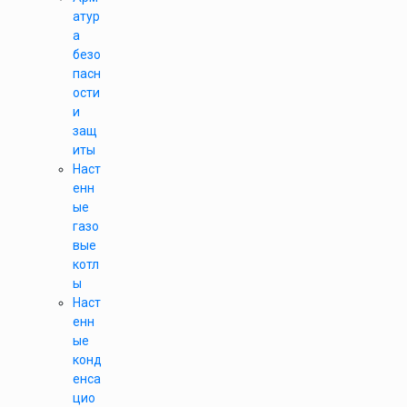
атур
а
безо
пасн
ости
и
защ
иты
Наст
енн
ые
газо
вые
котл
ы
Наст
енн
ые
конд
енса
цио