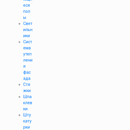
еся
пол
ы
Свет
ильн
ики
Сист
ема
утеп
лени
я
фас
ада
Стя
жки
Шпа
клев
ки
Шту
кату
рки