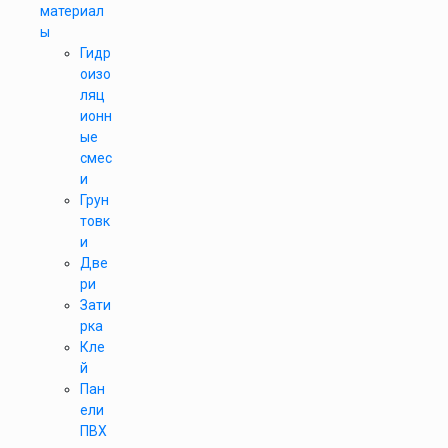
материал
ы
Гидр
оизо
ляц
ионн
ые
смес
и
Грун
товк
и
Две
ри
Зати
рка
Кле
й
Пан
ели
ПВХ