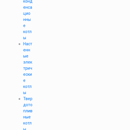
конд
енса
цио
нны
е
котл
ы
Наст
енн
ые
элек
трич
ески
е
котл
ы
Твер
дото
плив
ные
котл
ы