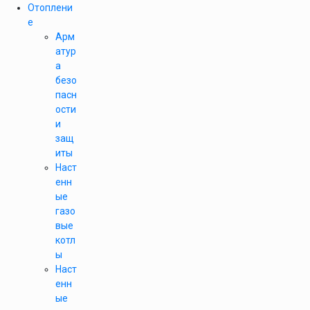
Отоплени
е
Арм
атур
а
безо
пасн
ости
и
защ
иты
Наст
енн
ые
газо
вые
котл
ы
Наст
енн
ые