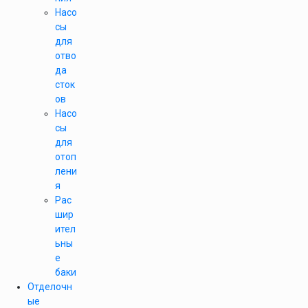
Насо
сы
для
отво
да
сток
ов
Насо
сы
для
отоп
лени
я
Рас
шир
ител
ьны
е
баки
Отделочн
ые