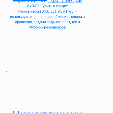
20,328.00
грн
18,012.00
грн
КУПИТЬ
Купить в кредит
Насосы серии WILO JET WJ и HWJ —
используются для водоснабжения, полива и
орошения, подачи воды из колодцев и
глубоких резервуаров.