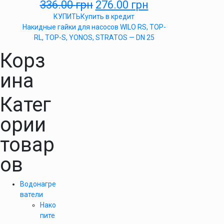
336.00
грн
276.00
грн
КУПИТЬ
Купить в кредит
Накидные гайки для насосов WILO RS, TOP-
RL, TOP-S, YONOS, STRATOS — DN 25
Корз
ина
Катег
ории
товар
ов
Водонагре
ватели
Нако
пите