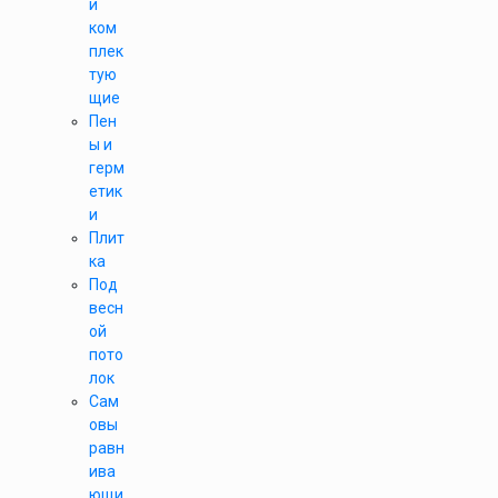
и
ком
плек
тую
щие
Пен
ы и
герм
етик
и
Плит
ка
Под
весн
ой
пото
лок
Сам
овы
равн
ива
ющи