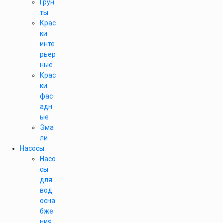
Грун
ты
Крас
ки
инте
рьер
ные
Крас
ки
фас
адн
ые
Эма
ли
Насосы
Насо
сы
для
вод
осна
бже
ния