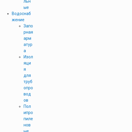
льн
ые
Водоснаб
жение
Запо
рная
арм
атур
а
Изол
яци
я
для
труб
опро
вод
ов
Пол
ипро
пиле
нов
ые