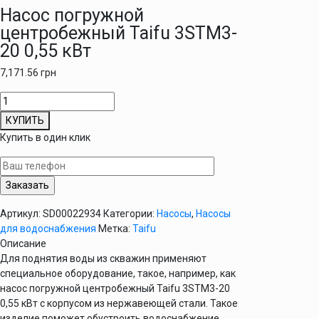
Насос погружной
центробежный Taifu 3STM3-
20 0,55 кВт
7,171.56
грн
Количество
товара
КУПИТЬ
Насос
Купить в один клик
погружной
центробежный
Taifu
3STM3-
20
Артикул:
SD00022934
Категории:
Насосы
,
Насосы
0,55
для водоснабжения
Метка:
Taifu
кВт
Описание
Для поднятия воды из скважин применяют
специальное оборудование, такое, например, как
насос погружной центробежный Taifu 3STM3-20
0,55 кВт с корпусом из нержавеющей стали. Такое
изделие поможет обустроить водоснабжение