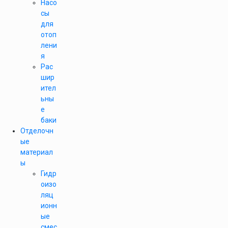
Насо
сы
для
отоп
лени
я
Рас
шир
ител
ьны
е
баки
Отделочн
ые
материал
ы
Гидр
оизо
ляц
ионн
ые
смес