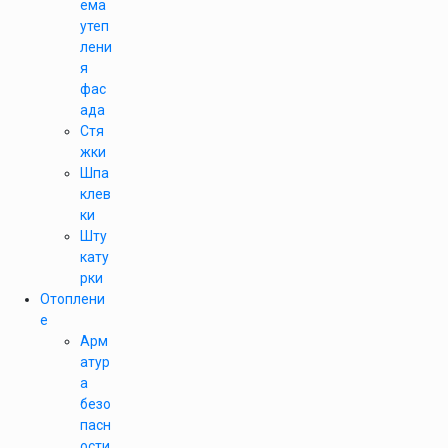
ема
утеп
лени
я
фас
ада
Стя
жки
Шпа
клев
ки
Шту
кату
рки
Отоплени
е
Арм
атур
а
безо
пасн
ости