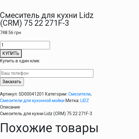
Смеситель для кухни Lidz
(CRM) 75 22 271F-3
748.56
грн
Количество
товара
КУПИТЬ
Смеситель
Купить в один клик
для
кухни
Lidz
(CRM)
75
Артикул:
SD00041201
Категории:
Смесители
,
22
Смесители для кухонной мойки
Метка:
LIDZ
271F-
Описание
3
Смеситель для кухни Lidz (CRM) 75 22 271F-3
Похожие товары