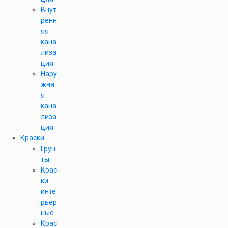
Внут
ренн
яя
кана
лиза
ция
Нару
жна
я
кана
лиза
ция
Краски
Грун
ты
Крас
ки
инте
рьер
ные
Крас