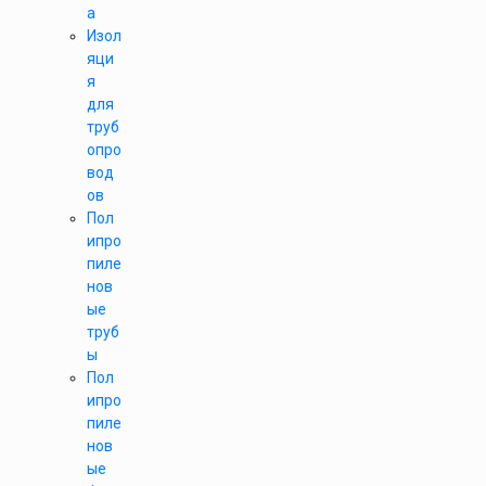
а
Изол
яци
я
для
труб
опро
вод
ов
Пол
ипро
пиле
нов
ые
труб
ы
Пол
ипро
пиле
нов
ые