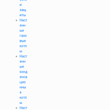
и
защ
иты
Наст
енн
ые
газо
вые
котл
ы
Наст
енн
ые
конд
енса
цио
нны
е
котл
ы
Наст