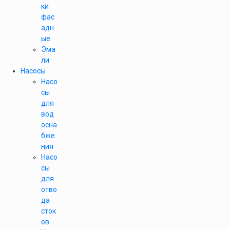
ки
фас
адн
ые
Эма
ли
Насосы
Насо
сы
для
вод
осна
бже
ния
Насо
сы
для
отво
да
сток
ов