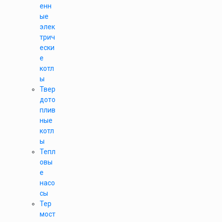
енн
ые
элек
трич
ески
е
котл
ы
Твер
дото
плив
ные
котл
ы
Тепл
овы
е
насо
сы
Тер
мост