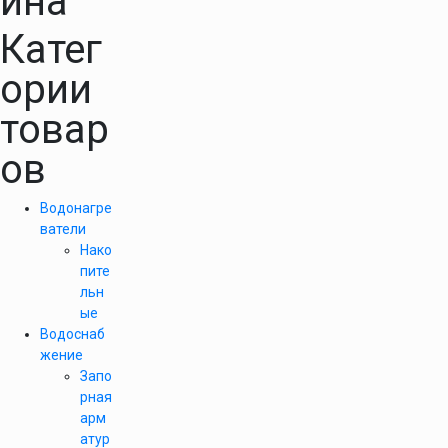
ина
Катег
ории
товар
ов
Водонагре
ватели
Нако
пите
льн
ые
Водоснаб
жение
Запо
рная
арм
атур