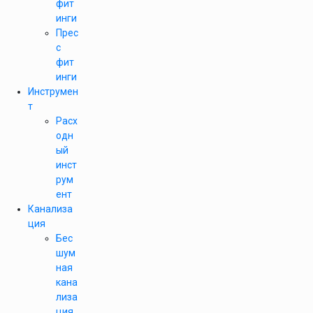
фит
инги
Прес
с
фит
инги
Инструмен
т
Расх
одн
ый
инст
рум
ент
Канализа
ция
Бес
шум
ная
кана
лиза
ция