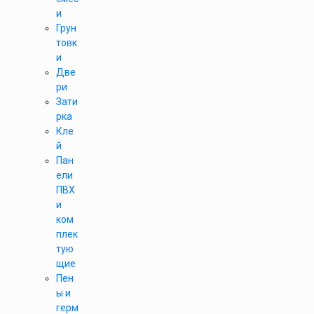
и
Грун
товк
и
Две
ри
Зати
рка
Кле
й
Пан
ели
ПВХ
и
ком
плек
тую
щие
Пен
ы и
герм