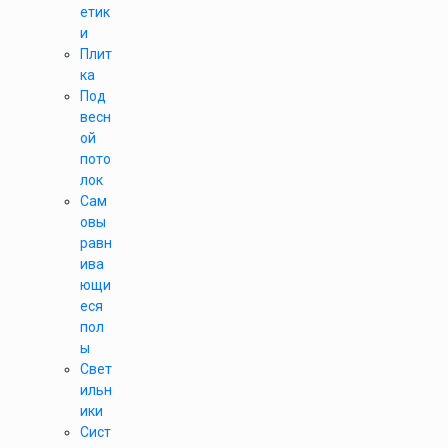
етик
и
Плит
ка
Под
весн
ой
пото
лок
Сам
овы
равн
ива
ющи
еся
пол
ы
Свет
ильн
ики
Сист