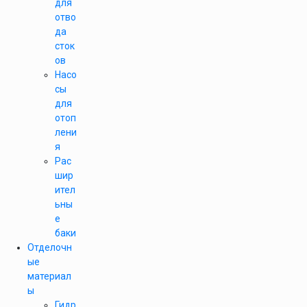
для
отво
да
сток
ов
Насо
сы
для
отоп
лени
я
Рас
шир
ител
ьны
е
баки
Отделочн
ые
материал
ы
Гидр