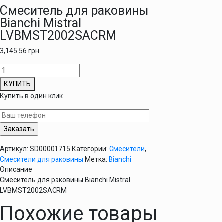
Смеситель для раковины
Bianchi Mistral
LVBMST2002SACRM
3,145.56
грн
Количество
товара
КУПИТЬ
Смеситель
Купить в один клик
для
раковины
Bianchi
Mistral
LVBMST2002SACRM
Артикул:
SD00001715
Категории:
Смесители
,
Смесители для раковины
Метка:
Bianchi
Описание
Смеситель для раковины Bianchi Mistral
LVBMST2002SACRM
Похожие товары