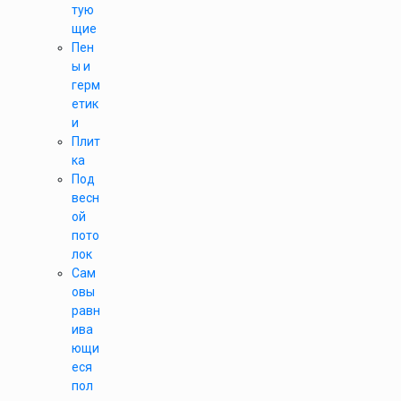
тую
щие
Пен
ы и
герм
етик
и
Плит
ка
Под
весн
ой
пото
лок
Сам
овы
равн
ива
ющи
еся
пол