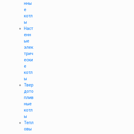
нны
е
котл
ы
Наст
енн
ые
элек
трич
ески
е
котл
ы
Твер
дото
плив
ные
котл
ы
Тепл
овы