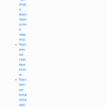
атур
а
безо
пасн
ости
и
защ
иты
Наст
енн
ые
газо
вые
котл
ы
Наст
енн
ые
конд
енса
цио