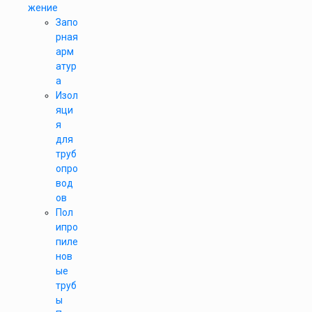
жение
Запо
рная
арм
атур
а
Изол
яци
я
для
труб
опро
вод
ов
Пол
ипро
пиле
нов
ые
труб
ы