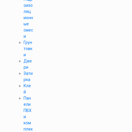
оизо
ляц
ионн
ые
смес
и
Грун
товк
и
Две
ри
Зати
рка
Кле
й
Пан
ели
ПВХ
и
ком
плек