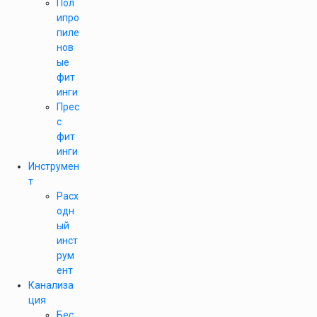
Пол
ипро
пиле
нов
ые
фит
инги
Прес
с
фит
инги
Инструмен
т
Расх
одн
ый
инст
рум
ент
Канализа
ция
Бес