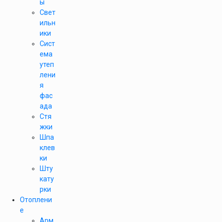
ы
Свет
ильн
ики
Сист
ема
утеп
лени
я
фас
ада
Стя
жки
Шпа
клев
ки
Шту
кату
рки
Отоплени
е
Арм