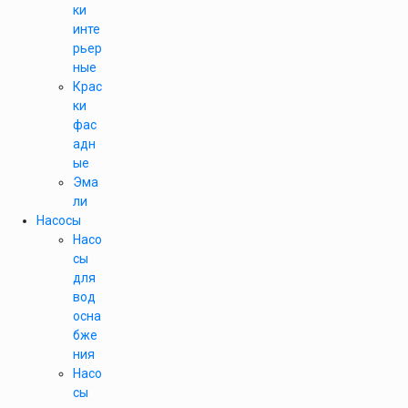
ки
инте
рьер
ные
Крас
ки
фас
адн
ые
Эма
ли
Насосы
Насо
сы
для
вод
осна
бже
ния
Насо
сы