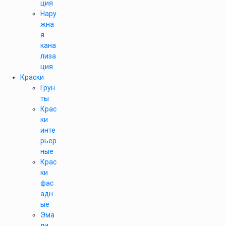
ция
Нару
жна
я
кана
лиза
ция
Краски
Грун
ты
Крас
ки
инте
рьер
ные
Крас
ки
фас
адн
ые
Эма
ли