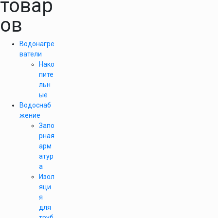
товар
ов
Водонагре
ватели
Нако
пите
льн
ые
Водоснаб
жение
Запо
рная
арм
атур
а
Изол
яци
я
для
труб