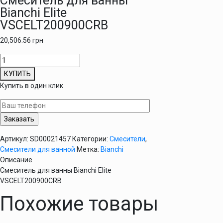
Смеситель для ванны
Bianchi Elite
VSCELT200900CRB
20,506.56
грн
Количество
товара
КУПИТЬ
Смеситель
Купить в один клик
для
ванны
Bianchi
Elite
VSCELT200900CRB
Артикул:
SD00021457
Категории:
Смесители
,
Смесители для ванной
Метка:
Bianchi
Описание
Смеситель для ванны Bianchi Elite
VSCELT200900CRB
Похожие товары