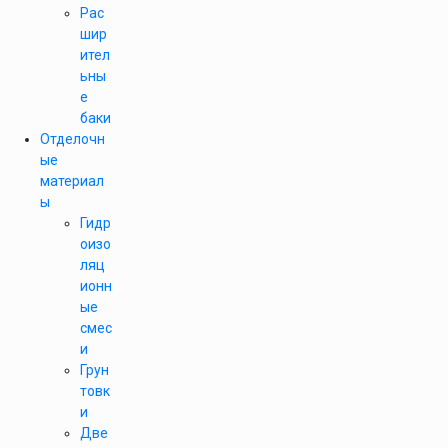
Рас
шир
ител
ьны
е
баки
Отделочн
ые
материал
ы
Гидр
оизо
ляц
ионн
ые
смес
и
Грун
товк
и
Две