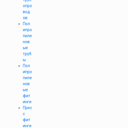
опро
вод
ов
Пол
ипро
пиле
нов
ые
труб
ы
Пол
ипро
пиле
нов
ые
фит
инги
Прес
с
фит
инги