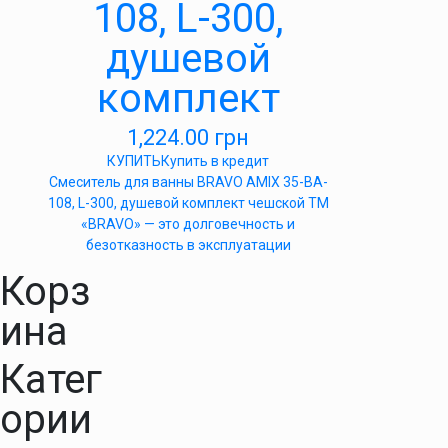
108, L-300,
душевой
комплект
1,224.00
грн
КУПИТЬ
Купить в кредит
Cмеситель для ванны BRAVO AMIX 35-BA-
108, L-300, душевой комплект чешской ТМ
«BRAVO» — это долговечность и
безотказность в эксплуатации
Корз
ина
Катег
ории