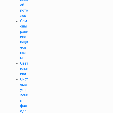
ой
пото
лок
Сам
овы
равн
ива
ющи
еся
пол
ы
Свет
ильн
ики
Сист
ема
утеп
лени
я
фас
ада