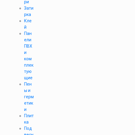
ри
Зати
рка
Кле
й
Пан
ели
ПВХ
и
ком
плек
тую
щие
Пен
ы и
герм
етик
и
Плит
ка
Под
весн