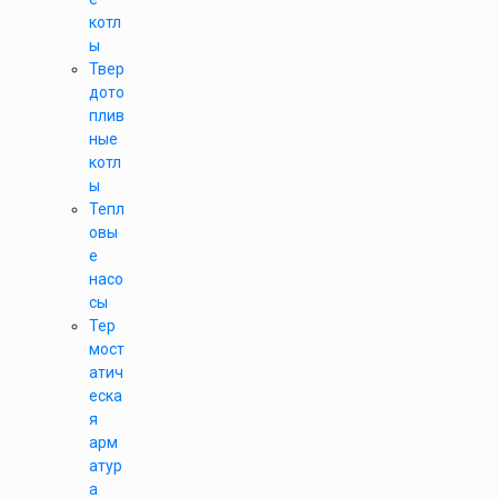
котл
ы
Твер
дото
плив
ные
котл
ы
Тепл
овы
е
насо
сы
Тер
мост
атич
еска
я
арм
атур
а