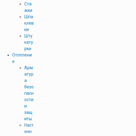
Стя
жки
Шпа
клев
ки
Шту
кату
рки
Отоплени
е
Арм
атур
а
безо
пасн
ости
и
защ
иты
Наст
енн