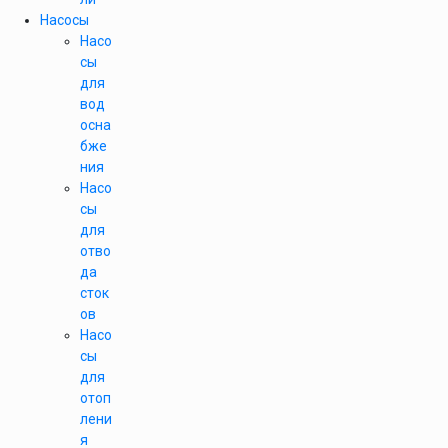
Насосы
Насо
сы
для
вод
осна
бже
ния
Насо
сы
для
отво
да
сток
ов
Насо
сы
для
отоп
лени
я