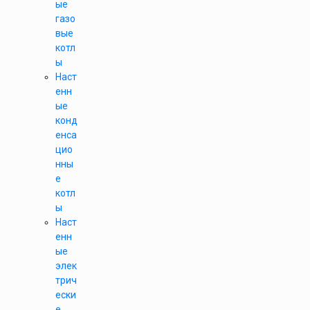
ые
газо
вые
котл
ы
Наст
енн
ые
конд
енса
цио
нны
е
котл
ы
Наст
енн
ые
элек
трич
ески
е