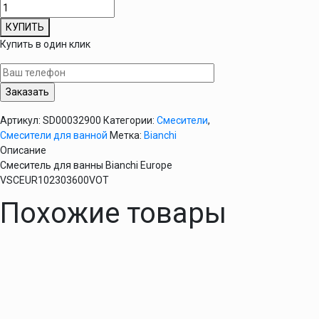
Количество
товара
КУПИТЬ
Смеситель
Купить в один клик
для
ванны
Bianchi
Europe
VSCEUR102303600VOT
Артикул:
SD00032900
Категории:
Смесители
,
Смесители для ванной
Метка:
Bianchi
Описание
Смеситель для ванны Bianchi Europe
VSCEUR102303600VOT
Похожие товары