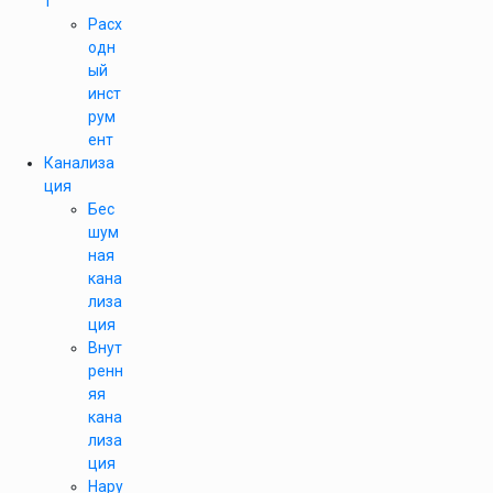
т
Расх
одн
ый
инст
рум
ент
Канализа
ция
Бес
шум
ная
кана
лиза
ция
Внут
ренн
яя
кана
лиза
ция
Нару