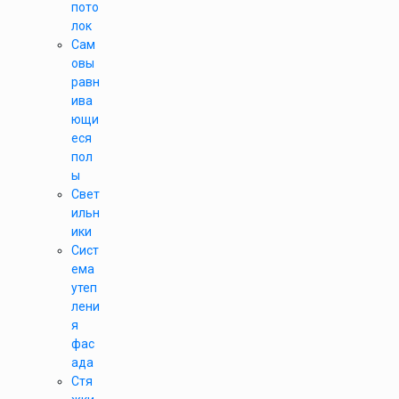
пото
лок
Сам
овы
равн
ива
ющи
еся
пол
ы
Свет
ильн
ики
Сист
ема
утеп
лени
я
фас
ада
Стя