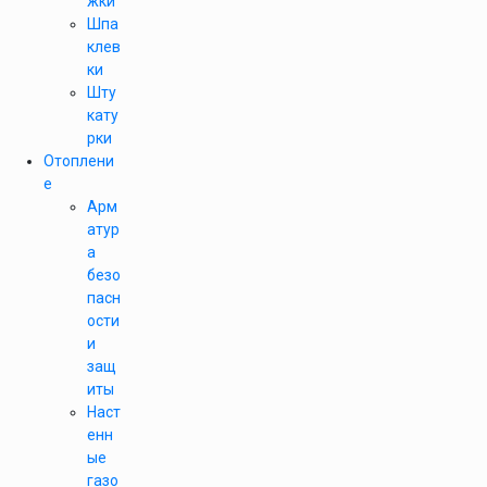
жки
Шпа
клев
ки
Шту
кату
рки
Отоплени
е
Арм
атур
а
безо
пасн
ости
и
защ
иты
Наст
енн
ые
газо