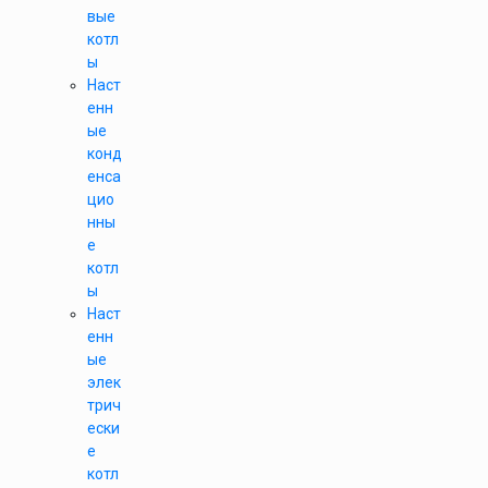
вые
котл
ы
Наст
енн
ые
конд
енса
цио
нны
е
котл
ы
Наст
енн
ые
элек
трич
ески
е
котл