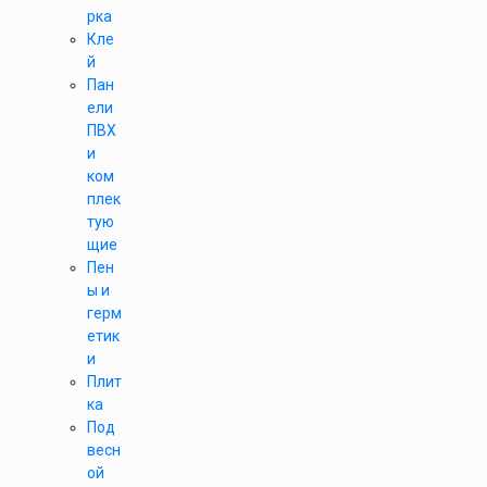
рка
Кле
й
Пан
ели
ПВХ
и
ком
плек
тую
щие
Пен
ы и
герм
етик
и
Плит
ка
Под
весн
ой