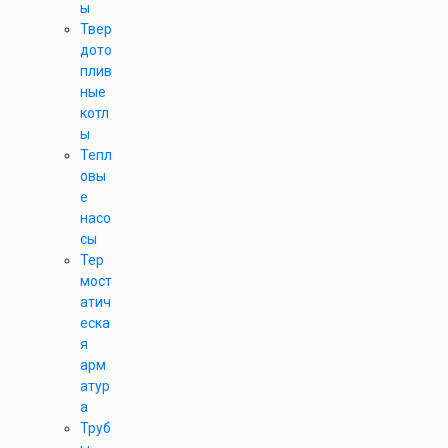
ы
Твер
дото
плив
ные
котл
ы
Тепл
овы
е
насо
сы
Тер
мост
атич
еска
я
арм
атур
а
Труб