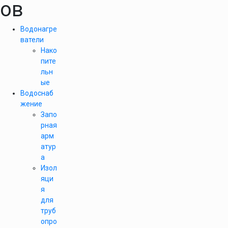
ов
Водонагре
ватели
Нако
пите
льн
ые
Водоснаб
жение
Запо
рная
арм
атур
а
Изол
яци
я
для
труб
опро