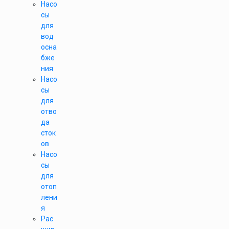
Насо
сы
для
вод
осна
бже
ния
Насо
сы
для
отво
да
сток
ов
Насо
сы
для
отоп
лени
я
Рас