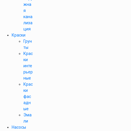
жна
я
кана
лиза
ция
Краски
Грун
ты
Крас
ки
инте
рьер
ные
Крас
ки
фас
адн
ые
Эма
ли
Насосы