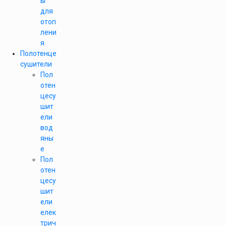
ы
для
отоп
лени
я
Полотенце
сушители
Пол
отен
цесу
шит
ели
вод
яны
е
Пол
отен
цесу
шит
ели
елек
трич