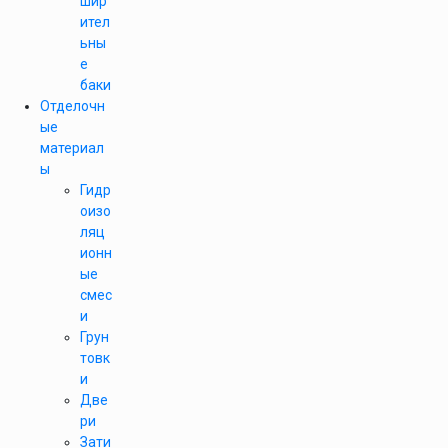
шир
ител
ьны
е
баки
Отделочн
ые
материал
ы
Гидр
оизо
ляц
ионн
ые
смес
и
Грун
товк
и
Две
ри
Зати