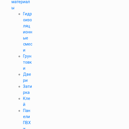
материал
ы
Гидр
оизо
ляц
ионн
ые
смес
и
Грун
товк
и
Две
ри
Зати
рка
Кле
й
Пан
ели
ПВХ
и