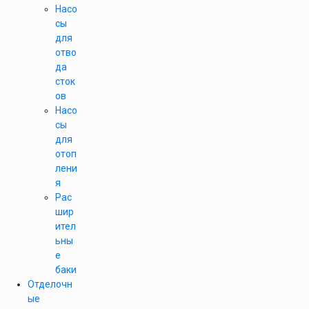
Насо
сы
для
отво
да
сток
ов
Насо
сы
для
отоп
лени
я
Рас
шир
ител
ьны
е
баки
Отделочн
ые