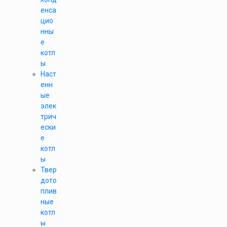
енса
цио
нны
е
котл
ы
Наст
енн
ые
элек
трич
ески
е
котл
ы
Твер
дото
плив
ные
котл
ы