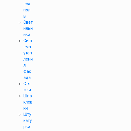
еся
пол
ы
Свет
ильн
ики
Сист
ема
утеп
лени
я
фас
ада
Стя
жки
Шпа
клев
ки
Шту
кату
рки