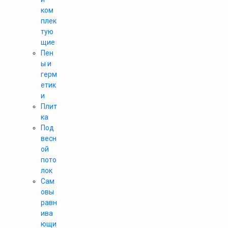
ком
плек
тую
щие
Пен
ы и
герм
етик
и
Плит
ка
Под
весн
ой
пото
лок
Сам
овы
равн
ива
ющи