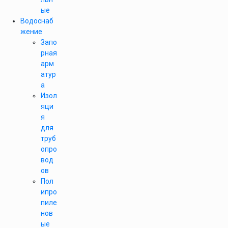
ые
Водоснаб
жение
Запо
рная
арм
атур
а
Изол
яци
я
для
труб
опро
вод
ов
Пол
ипро
пиле
нов
ые