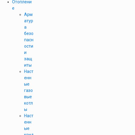
Отоплени
е
Арм
атур
а
безо
пасн
ости
и
защ
иты
Наст
енн
ые
газо
вые
котл
ы
Наст
енн
ые
конд