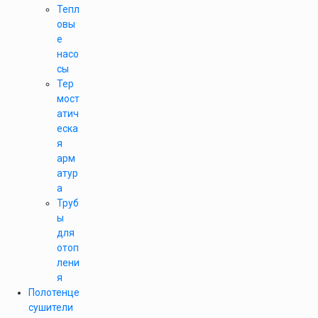
Тепл
овы
е
насо
сы
Тер
мост
атич
еска
я
арм
атур
а
Труб
ы
для
отоп
лени
я
Полотенце
сушители