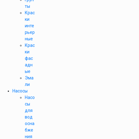
ты
Крас
ки
инте
рьер
ные
Крас
ки
фас
адн
ые
Эма
ли
Насосы
Насо
сы
для
вод
осна
бже
ния