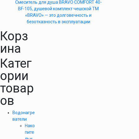
Cмеситель для душа BRAVO COMFORT 40-
BF-105, душевой комплект чешской ТМ
«BRAVO» — это долговечность и
безотказность в эксплуатации
Корз
ина
Катег
ории
товар
ов
Водонагре
ватели
Нако
пите
льн