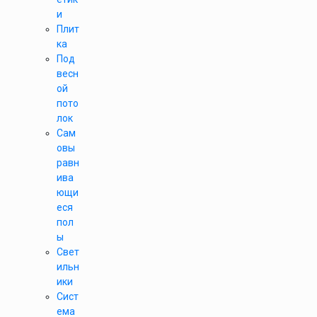
и
Плит
ка
Под
весн
ой
пото
лок
Сам
овы
равн
ива
ющи
еся
пол
ы
Свет
ильн
ики
Сист
ема