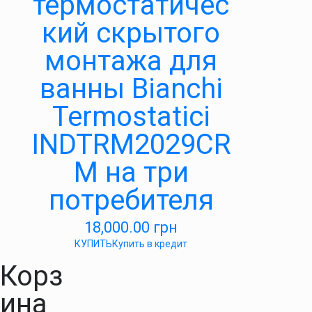
термостатичес
кий скрытого
монтажа для
ванны Bianchi
Termostatici
INDTRM2029CR
M на три
потребителя
18,000.00
грн
КУПИТЬ
Купить в кредит
Корз
ина