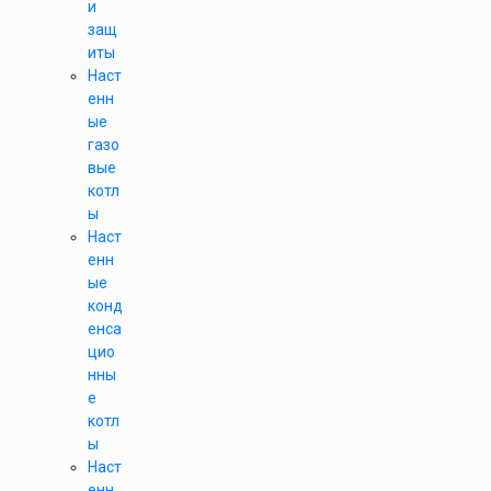
и
защ
иты
Наст
енн
ые
газо
вые
котл
ы
Наст
енн
ые
конд
енса
цио
нны
е
котл
ы
Наст
енн