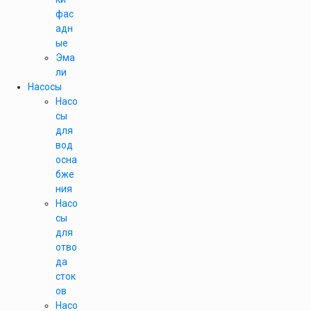
фас
адн
ые
Эма
ли
Насосы
Насо
сы
для
вод
осна
бже
ния
Насо
сы
для
отво
да
сток
ов
Насо