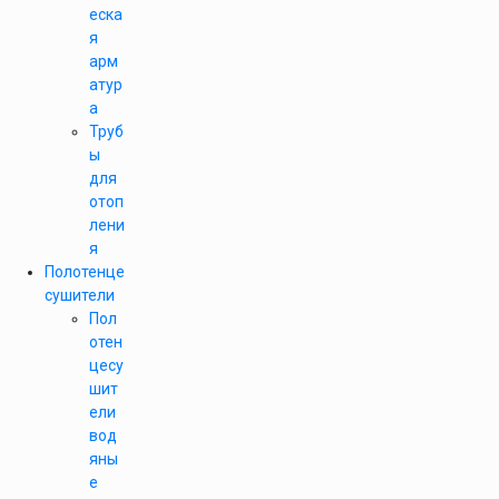
еска
я
арм
атур
а
Труб
ы
для
отоп
лени
я
Полотенце
сушители
Пол
отен
цесу
шит
ели
вод
яны
е