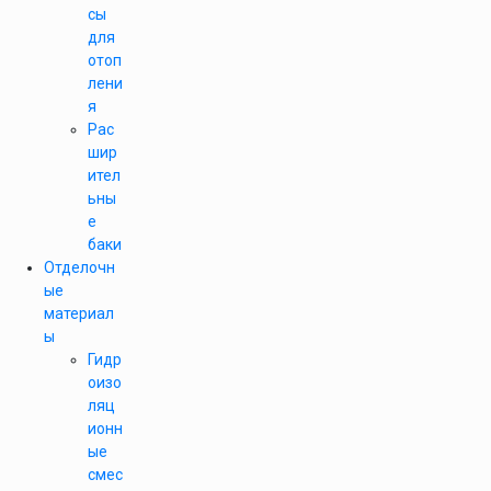
сы
для
отоп
лени
я
Рас
шир
ител
ьны
е
баки
Отделочн
ые
материал
ы
Гидр
оизо
ляц
ионн
ые
смес