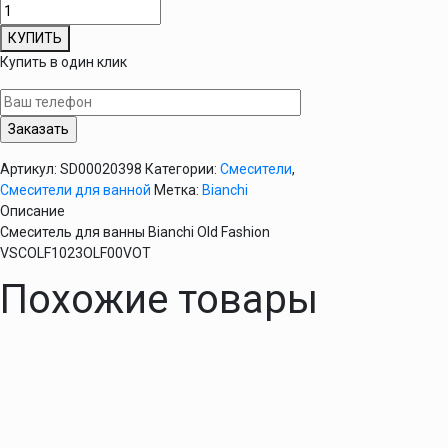
Количество
товара
КУПИТЬ
Смеситель
Купить в один клик
для
ванны
Bianchi
Old
Fashion
Артикул:
SD00020398
Категории:
Смесители
,
VSCOLF1023OLF00VOT
Смесители для ванной
Метка:
Bianchi
Описание
Смеситель для ванны Bianchi Old Fashion
VSCOLF1023OLF00VOT
Похожие товары