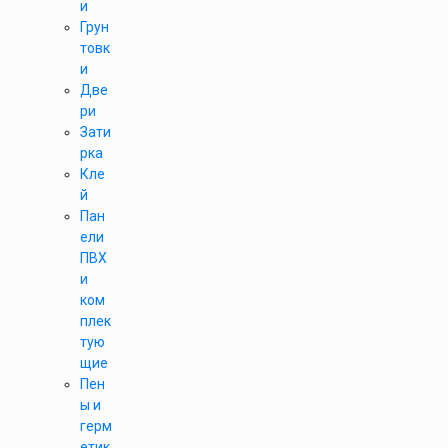
и
Грун
товк
и
Две
ри
Зати
рка
Кле
й
Пан
ели
ПВХ
и
ком
плек
тую
щие
Пен
ы и
герм
етик