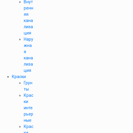
Внут
ренн
яя
кана
лиза
ция
Нару
жна
я
кана
лиза
ция
Краски
Грун
ты
Крас
ки
инте
рьер
ные
Крас
ки