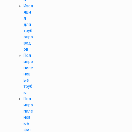
Изол
яци
я
для
труб
опро
вод
ов
Пол
ипро
пиле
нов
ые
труб
ы
Пол
ипро
пиле
нов
ые
фит