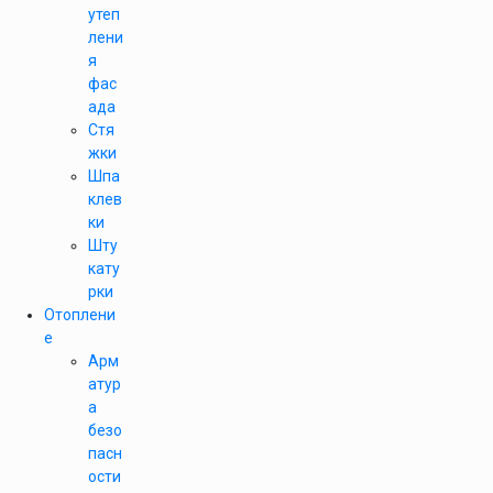
утеп
лени
я
фас
ада
Стя
жки
Шпа
клев
ки
Шту
кату
рки
Отоплени
е
Арм
атур
а
безо
пасн
ости