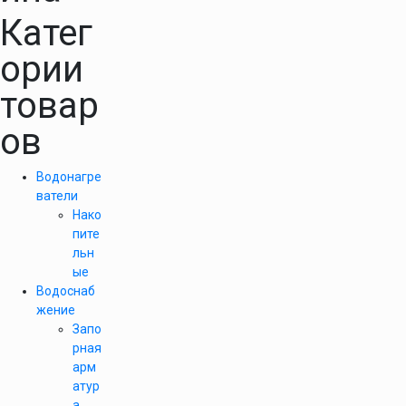
Катег
ории
товар
ов
Водонагре
ватели
Нако
пите
льн
ые
Водоснаб
жение
Запо
рная
арм
атур
а