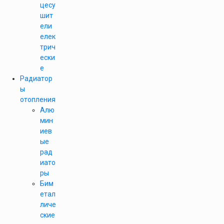
цесу
шит
ели
елек
трич
ески
е
Радиатор
ы
отопления
Алю
мин
иев
ые
рад
иато
ры
Бим
етал
личе
ские