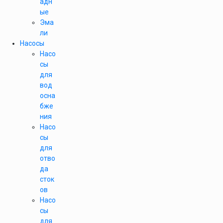
адн
ые
Эма
ли
Насосы
Насо
сы
для
вод
осна
бже
ния
Насо
сы
для
отво
да
сток
ов
Насо
сы
для