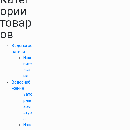
ории
товар
ов
Водонагре
ватели
Нако
пите
льн
ые
Водоснаб
жение
Запо
рная
арм
атур
а
Изол