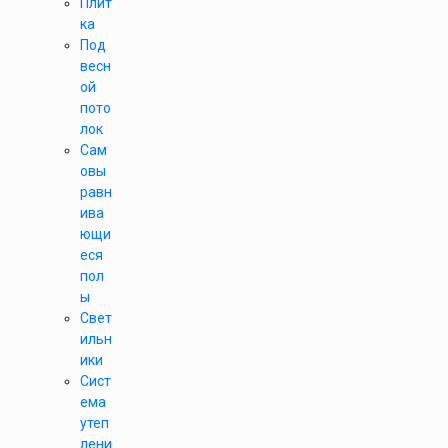
Плит
ка
Под
весн
ой
пото
лок
Сам
овы
равн
ива
ющи
еся
пол
ы
Свет
ильн
ики
Сист
ема
утеп
лени