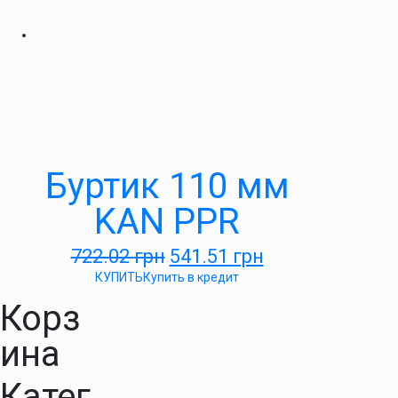
Буртик 110 мм
KAN PPR
722.02
грн
541.51
грн
КУПИТЬ
Купить в кредит
Корз
ина
Катег