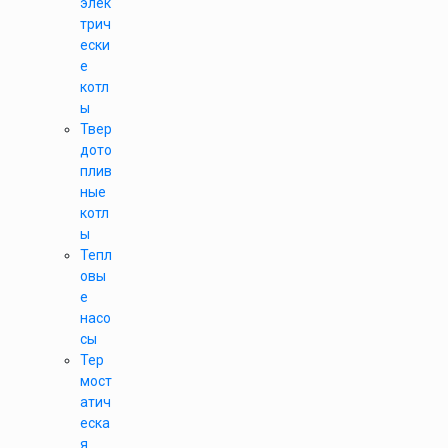
элек
трич
ески
е
котл
ы
Твер
дото
плив
ные
котл
ы
Тепл
овы
е
насо
сы
Тер
мост
атич
еска
я