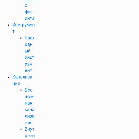
с
фит
инги
Инструмен
т
Расх
одн
ый
инст
рум
ент
Канализа
ция
Бес
шум
ная
кана
лиза
ция
Внут
ренн