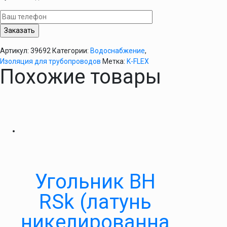
K-
FLEX
ST
15х19
мм
Артикул:
39692
Категории:
Водоснабжение
,
Изоляция для трубопроводов
Метка:
K-FLEX
Похожие товары
Угольник ВН
RSk (латунь
никелированна