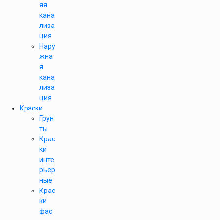
яя
кана
лиза
ция
Нару
жна
я
кана
лиза
ция
Краски
Грун
ты
Крас
ки
инте
рьер
ные
Крас
ки
фас