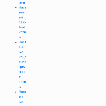
иты
Наст
енн
ые
газо
вые
котл
ы
Наст
енн
ые
конд
енса
цио
нны
е
котл
ы
Наст
енн
ые