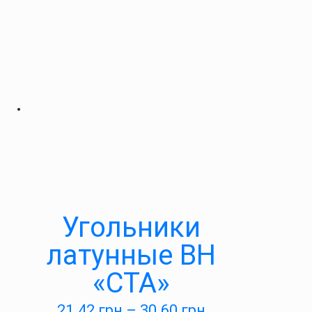
Угольники
латунные ВН
«СТА»
21.42
грн
–
30.60
грн