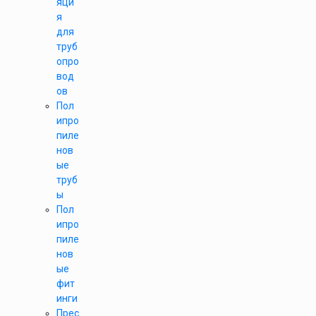
яци
я
для
труб
опро
вод
ов
Пол
ипро
пиле
нов
ые
труб
ы
Пол
ипро
пиле
нов
ые
фит
инги
Прес