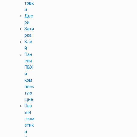
товк
и
Две
ри
Зати
рка
Кле
й
Пан
ели
ПВХ
и
ком
плек
тую
щие
Пен
ы и
герм
етик
и