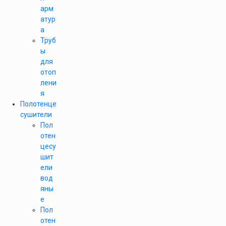
арм
атур
а
Труб
ы
для
отоп
лени
я
Полотенце
сушители
Пол
отен
цесу
шит
ели
вод
яны
е
Пол
отен