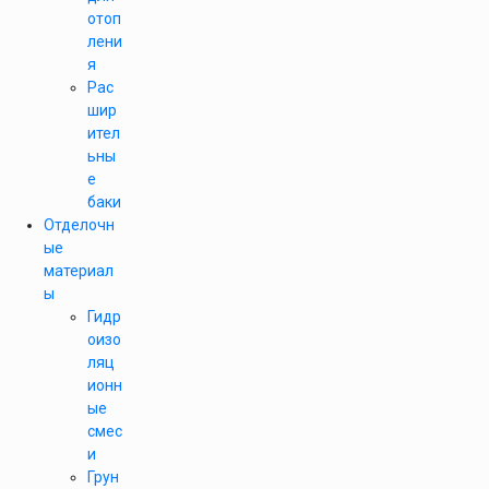
отоп
лени
я
Рас
шир
ител
ьны
е
баки
Отделочн
ые
материал
ы
Гидр
оизо
ляц
ионн
ые
смес
и
Грун