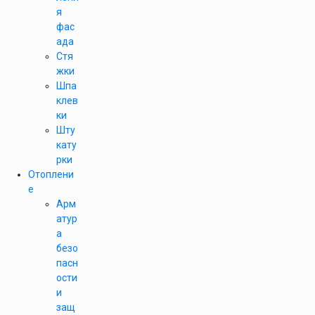
я
фас
ада
Стя
жки
Шпа
клев
ки
Шту
кату
рки
Отоплени
е
Арм
атур
а
безо
пасн
ости
и
защ