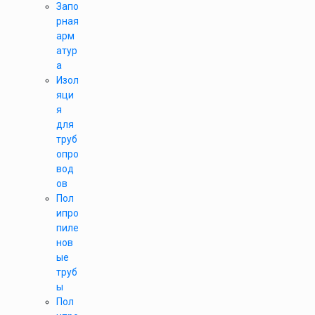
Запо
рная
арм
атур
а
Изол
яци
я
для
труб
опро
вод
ов
Пол
ипро
пиле
нов
ые
труб
ы
Пол