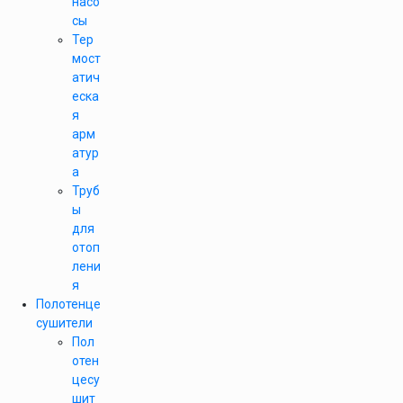
насо
сы
Тер
мост
атич
еска
я
арм
атур
а
Труб
ы
для
отоп
лени
я
Полотенце
сушители
Пол
отен
цесу
шит