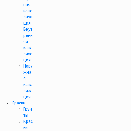
ная
кана
лиза
ция
Внут
ренн
яя
кана
лиза
ция
Нару
жна
я
кана
лиза
ция
Краски
Грун
ты
Крас
ки