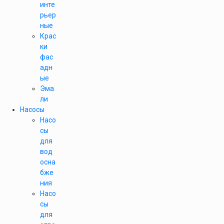
инте
рьер
ные
Крас
ки
фас
адн
ые
Эма
ли
Насосы
Насо
сы
для
вод
осна
бже
ния
Насо
сы
для