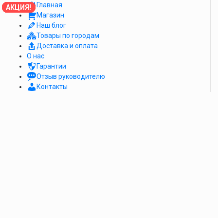
Главная
АКЦИЯ!
АКЦИЯ!
АКЦИЯ!
АКЦИЯ!
АКЦИЯ!
АКЦИЯ!
АКЦИЯ!
АКЦИЯ!
АКЦИЯ!
Магазин
Наш блог
Товары по городам
Доставка и оплата
О нас
Гарантии
Отзыв руководителю
Контакты