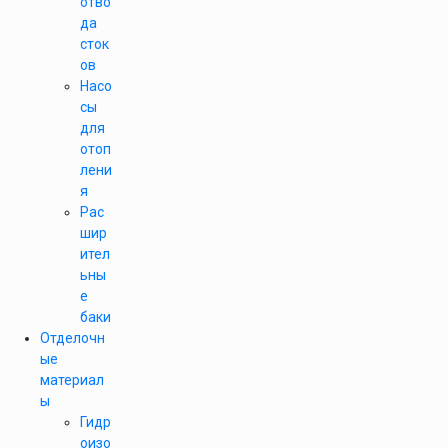
отво
да
сток
ов
Насо
сы
для
отоп
лени
я
Рас
шир
ител
ьны
е
баки
Отделочн
ые
материал
ы
Гидр
оизо