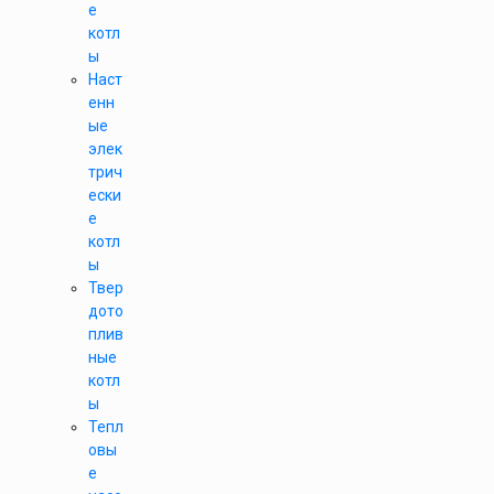
е
котл
ы
Наст
енн
ые
элек
трич
ески
е
котл
ы
Твер
дото
плив
ные
котл
ы
Тепл
овы
е