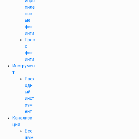
ипро
пиле
нов
ые
фит
инги
Прес
с
фит
инги
Инструмен
т
Расх
одн
ый
инст
рум
ент
Канализа
ция
Бес
шум