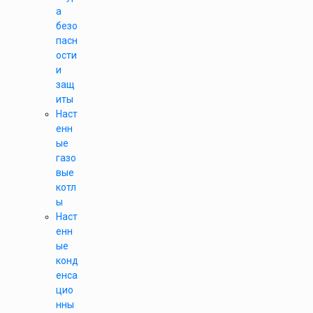
а
безо
пасн
ости
и
защ
иты
Наст
енн
ые
газо
вые
котл
ы
Наст
енн
ые
конд
енса
цио
нны