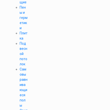
щие
Пен
ы и
герм
етик
и
Плит
ка
Под
весн
ой
пото
лок
Сам
овы
равн
ива
ющи
еся
пол
ы