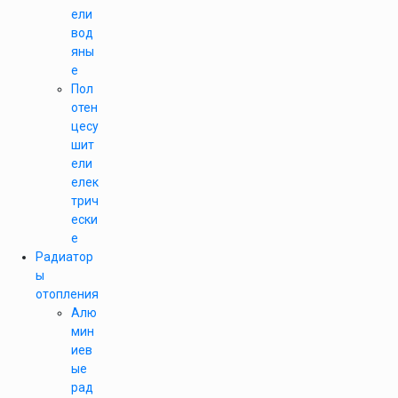
ели
вод
яны
е
Пол
отен
цесу
шит
ели
елек
трич
ески
е
Радиатор
ы
отопления
Алю
мин
иев
ые
рад