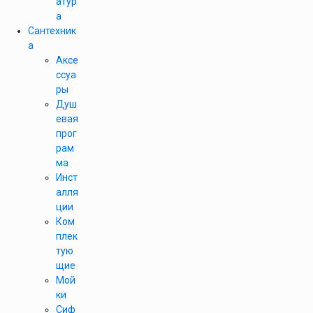
атур
а
Сантехник
а
Аксе
ссуа
ры
Душ
евая
прог
рам
ма
Инст
алля
ции
Ком
плек
тую
щие
Мой
ки
Сиф