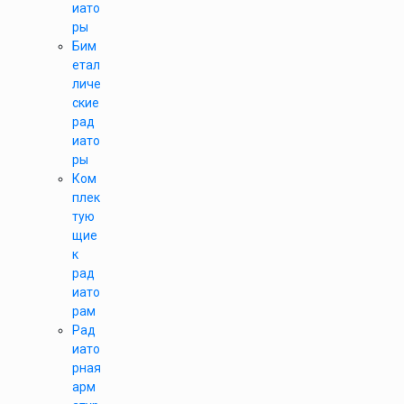
иато
ры
Бим
етал
личе
ские
рад
иато
ры
Ком
плек
тую
щие
к
рад
иато
рам
Рад
иато
рная
арм