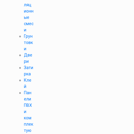
ляц
ионн
ые
смес
и
Грун
товк
и
Две
ри
Зати
рка
Кле
й
Пан
ели
ПВХ
и
ком
плек
тую