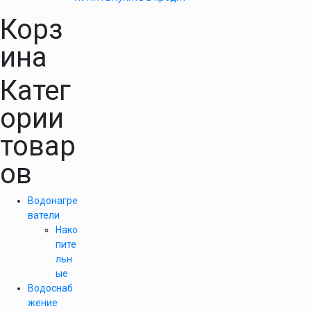
Корз
ина
Катег
ории
товар
ов
Водонагре
ватели
Нако
пите
льн
ые
Водоснаб
жение