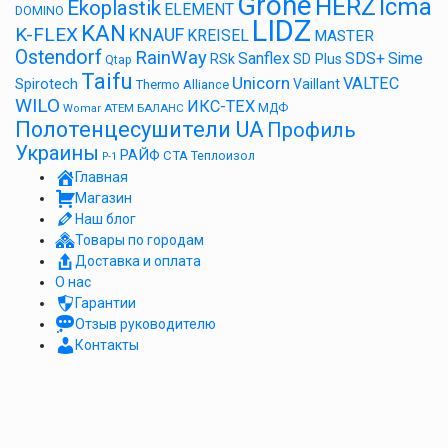
Grohe
HERZ
Icma
Ekoplastik
ELEMENT
DOMINO
LIDZ
KAN
K-FLEX
KNAUF
KREISEL
MASTER
Ostendorf
RainWay
Sanflex
SDS+
Sime
RSk
SD Plus
Qtap
Taifu
Unicorn
VALTEC
Spirotech
Vaillant
Thermo Alliance
WILO
ИКС-ТЕХ
АТЕМ
БАЛАНС
МДФ
Womar
Полотенцесушители UA
Профиль
Украины
РАЙФ
СТА
Теплоизол
Р-1
Главная
Магазин
Наш блог
Товары по городам
Доставка и оплата
О нас
Гарантии
Отзыв руководителю
Контакты