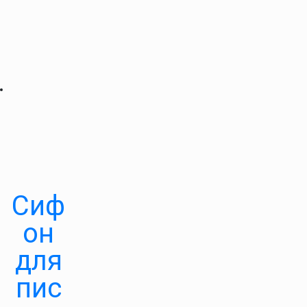
Сиф
он
для
пис