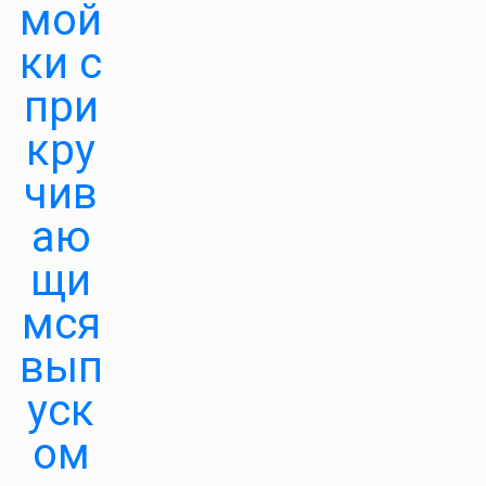
мой
ки с
при
кру
чив
аю
щи
мся
вып
уск
ом