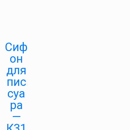
Сиф
он
для
пис
суа
ра
—
К31