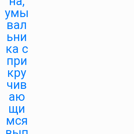
на,
умы
вал
ьни
ка с
при
кру
чив
аю
щи
мся
вып