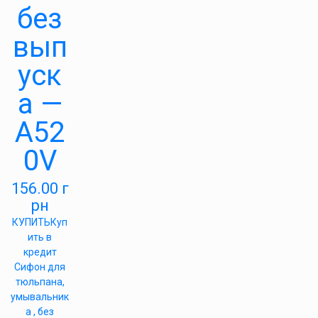
без
вып
уск
а —
А52
0V
156.00
г
рн
КУПИТЬ
Куп
ить в
кредит
Сифон для
тюльпана,
умывальник
а , без