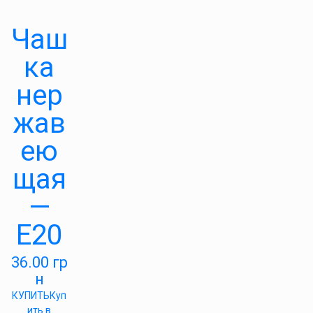
Чаш
ка
нер
жав
ею
щая
—
Е20
36.00
гр
н
КУПИТЬ
Куп
ить в