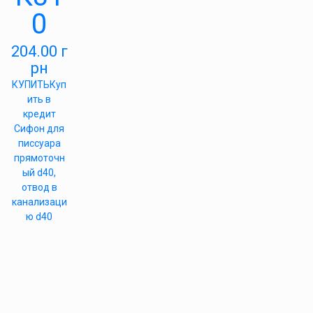
0
204.00
г
рн
КУПИТЬ
Куп
ить в
кредит
Сифон для
писсуара
прямоточн
ый d40,
отвод в
канализаци
ю d40