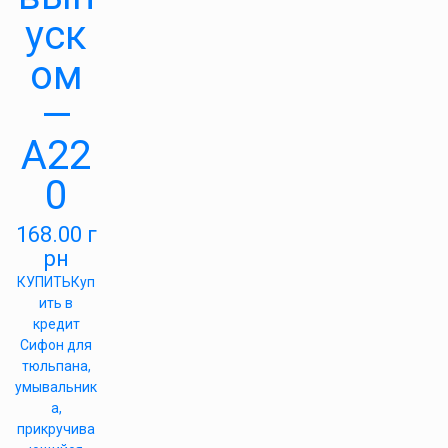
уск
ом
—
A22
0
168.00
г
рн
КУПИТЬ
Куп
ить в
кредит
Сифон для
тюльпана,
умывальник
а,
прикручива