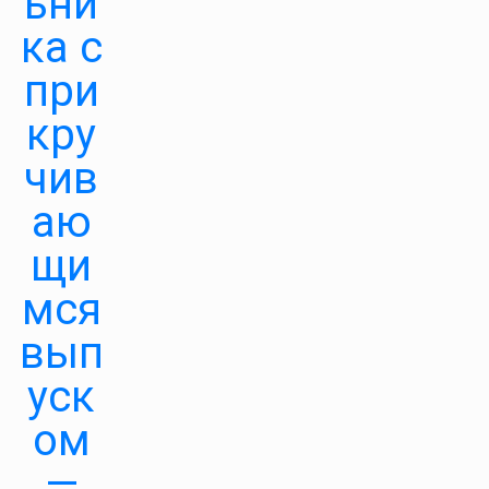
ьни
ка с
при
кру
чив
аю
щи
мся
вып
уск
ом
—