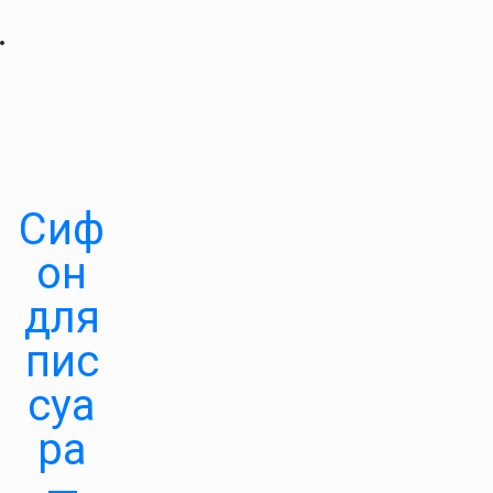
Сиф
он
для
пис
суа
ра