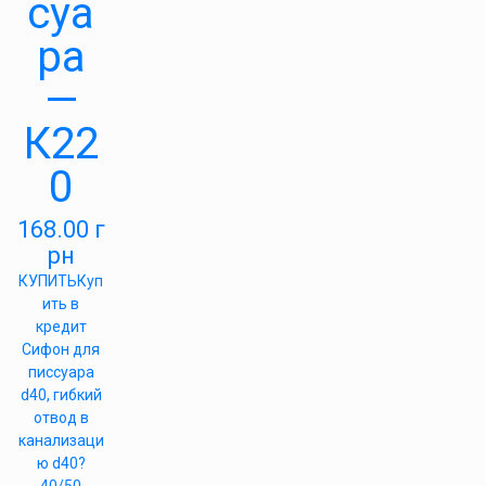
суа
ра
—
К22
0
168.00
г
рн
КУПИТЬ
Куп
ить в
кредит
Сифон для
писсуара
d40, гибкий
отвод в
канализаци
ю d40?