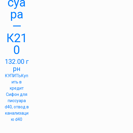
суа
ра
—
К21
0
132.00
г
рн
КУПИТЬ
Куп
ить в
кредит
Сифон для
писсуара
d40, отвод в
канализаци
ю d40