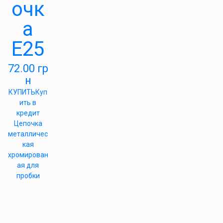
очк
а
Е25
72.00
гр
н
КУПИТЬ
Куп
ить в
кредит
Цепочка
металличес
кая
хромирован
ая для
пробки