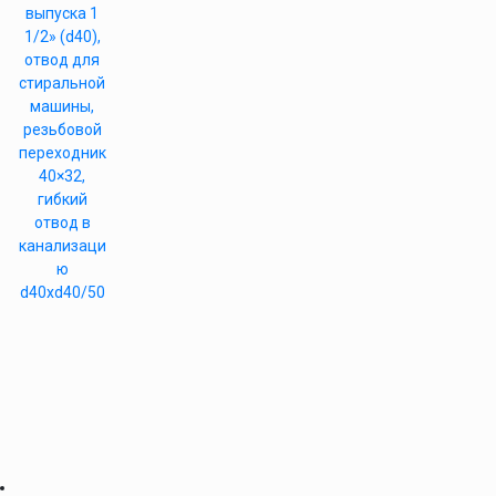
выпуска 1
1/2» (d40),
отвод для
стиральной
машины,
резьбовой
переходник
40×32,
гибкий
отвод в
канализаци
ю
d40xd40/50