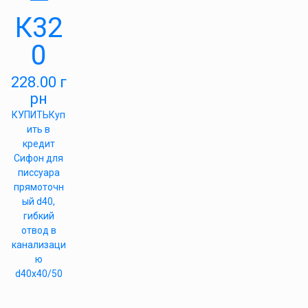
—
К32
0
228.00
г
рн
КУПИТЬ
Куп
ить в
кредит
Сифон для
писсуара
прямоточн
ый d40,
гибкий
отвод в
канализаци
ю
d40х40/50