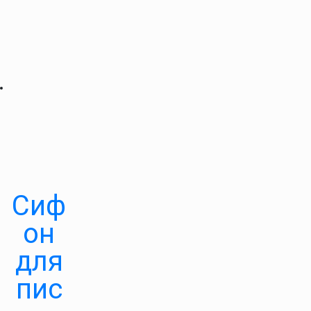
Сиф
он
для
пис