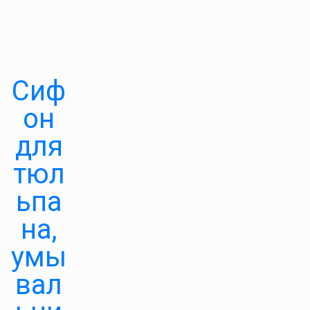
Сиф
он
для
тюл
ьпа
на,
умы
вал