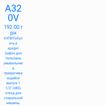
A32
0V
192.00
г
рн
КУПИТЬ
Куп
ить в
кредит
Сифон для
тюльпана,
умывальник
а,
прикручива
ющийся
выпуск 1
1/2″ (d40),
отвод для
стиральной
машины,