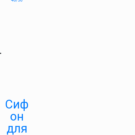
40/50
Cиф
он
для