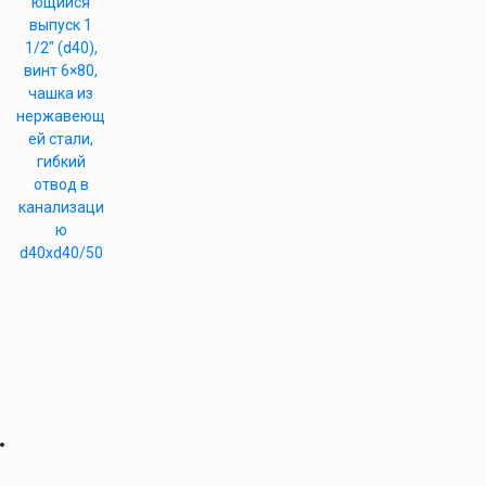
ющийся
выпуск 1
1/2″ (d40),
винт 6×80,
чашка из
нержавеющ
ей стали,
гибкий
отвод в
канализаци
ю
d40xd40/50