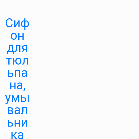
Сиф
он
для
тюл
ьпа
на,
умы
вал
ьни
ка