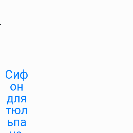
Сиф
он
для
тюл
ьпа