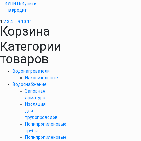
КУПИТЬ
Купить
в кредит
1
2
3
4
…
9
10
11
Корзина
Категории
товаров
Водонагреватели
Накопительные
Водоснабжение
Запорная
арматура
Изоляция
для
трубопроводов
Полипропиленовые
трубы
Полипропиленовые