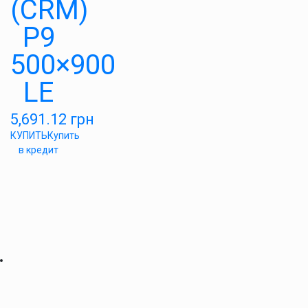
(CRM)
P9
500×900
LE
5,691.12
грн
КУПИТЬ
Купить
в кредит