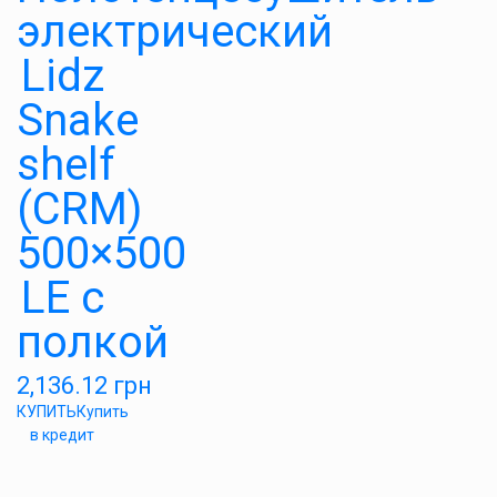
электрический
Lidz
Snake
shelf
(CRM)
500×500
LE с
полкой
2,136.12
грн
КУПИТЬ
Купить
в кредит