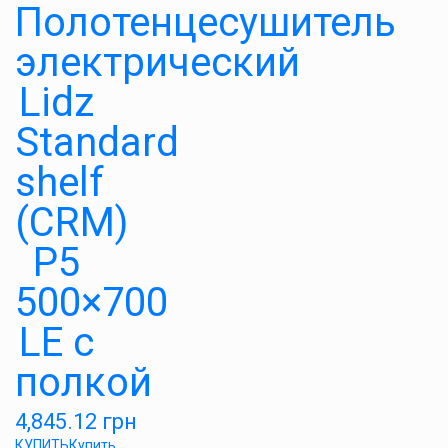
Полотенцесушитель
электрический
Lidz
Standard
shelf
(CRM)
P5
500×700
LE с
полкой
4,845.12
грн
КУПИТЬ
Купить