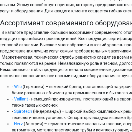
опытом. Этому способствует принцип, которому придерживаются 
услуг и оборудования. Для каждого клиента создается гибкая сис
Ассортимент современного оборудова
В каталоге представлен большой ассортимент современного отоп
ведущих европейских производителей. Вся продукция сертифициро
тепловой экономии. Высокое многообразие и высокий уровень п
предоставления лучших услуг самым требовательным заказчикам
Маркетинговая, техническая службы ревностно следят за всеми но
только появляются на рынке. Немаловажную роль в тесном, долг
Немаловажно, чтобы продукция отвечала современным дизайнер
постоянно пополняется все новыми видами оборудования от лучш
-
Wilo
(Германия) – немецкий бренд, поставляющий на украи
бачки различных объемов для промышленного и бытового и
-
Vaillant
- немецкий производитель, поставляющий на европ
также газовых колонок.
-
Spirotech
(Нидерланды) – широкий выбор комплексных реше
технологических установок. Сепараторы воздуха и шлама Spi
-
Herz
(Австрия) – термостатические клапаны и головки, эн
автоматика, металлопластиковые трубы и комплектующие; ― 