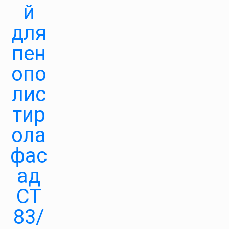
й
для
пен
опо
лис
тир
ола
фас
ад
СТ
83/