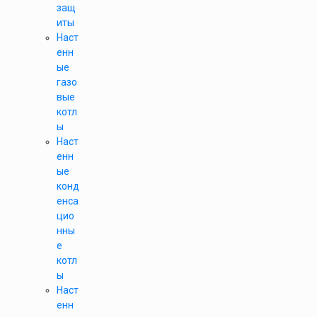
защ
иты
Наст
енн
ые
газо
вые
котл
ы
Наст
енн
ые
конд
енса
цио
нны
е
котл
ы
Наст
енн