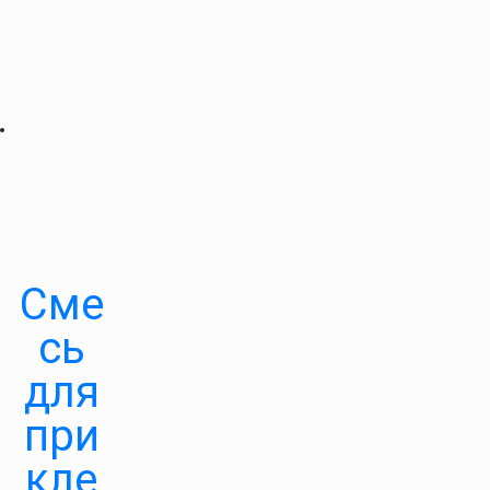
Сме
сь
для
при
кле