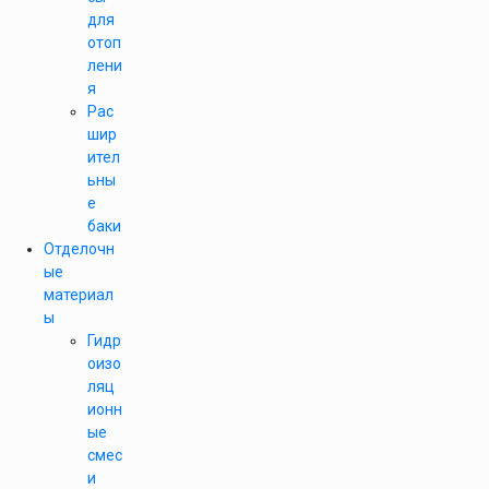
для
отоп
лени
я
Рас
шир
ител
ьны
е
баки
Отделочн
ые
материал
ы
Гидр
оизо
ляц
ионн
ые
смес
и