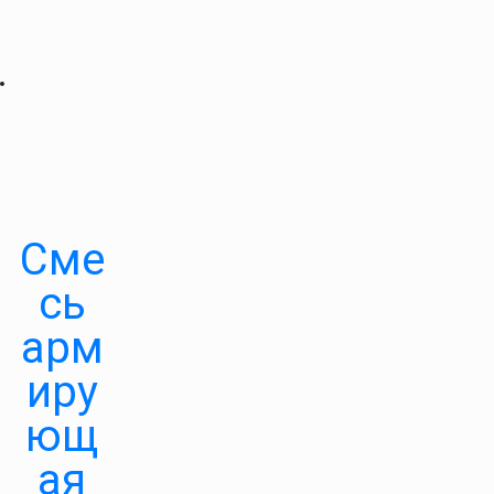
Сме
сь
арм
иру
ющ
ая