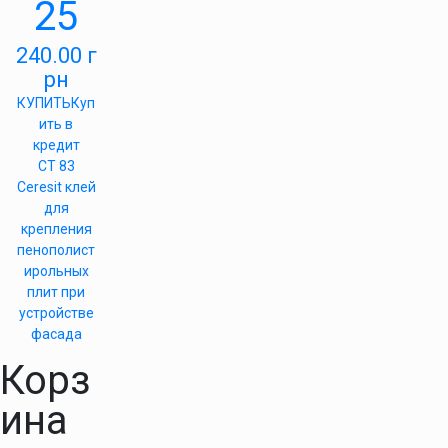
25
240.00
г
рн
КУПИТЬ
Куп
ить в
кредит
СТ 83
Ceresit клей
для
крепления
пенополист
ирольных
плит при
устройстве
фасада
Корз
ина