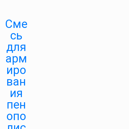
Сме
сь
для
арм
иро
ван
ия
пен
опо
лис