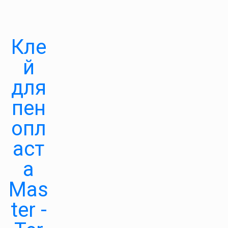
Кле
й
для
пен
опл
аст
а
Mas
ter -