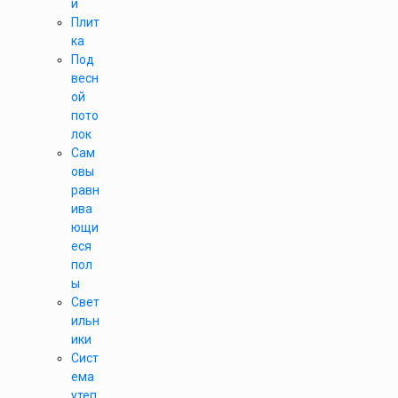
и
Плит
ка
Под
весн
ой
пото
лок
Сам
овы
равн
ива
ющи
еся
пол
ы
Свет
ильн
ики
Сист
ема
утеп