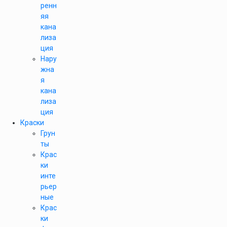
ренн
яя
кана
лиза
ция
Нару
жна
я
кана
лиза
ция
Краски
Грун
ты
Крас
ки
инте
рьер
ные
Крас
ки