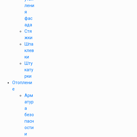
лени
я
фас
ада
Стя
жки
Шпа
клев
ки
Шту
кату
рки
Отоплени
е
Арм
атур
а
безо
пасн
ости
и