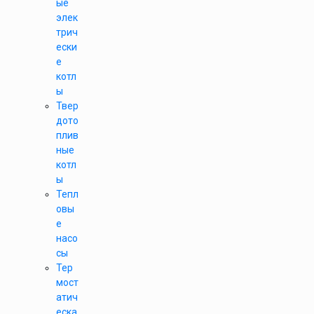
ые
элек
трич
ески
е
котл
ы
Твер
дото
плив
ные
котл
ы
Тепл
овы
е
насо
сы
Тер
мост
атич
еска