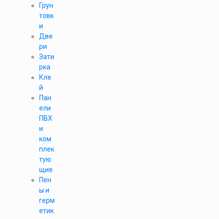
Грун
товк
и
Две
ри
Зати
рка
Кле
й
Пан
ели
ПВХ
и
ком
плек
тую
щие
Пен
ы и
герм
етик