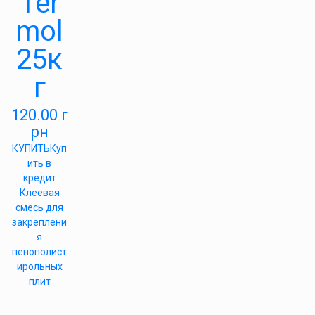
Ter
mol
25к
г
120.00
г
рн
КУПИТЬ
Куп
ить в
кредит
Клеевая
смесь для
закреплени
я
пенополист
ирольных
плит