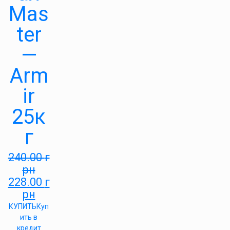
Mas
ter
—
Arm
ir
25к
г
240.00
г
рн
228.00
г
рн
КУПИТЬ
Куп
ить в
кредит