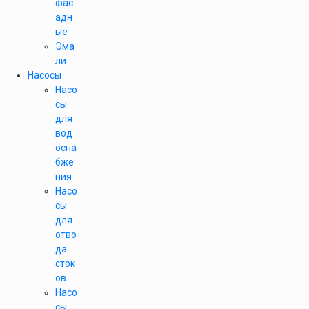
фас
адн
ые
Эма
ли
Насосы
Насо
сы
для
вод
осна
бже
ния
Насо
сы
для
отво
да
сток
ов
Насо
сы