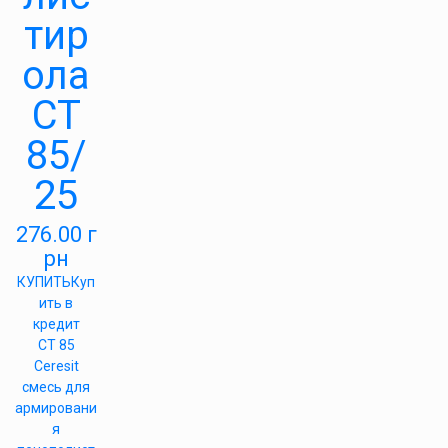
тир
ола
СТ
85/
25
276.00
г
рн
КУПИТЬ
Куп
ить в
кредит
СТ 85
Ceresit
смесь для
армировани
я