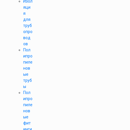
Изол
яци
я
для
труб
опро
вод
ов
Пол
ипро
пиле
нов
ые
труб
ы
Пол
ипро
пиле
нов
ые
фит
инги