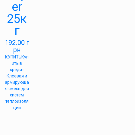
er
25к
г
192.00
г
рн
КУПИТЬ
Куп
ить в
кредит
Клеевая и
армирующа
я смесь для
систем
теплоизоля
ции