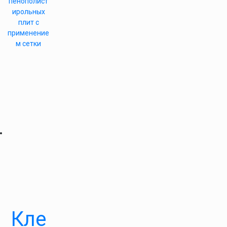
пенополист
ирольных
плит с
применение
м сетки
Кле