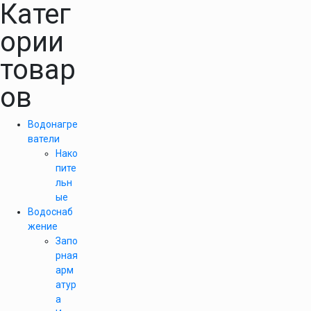
Катег
ории
товар
ов
Водонагре
ватели
Нако
пите
льн
ые
Водоснаб
жение
Запо
рная
арм
атур
а