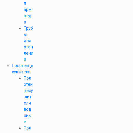
я
арм
атур
а
Труб
ы
для
отоп
лени
я
Полотенце
сушители
Пол
отен
цесу
шит
ели
вод
яны
е
Пол