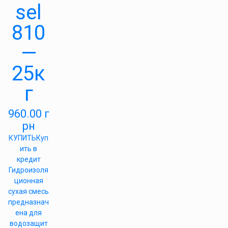
sel
810
—
25к
г
960.00
г
рн
КУПИТЬ
Куп
ить в
кредит
Гидроизоля
ционная
сухая смесь
предназнач
ена для
водозащит