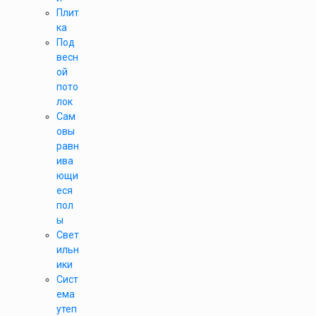
Плит
ка
Под
весн
ой
пото
лок
Сам
овы
равн
ива
ющи
еся
пол
ы
Свет
ильн
ики
Сист
ема
утеп