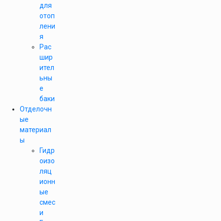
для
отоп
лени
я
Рас
шир
ител
ьны
е
баки
Отделочн
ые
материал
ы
Гидр
оизо
ляц
ионн
ые
смес
и