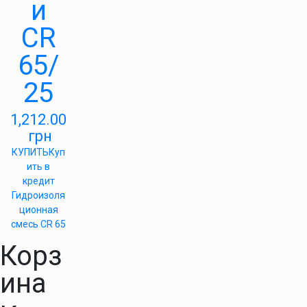
и
СR
65/
25
1,212.00
грн
КУПИТЬ
Куп
ить в
кредит
Гидроизоля
ционная
смесь CR 65
Корз
ина