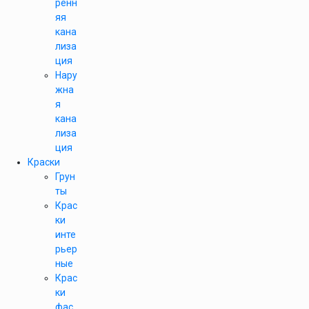
ренн
яя
кана
лиза
ция
Нару
жна
я
кана
лиза
ция
Краски
Грун
ты
Крас
ки
инте
рьер
ные
Крас
ки
фас