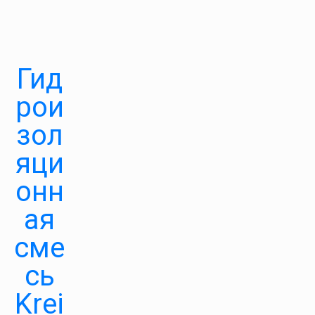
Гид
рои
зол
яци
онн
ая
сме
сь
Krei