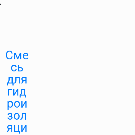
Сме
сь
для
гид
рои
зол
яци