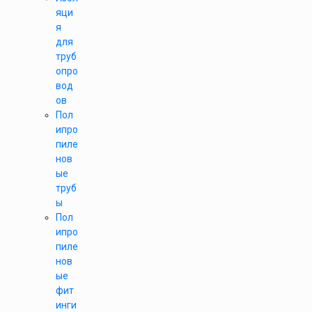
яци
я
для
труб
опро
вод
ов
Пол
ипро
пиле
нов
ые
труб
ы
Пол
ипро
пиле
нов
ые
фит
инги