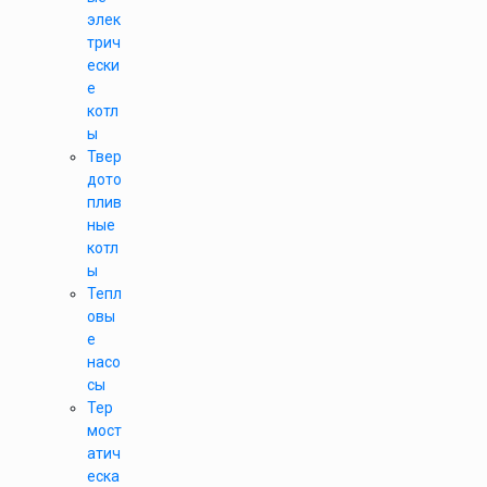
элек
трич
ески
е
котл
ы
Твер
дото
плив
ные
котл
ы
Тепл
овы
е
насо
сы
Тер
мост
атич
еска