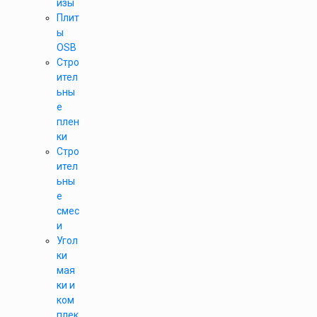
изы
Плит
ы
OSB
Стро
ител
ьны
е
плен
ки
Стро
ител
ьны
е
смес
и
Угол
ки
мая
ки и
ком
плек