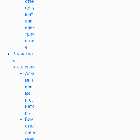
отен
цесу
шит
ели
елек
трич
ески
е
Радиатор
ы
отопления
Алю
мин
иев
ые
рад
иато
ры
Бим
етал
личе
ские