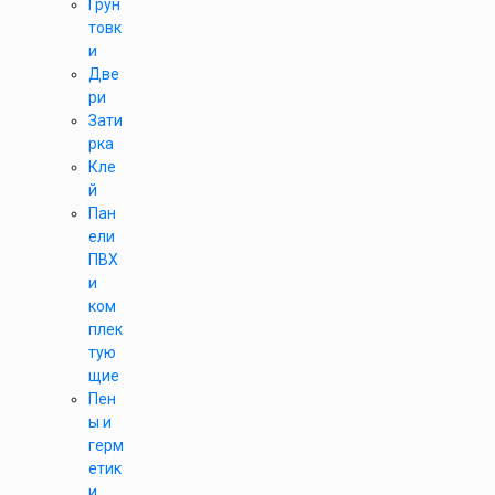
Грун
товк
и
Две
ри
Зати
рка
Кле
й
Пан
ели
ПВХ
и
ком
плек
тую
щие
Пен
ы и
герм
етик
и