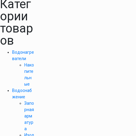
Катег
ории
товар
ов
Водонагре
ватели
Нако
пите
льн
ые
Водоснаб
жение
Запо
рная
арм
атур
а
Изол