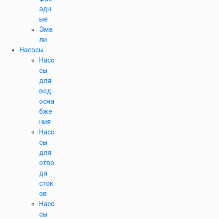
адн
ые
Эма
ли
Насосы
Насо
сы
для
вод
осна
бже
ния
Насо
сы
для
отво
да
сток
ов
Насо
сы