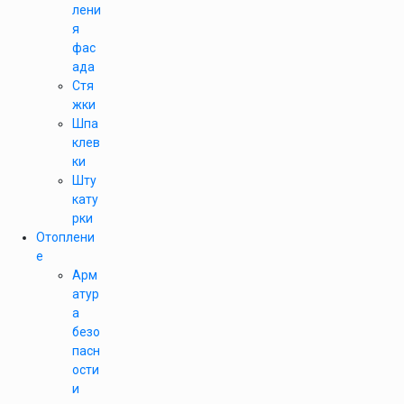
лени
я
фас
ада
Стя
жки
Шпа
клев
ки
Шту
кату
рки
Отоплени
е
Арм
атур
а
безо
пасн
ости
и