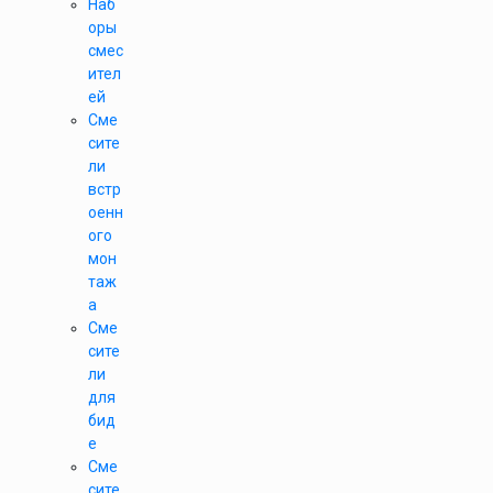
Наб
оры
смес
ител
ей
Сме
сите
ли
встр
оенн
ого
мон
таж
а
Сме
сите
ли
для
бид
е
Сме
сите