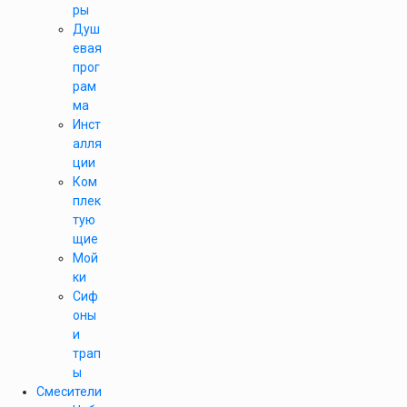
ры
Душ
евая
прог
рам
ма
Инст
алля
ции
Ком
плек
тую
щие
Мой
ки
Сиф
оны
и
трап
ы
Смесители