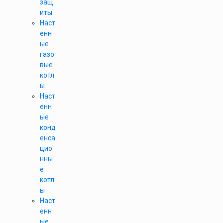
защ
иты
Наст
енн
ые
газо
вые
котл
ы
Наст
енн
ые
конд
енса
цио
нны
е
котл
ы
Наст
енн
ые