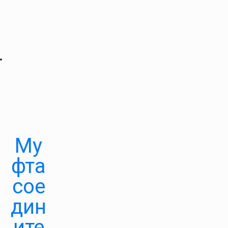
Му
фта
сое
дин
ите