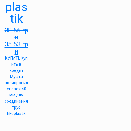
plas
tik
38.56
гр
н
35.53
гр
н
КУПИТЬ
Куп
ить в
кредит
Муфта
полипропил
еновая 40
мм для
соединения
труб
Ekoplastik