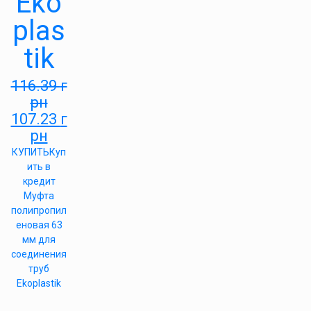
Eko
plas
tik
116.39
г
рн
107.23
г
рн
КУПИТЬ
Куп
ить в
кредит
Муфта
полипропил
еновая 63
мм для
соединения
труб
Ekoplastik