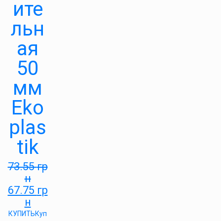
ите
льн
ая
50
мм
Eko
plas
tik
73.55
гр
н
67.75
гр
н
КУПИТЬ
Куп