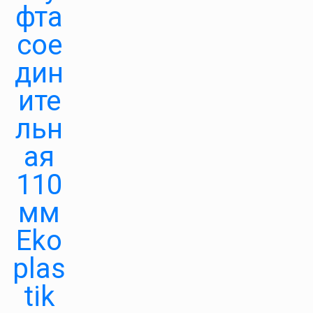
фта
сое
дин
ите
льн
ая
110
мм
Eko
plas
tik