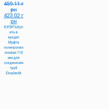
459.11
г
рн
423.02
г
рн
КУПИТЬ
Куп
ить в
кредит
Муфта
полипропил
еновая 110
мм для
соединения
труб
Ekoplastik