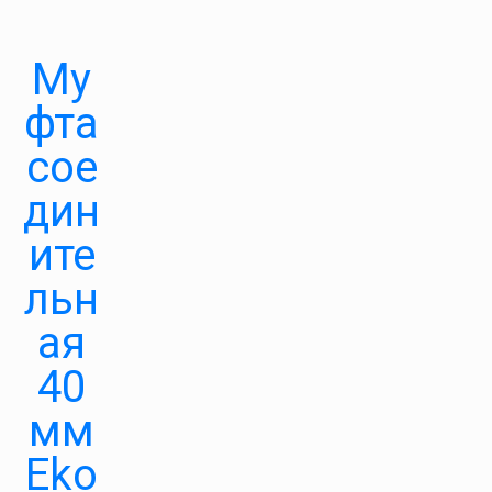
Му
фта
сое
дин
ите
льн
ая
40
мм
Eko