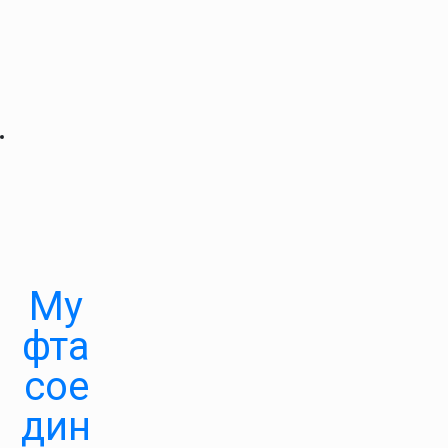
Му
фта
сое
дин