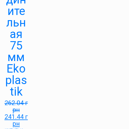
ите
льн
ая
75
мм
Eko
plas
tik
262.04
г
рн
241.44
г
рн