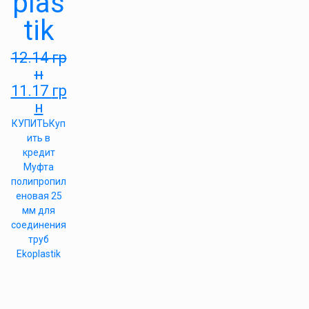
plas
tik
12.14
гр
н
11.17
гр
н
КУПИТЬ
Куп
ить в
кредит
Муфта
полипропил
еновая 25
мм для
соединения
труб
Ekoplastik