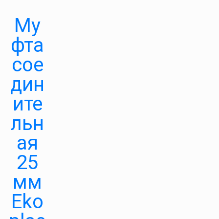
Му
фта
сое
дин
ите
льн
ая
25
мм
Eko