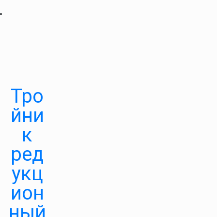
Тро
йни
к
ред
укц
ион
ный