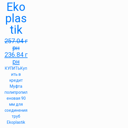
Eko
plas
tik
257.04
г
рн
236.84
г
рн
КУПИТЬ
Куп
ить в
кредит
Муфта
полипропил
еновая 90
мм для
соединения
труб
Ekoplastik