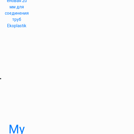
еновая 20
мм для
соединения
труб
Ekoplastik
Му