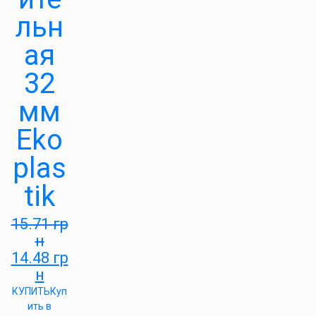
льн
ая
32
мм
Eko
plas
tik
15.71
гр
н
14.48
гр
н
КУПИТЬ
Куп
ить в