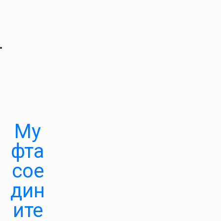
Му
фта
сое
дин
ите