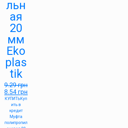
льн
ая
20
мм
Eko
plas
tik
9.29
грн
8.54
грн
КУПИТЬ
Куп
ить в
кредит
Муфта
полипропил