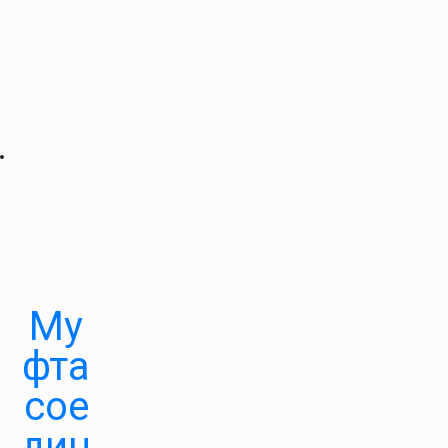
Му
фта
сое
дин