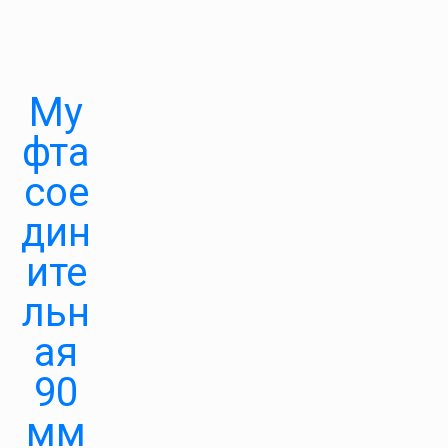
Му
фта
сое
дин
ите
льн
ая
90
мм