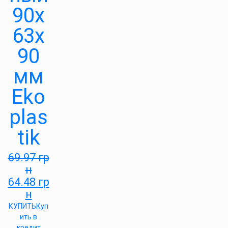
90х
63х
90
мм
Eko
plas
tik
69.97
гр
н
64.48
гр
н
КУПИТЬ
Куп
ить в
кредит