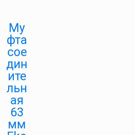
Му
фта
сое
дин
ите
льн
ая
63
мм