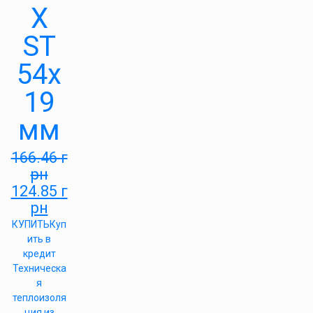
X
ST
54х
19
мм
166.46
г
рн
124.85
г
рн
КУПИТЬ
Куп
ить в
кредит
Техническа
я
теплоизоля
ция из