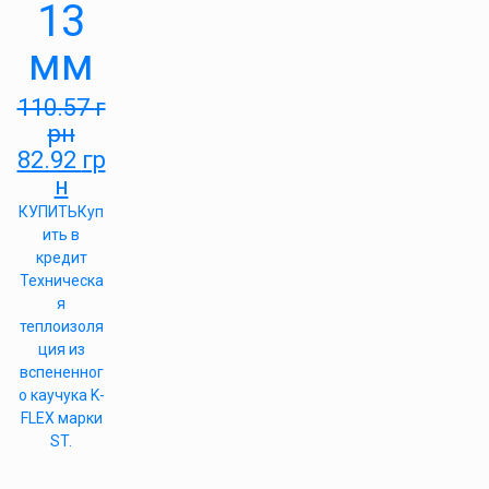
13
мм
110.57
г
рн
82.92
гр
н
КУПИТЬ
Куп
ить в
кредит
Техническа
я
теплоизоля
ция из
вспененног
о каучука K-
FLEX марки
ST.