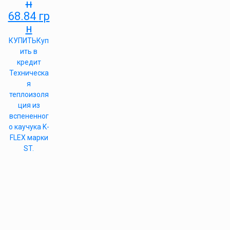
н
68.84
гр
н
КУПИТЬ
Куп
ить в
кредит
Техническа
я
теплоизоля
ция из
вспененног
о каучука K-
FLEX марки
ST.