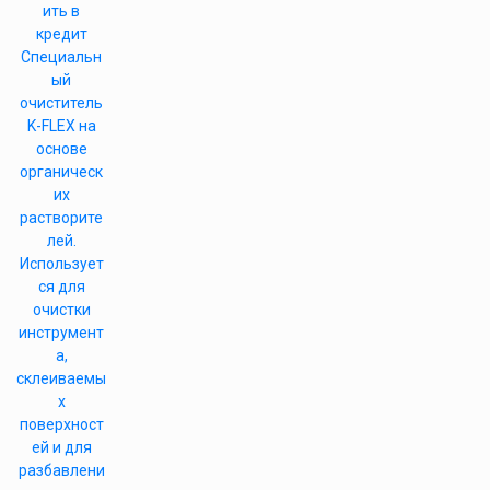
ить в
кредит
Специальн
ый
очиститель
K-FLEX на
основе
органическ
их
растворите
лей.
Использует
ся для
очистки
инструмент
а,
склеиваемы
х
поверхност
ей и для
разбавлени