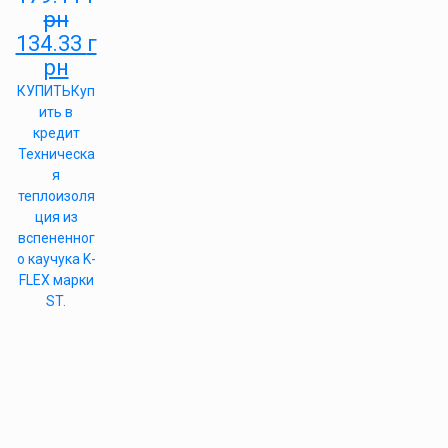
рн
134.33
г
рн
КУПИТЬ
Куп
ить в
кредит
Техническа
я
теплоизоля
ция из
вспененног
о каучука K-
FLEX марки
ST.