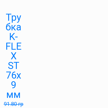
Тру
бка
K-
FLE
X
ST
76х
9
мм
91.80
гр