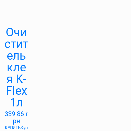
Очи
стит
ель
кле
я K-
Flex
1л
339.86
г
рн
КУПИТЬ
Куп