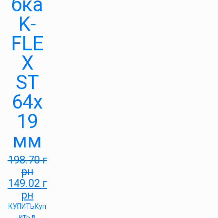
бка
K-
FLE
X
ST
64х
19
мм
198.70
г
рн
149.02
г
рн
КУПИТЬ
Куп
ить в