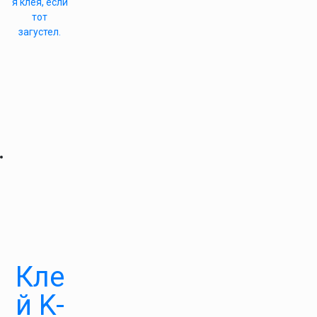
я клея, если
тот
загустел.
Кле
й K-