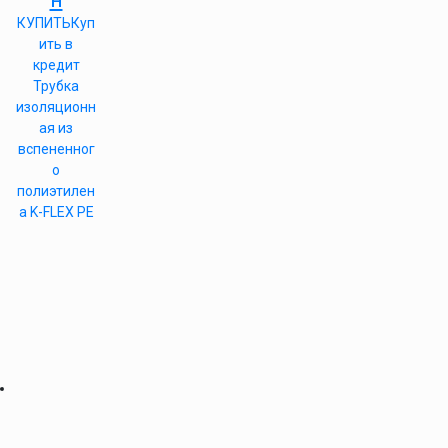
КУПИТЬ
Куп
ить в
кредит
Трубка
изоляционн
ая из
вспененног
о
полиэтилен
а K-FLEX PE