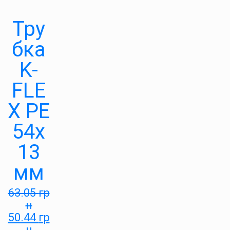
Тру
бка
K-
FLE
X PE
54х
13
мм
63.05
гр
н
50.44
гр
н