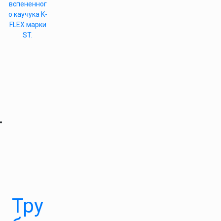
вспененног
о каучука K-
FLEX марки
ST.
Тру