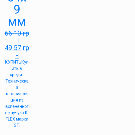
9
мм
66.10
гр
н
49.57
гр
н
КУПИТЬ
Куп
ить в
кредит
Техническа
я
теплоизоля
ция из
вспененног
о каучука K-
FLEX марки
ST.