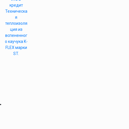
кредит
Техническа
я
теплоизоля
ция из
вспененног
о каучука K-
FLEX марки
ST.