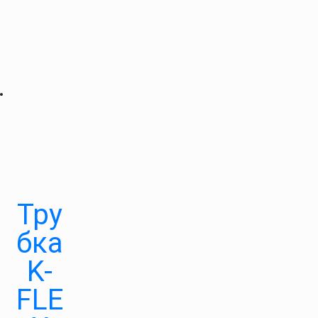
Тру
бка
K-
FLE