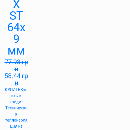
X
ST
64х
9
мм
77.93
гр
н
58.44
гр
н
КУПИТЬ
Куп
ить в
кредит
Техническа
я
теплоизоля
ция из