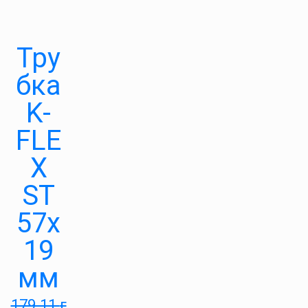
Тру
бка
K-
FLE
X
ST
57х
19
мм
179.11
г