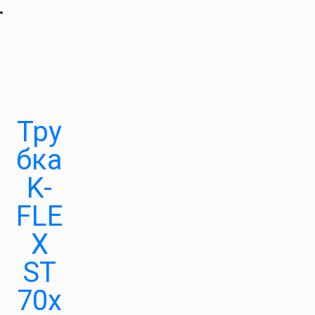
Тру
бка
K-
FLE
X
ST
70х