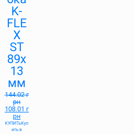
K-
FLE
X
ST
89х
13
мм
144.02
г
рн
108.01
г
рн
КУПИТЬ
Куп
ить в