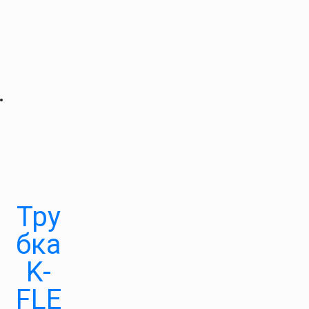
Тру
бка
K-
FLE