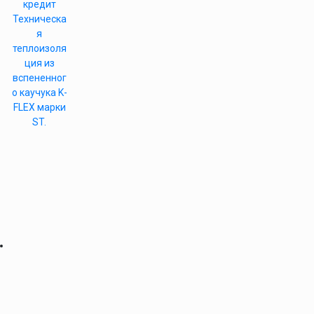
кредит
Техническа
я
теплоизоля
ция из
вспененног
о каучука K-
FLEX марки
ST.