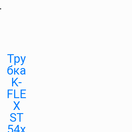
Тру
бка
K-
FLE
X
ST
54х