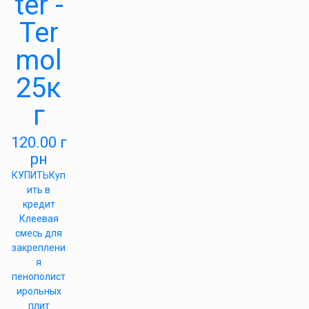
ter -
Ter
mol
25к
г
120.00
г
рн
КУПИТЬ
Куп
ить в
кредит
Клеевая
смесь для
закреплени
я
пенополист
ирольных
плит