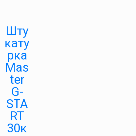
Шту
кату
рка
Маs
ter
G-
STA
RT
30к