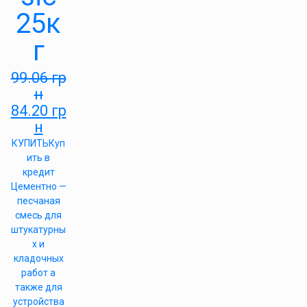
25к
г
99.06
гр
н
84.20
гр
н
КУПИТЬ
Куп
ить в
кредит
Цементно —
песчаная
смесь для
штукатурны
х и
кладочных
работ а
также для
устройства