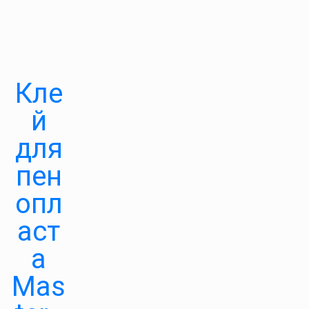
Кле
й
для
пен
опл
аст
а
Mas