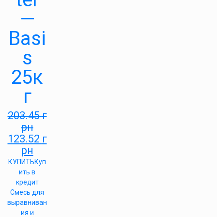
—
Basi
s
25к
г
203.45
г
рн
123.52
г
рн
КУПИТЬ
Куп
ить в
кредит
Смесь для
выравниван
ия и