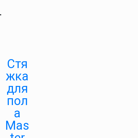
Стя
жка
для
пол
а
Mas
ter