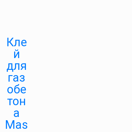
Кле
й
для
газ
обе
тон
а
Mas