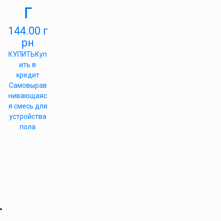
г
144.00
г
рн
КУПИТЬ
Куп
ить в
кредит
Самовырав
нивающаяс
я смесь для
устройства
пола