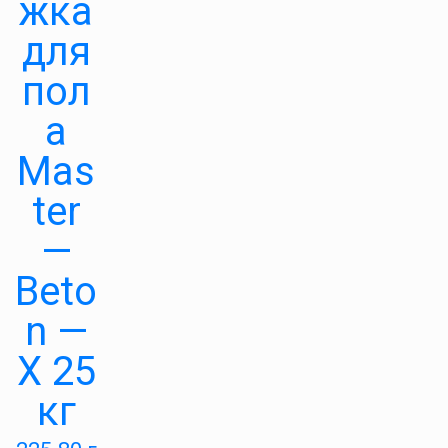
жка
для
пол
а
Mas
ter
—
Beto
n —
X 25
кг