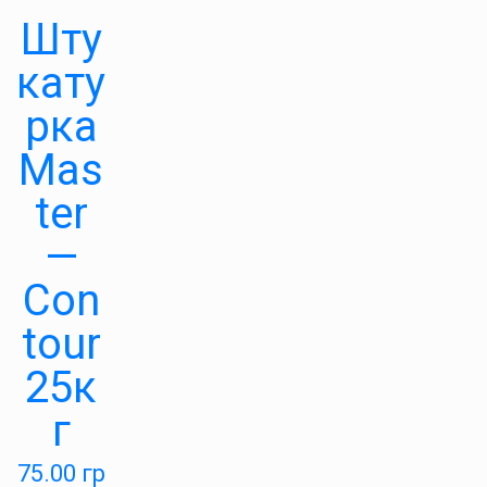
Шту
кату
рка
Mas
ter
—
Con
tour
25к
г
75.00
гр