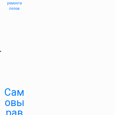
ремонта
полов
Сам
овы
рав