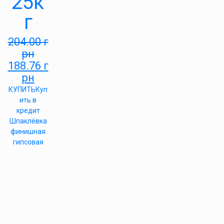
25к
г
204.00
г
рн
188.76
г
рн
КУПИТЬ
Куп
ить в
кредит
Шпаклёвка
финишная
гипсовая