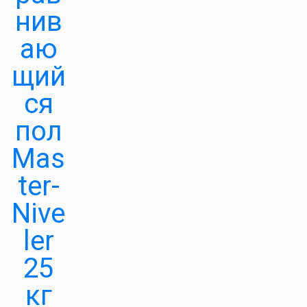
нив
аю
щий
ся
пол
Mas
ter-
Nive
ler
25
кг