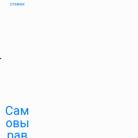
стяжек
Сам
овы
рав