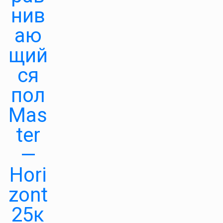
нив
аю
щий
ся
пол
Mas
ter
—
Hori
zont
25к