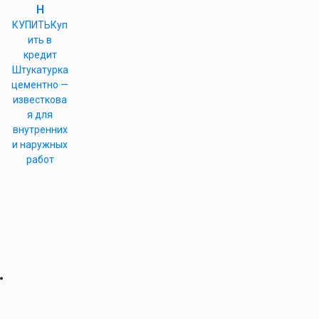
н
КУПИТЬ
Куп
ить в
кредит
Штукатурка
цементно —
известкова
я для
внутренних
и наружных
работ