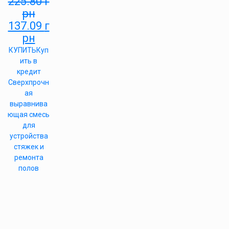
225.80
г
рн
137.09
г
рн
КУПИТЬ
Куп
ить в
кредит
Сверхпрочн
ая
выравнива
ющая смесь
для
устройства
стяжек и
ремонта
полов