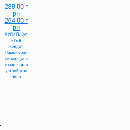
288.00
г
рн
264.00
г
рн
КУПИТЬ
Куп
ить в
кредит
Самовырав
нивающаяс
я смесь для
устройства
пола