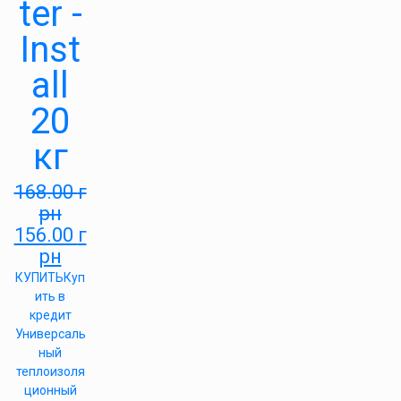
ter -
Inst
all
20
кг
168.00
г
рн
156.00
г
рн
КУПИТЬ
Куп
ить в
кредит
Универсаль
ный
теплоизоля
ционный