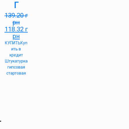
г
139.20
г
рн
118.32
г
рн
КУПИТЬ
Куп
ить в
кредит
Штукатурка
гипсовая
стартовая