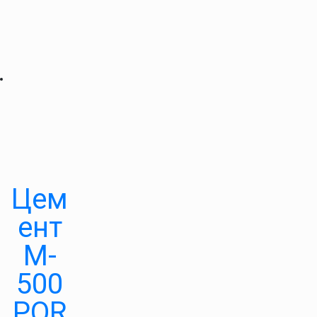
Цем
ент
M-
500
POR