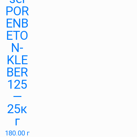
POR
ENB
ETO
N-
KLE
BER
125
—
25к
г
180.00
г