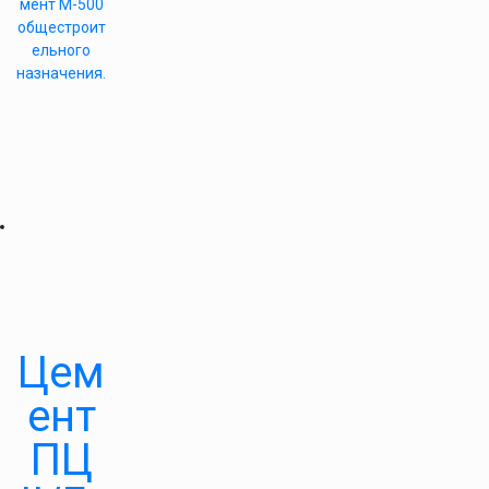
мент М-500
общестроит
ельного
назначения.
Цем
ент
ПЦ