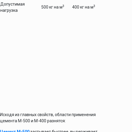
Допустимая
3
3
500 кг на м
400 кг на м
нагрузка
Исходя из главных свойств, области применения
цемента М-500 и М-400 разнятся:
Цемент М-500
застывает быстрее, выдерживает