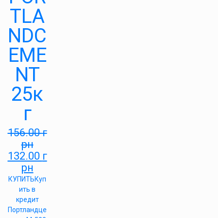
TLA
NDC
EME
NT
25к
г
156.00
г
рн
132.00
г
рн
КУПИТЬ
Куп
ить в
кредит
Портландце