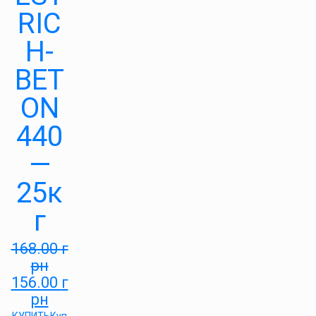
RIC
H-
BET
ON
440
—
25к
г
168.00
г
рн
156.00
г
рн