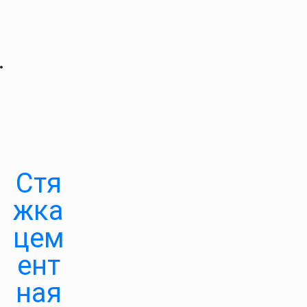
Стя
жка
цем
ент
ная