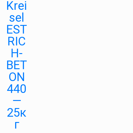
Krei
sel
EST
RIC
H-
BET
ON
440
—
25к
г