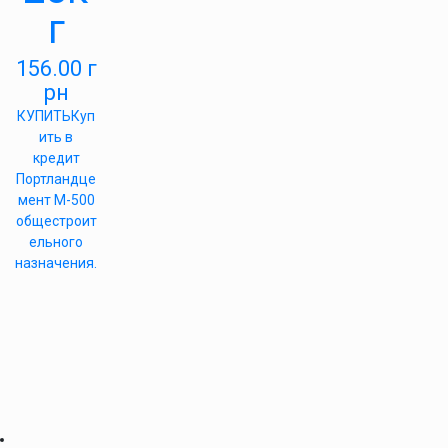
г
156.00
г
рн
КУПИТЬ
Куп
ить в
кредит
Портландце
мент М-500
общестроит
ельного
назначения.