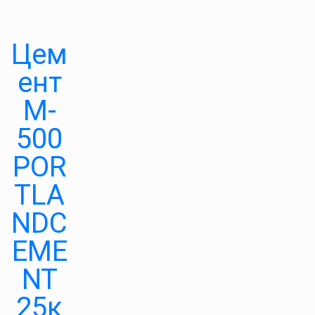
Цем
ент
M-
500
POR
TLA
NDC
EME
NT
25к