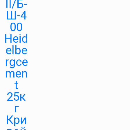
II/Б-
Ш-4
00
Heid
elbe
rgce
men
t
25к
г
Кри