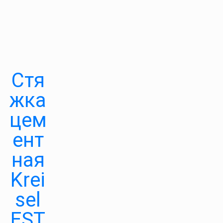
Стя
жка
цем
ент
ная
Krei
sel
EST