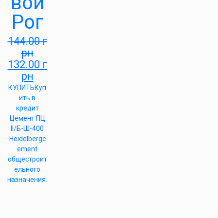
вой
Рог
144.00
г
рн
132.00
г
рн
КУПИТЬ
Куп
ить в
кредит
Цемент ПЦ
II/Б-Ш-400
Heidelbergc
ement
общестроит
ельного
назначения.