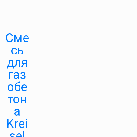
Сме
сь
для
газ
обе
тон
а
Krei
sel