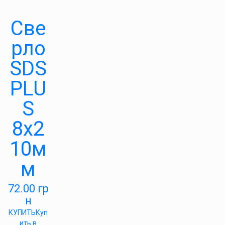
Све
рло
SDS
PLU
S
8х2
10м
м
72.00
гр
н
КУПИТЬ
Куп
ить в