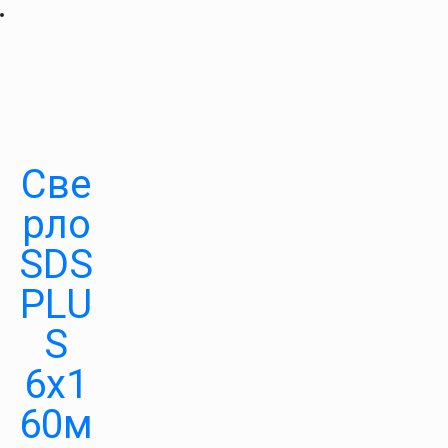
Све
рло
SDS
PLU
S
6х1
60м