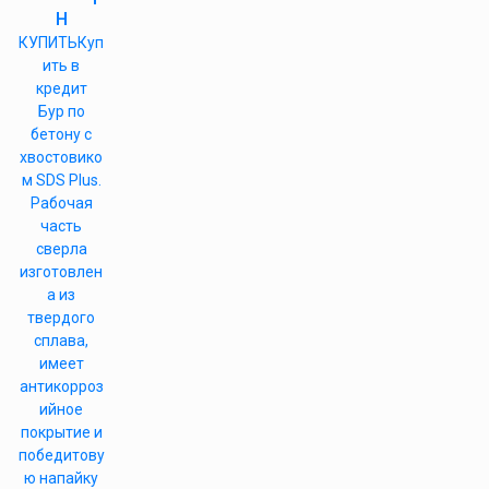
н
КУПИТЬ
Куп
ить в
кредит
Бур по
бетону с
хвостовико
м SDS Plus.
Рабочая
часть
сверла
изготовлен
а из
твердого
сплава,
имеет
антикорроз
ийное
покрытие и
победитову
ю напайку