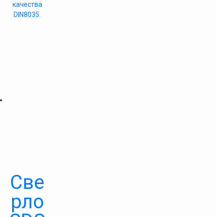
качества
DIN8035.
Све
рло