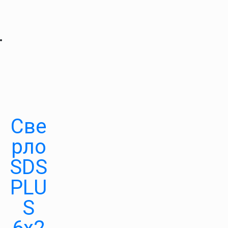
Све
рло
SDS
PLU
S