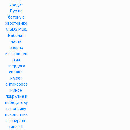
кредит
Бур по
бетону с
хвостовико
м SDS Plus.
Рабочая
часть
сверла
изготовлен
а из
твердого
сплава,
имеет
антикорроз
ийное
покрытие и
победитову
ю напайку
наконечник
а, спираль
типа s4.