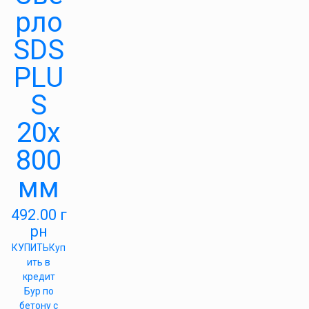
рло
SDS
PLU
S
20х
800
мм
492.00
г
рн
КУПИТЬ
Куп
ить в
кредит
Бур по
бетону с