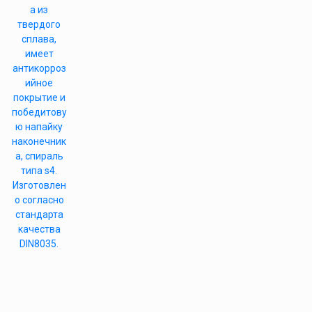
а из
твердого
сплава,
имеет
антикорроз
ийное
покрытие и
победитову
ю напайку
наконечник
а, спираль
типа s4.
Изготовлен
о согласно
стандарта
качества
DIN8035.