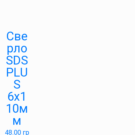
Све
рло
SDS
PLU
S
6х1
10м
м
48.00
гр