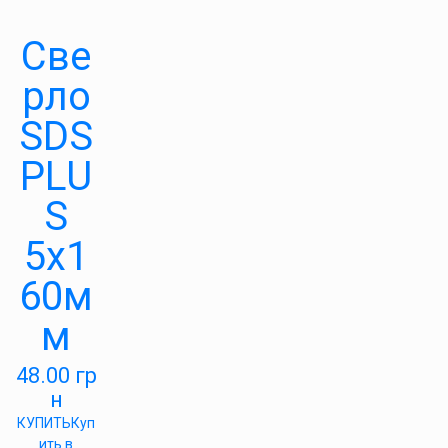
Све
рло
SDS
PLU
S
5х1
60м
м
48.00
гр
н
КУПИТЬ
Куп
ить в