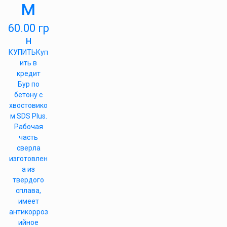
м
60.00
гр
н
КУПИТЬ
Куп
ить в
кредит
Бур по
бетону с
хвостовико
м SDS Plus.
Рабочая
часть
сверла
изготовлен
а из
твердого
сплава,
имеет
антикорроз
ийное