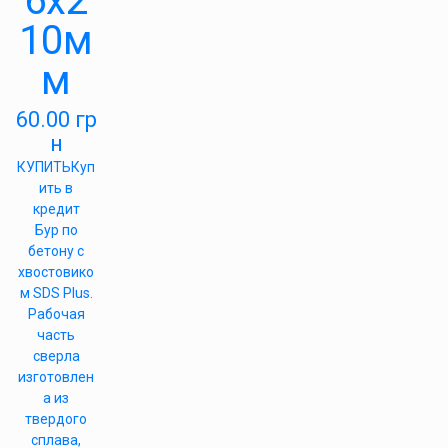
6х2
10м
м
60.00
гр
н
КУПИТЬ
Куп
ить в
кредит
Бур по
бетону с
хвостовико
м SDS Plus.
Рабочая
часть
сверла
изготовлен
а из
твердого
сплава,