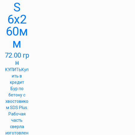
S
6х2
60м
м
72.00
гр
н
КУПИТЬ
Куп
ить в
кредит
Бур по
бетону с
хвостовико
м SDS Plus.
Рабочая
часть
сверла
изготовлен