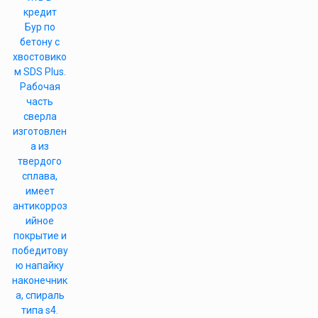
кредит
Бур по
бетону с
хвостовико
м SDS Plus.
Рабочая
часть
сверла
изготовлен
а из
твердого
сплава,
имеет
антикорроз
ийное
покрытие и
победитову
ю напайку
наконечник
а, спираль
типа s4.