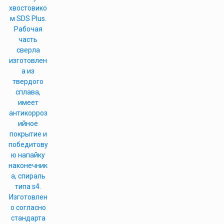
хвостовико
м SDS Plus.
Рабочая
часть
сверла
изготовлен
а из
твердого
сплава,
имеет
антикорроз
ийное
покрытие и
победитову
ю напайку
наконечник
а, спираль
типа s4.
Изготовлен
о согласно
стандарта