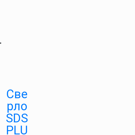
Све
рло
SDS
PLU