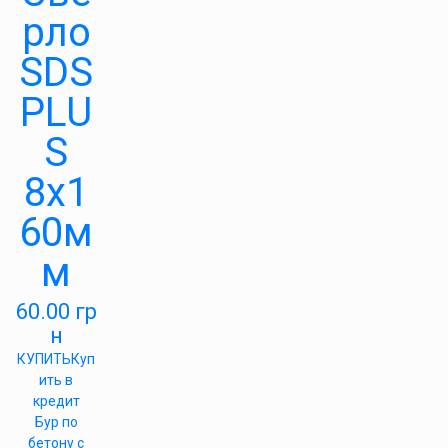
рло
SDS
PLU
S
8х1
60м
м
60.00
гр
н
КУПИТЬ
Куп
ить в
кредит
Бур по
бетону с