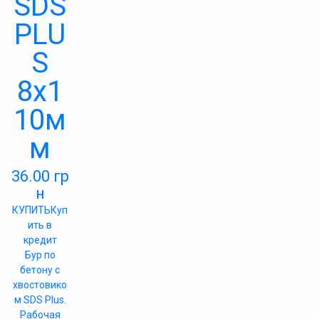
SDS
PLU
S
8х1
10м
м
36.00
гр
н
КУПИТЬ
Куп
ить в
кредит
Бур по
бетону с
хвостовико
м SDS Plus.
Рабочая