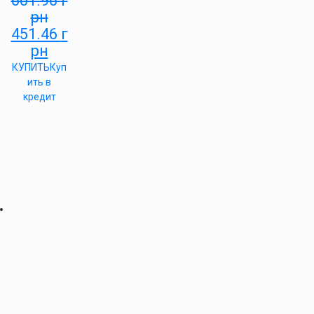
601.96
г
рн
451.46
г
рн
КУПИТЬ
Куп
ить в
кредит