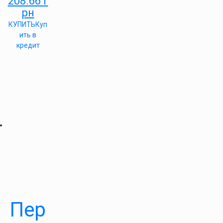
208.66
г
рн
КУПИТЬ
Куп
ить в
кредит
Пер