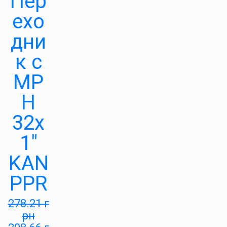
Пер
ехо
дни
к с
МР
Н
32х
1″
KAN
PPR
278.21
г
рн