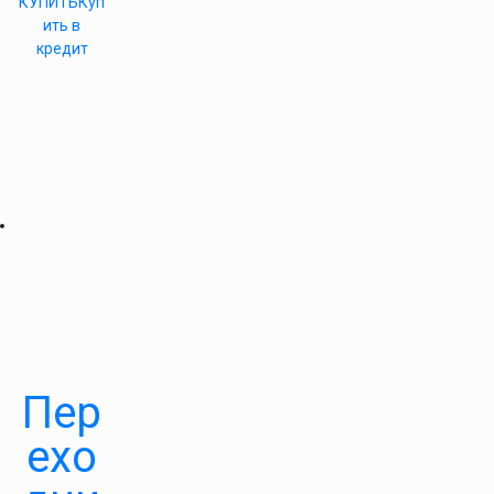
КУПИТЬ
Куп
ить в
кредит
Пер
ехо