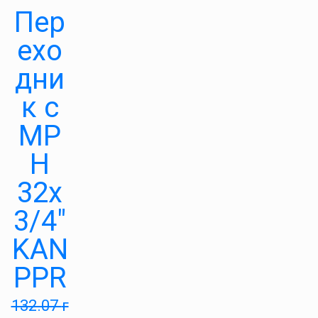
Пер
ехо
дни
к с
МР
Н
32х
3/4″
KAN
PPR
132.07
г