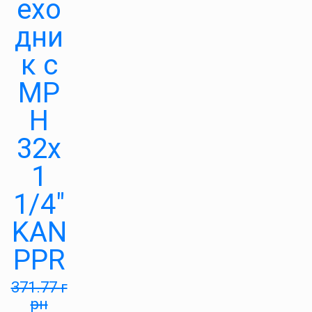
ехо
дни
к с
МР
Н
32х
1
1/4″
KAN
PPR
371.77
г
рн