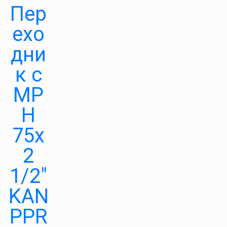
Пер
ехо
дни
к с
МР
Н
75х
2
1/2″
KAN
PPR