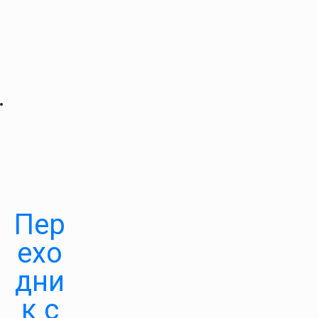
Пер
ехо
дни
к с