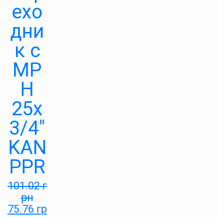
ехо
дни
к с
МР
Н
25х
3/4″
KAN
PPR
101.02
г
рн
75.76
гр