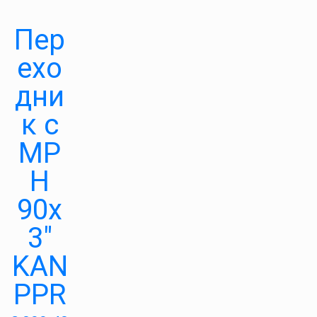
Пер
ехо
дни
к с
МР
Н
90х
3″
KAN
PPR