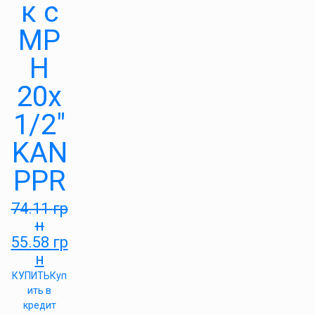
к с
МР
Н
20х
1/2″
KAN
PPR
74.11
гр
н
55.58
гр
н
КУПИТЬ
Куп
ить в
кредит