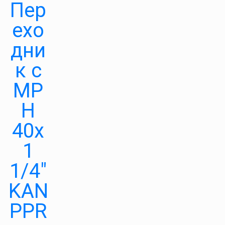
Пер
ехо
дни
к с
МР
Н
40х
1
1/4″
KAN
PPR