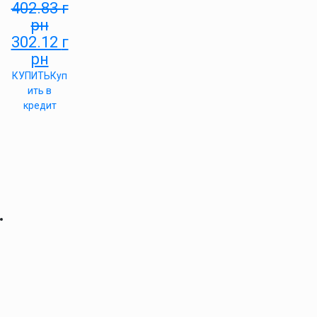
402.83
г
рн
302.12
г
рн
КУПИТЬ
Куп
ить в
кредит