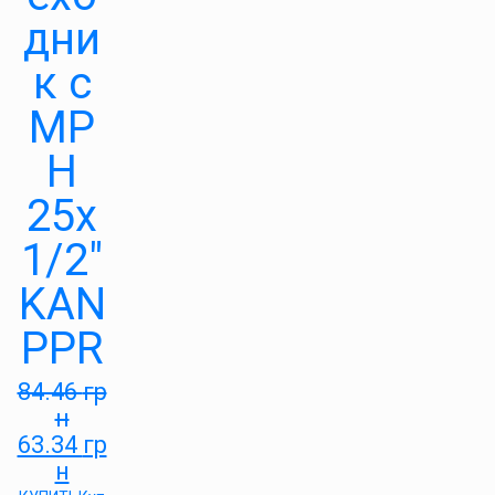
дни
к с
МР
Н
25х
1/2″
KAN
PPR
84.46
гр
н
63.34
гр
н