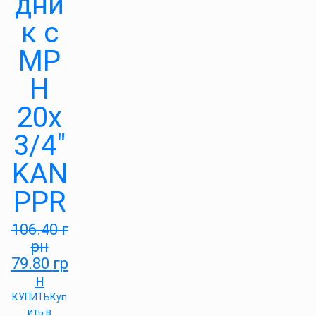
дни
к с
МР
Н
20х
3/4″
KAN
PPR
106.40
г
рн
79.80
гр
н
КУПИТЬ
Куп
ить в