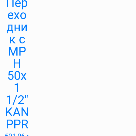
Пер
ехо
дни
к с
МР
Н
50х
1
1/2″
KAN
PPR