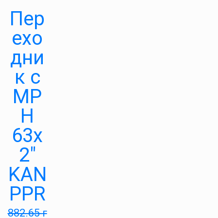
Пер
ехо
дни
к с
МР
Н
63х
2″
KAN
PPR
882.65
г