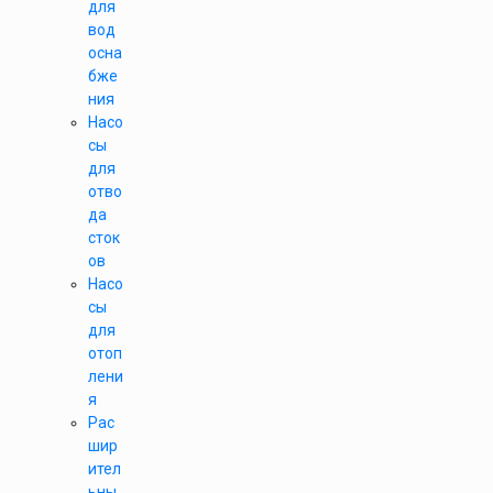
для
вод
осна
бже
ния
Насо
сы
для
отво
да
сток
ов
Насо
сы
для
отоп
лени
я
Рас
шир
ител
ьны