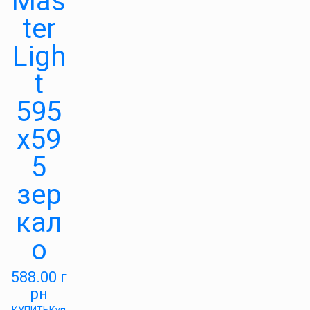
Mas
ter
Ligh
t
595
х59
5
зер
кал
о
588.00
г
рн