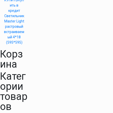
КУПИТЬ
Куп
ить в
кредит
Светильник
Master Light
растровый
встраиваем
ый 4*18
(595*595)
Корз
ина
Катег
ории
товар
ов