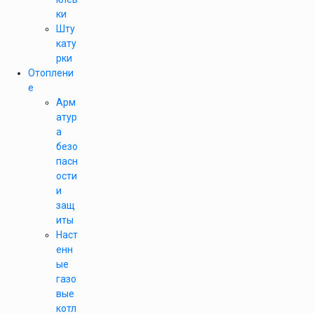
ки
Шту
кату
рки
Отоплени
е
Арм
атур
а
безо
пасн
ости
и
защ
иты
Наст
енн
ые
газо
вые
котл