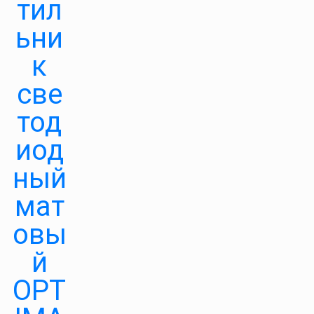
тил
ьни
к
све
тод
иод
ный
мат
овы
й
OPT