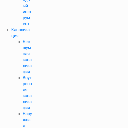
ый
инст
рум
ент
Канализа
ция
Бес
шум
ная
кана
лиза
ция
Внут
ренн
яя
кана
лиза
ция
Нару
жна
я