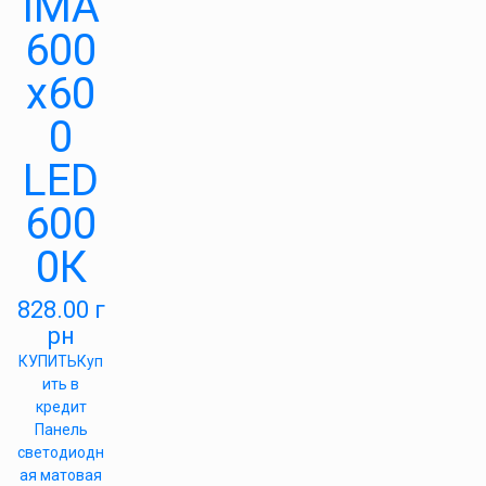
IMA
600
х60
0
LED
600
0К
828.00
г
рн
КУПИТЬ
Куп
ить в
кредит
Панель
светодиодн
ая матовая