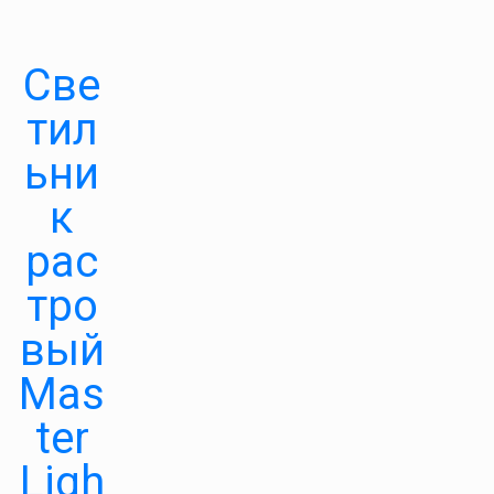
Све
тил
ьни
к
рас
тро
вый
Mas
ter
Ligh