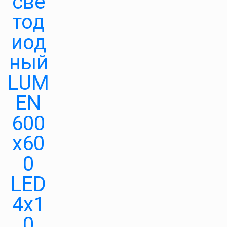
све
тод
иод
ный
LUM
EN
600
х60
0
LED
4х1
0