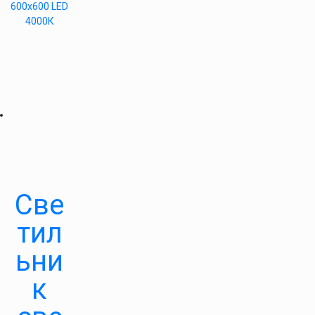
600х600 LED
4000К
Све
тил
ьни
к