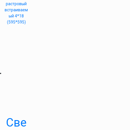
растровый
встраиваем
ый 4*18
(595*595)
Све