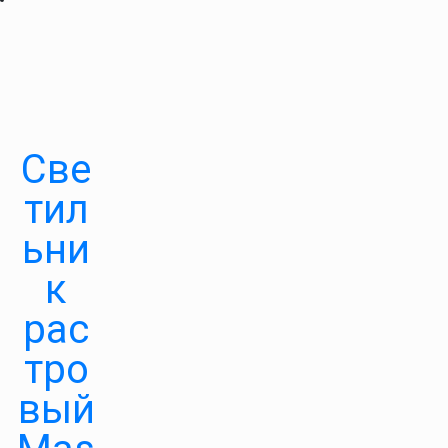
Све
тил
ьни
к
рас
тро
вый