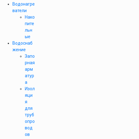
Водонагре
ватели
Нако
пите
льн
ые
Водоснаб
жение
Запо
рная
арм
атур
а
Изол
яци
я
для
труб
опро
вод
ов