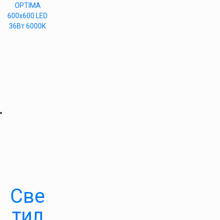
OPTIMA
600х600 LED
36Вт 6000К
Све
тил