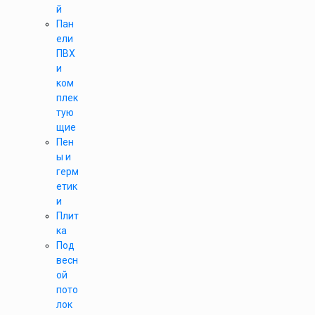
й
Пан
ели
ПВХ
и
ком
плек
тую
щие
Пен
ы и
герм
етик
и
Плит
ка
Под
весн
ой
пото
лок