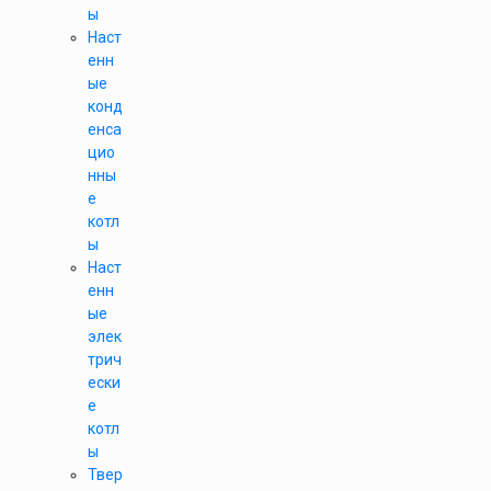
ы
Наст
енн
ые
конд
енса
цио
нны
е
котл
ы
Наст
енн
ые
элек
трич
ески
е
котл
ы
Твер