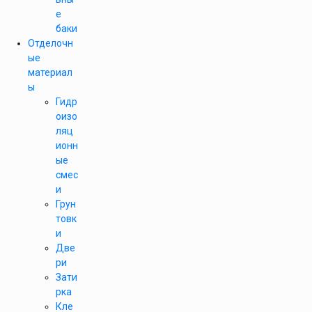
е
баки
Отделочн
ые
материал
ы
Гидр
оизо
ляц
ионн
ые
смес
и
Грун
товк
и
Две
ри
Зати
рка
Кле