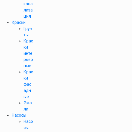
кана
лиза
ция
Краски
Грун
ты
Крас
ки
инте
рьер
ные
Крас
ки
фас
адн
ые
Эма
ли
Насосы
Насо
сы