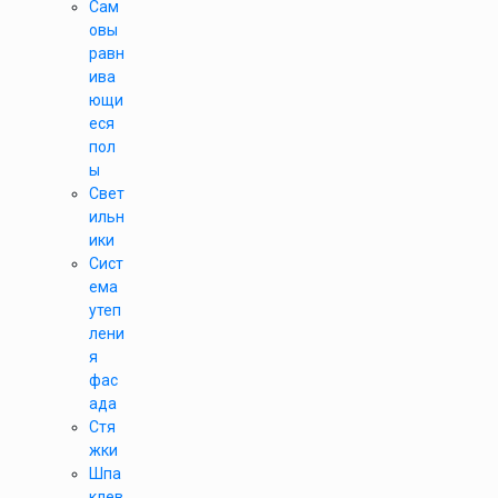
Сам
овы
равн
ива
ющи
еся
пол
ы
Свет
ильн
ики
Сист
ема
утеп
лени
я
фас
ада
Стя
жки
Шпа
клев