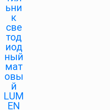
ьни
к
све
тод
иод
ный
мат
овы
й
LUM
EN