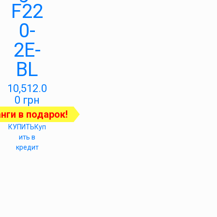
F22
0-
2E-
BL
10,512.0
0
грн
нги в подарок!
КУПИТЬ
Куп
ить в
кредит