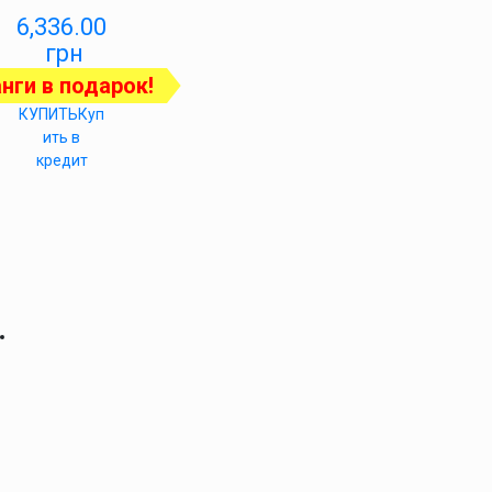
6,336.00
грн
нги в подарок!
КУПИТЬ
Куп
ить в
кредит