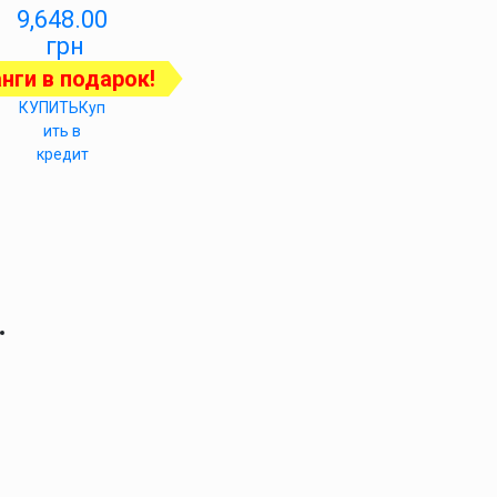
9,648.00
грн
нги в подарок!
КУПИТЬ
Куп
ить в
кредит