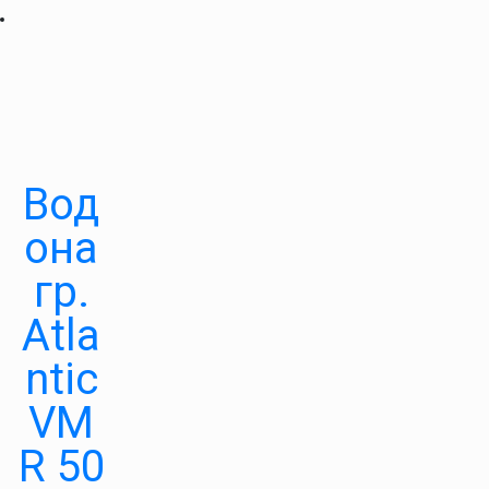
Вод
она
гр.
Atla
ntic
VM
R 50