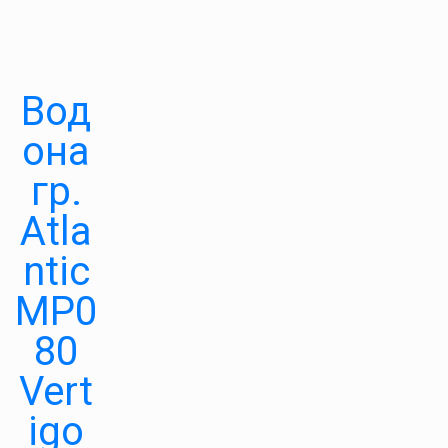
Вод
она
гр.
Atla
ntic
MP0
80
Vert
igo