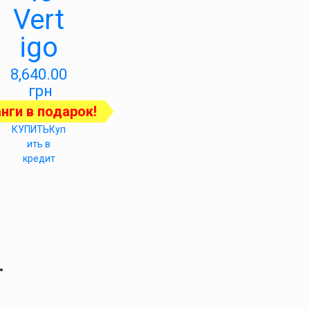
Vert
igo
8,640.00
грн
нги в подарок!
КУПИТЬ
Куп
ить в
кредит