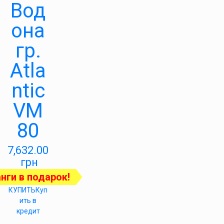
Вод
она
гр.
Atla
ntic
VM
80
7,632.00
грн
нги в подарок!
КУПИТЬ
Куп
ить в
кредит