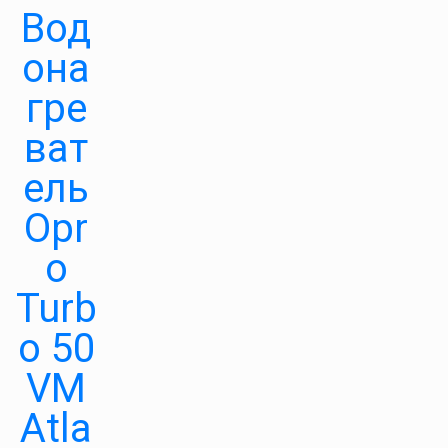
Вод
она
гре
ват
ель
Opr
o
Turb
o 50
VM
Atla