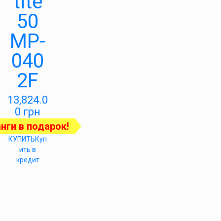
tite
50
MP-
040
2F
13,824.0
0
грн
нги в подарок!
КУПИТЬ
Куп
ить в
кредит