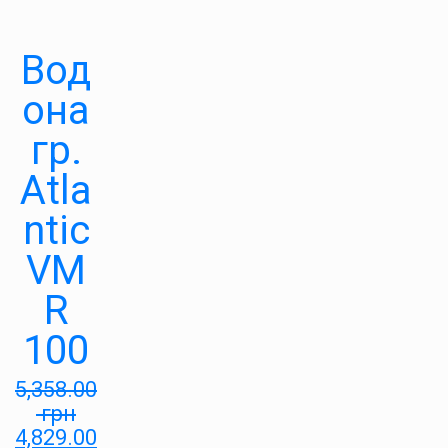
Вод
она
гр.
Atla
ntic
VM
R
100
5,358.00
грн
4,829.00