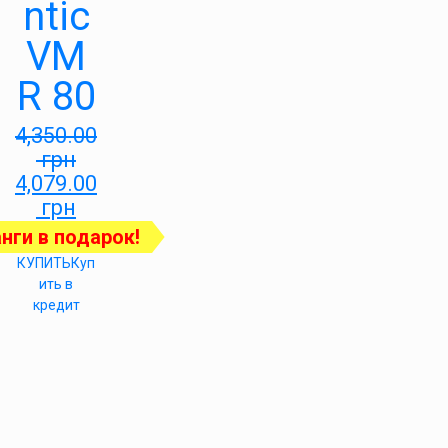
ntic
VM
R 80
4,350.00
грн
4,079.00
грн
нги в подарок!
КУПИТЬ
Куп
ить в
кредит