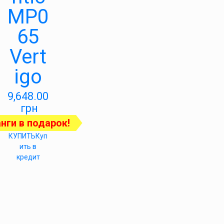
MP0
65
Vert
igo
9,648.00
грн
нги в подарок!
КУПИТЬ
Куп
ить в
кредит