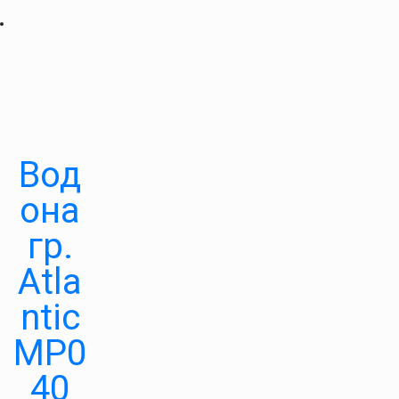
Вод
она
гр.
Atla
ntic
MP0
40