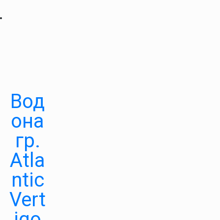
Вод
она
гр.
Atla
ntic
Vert
igo