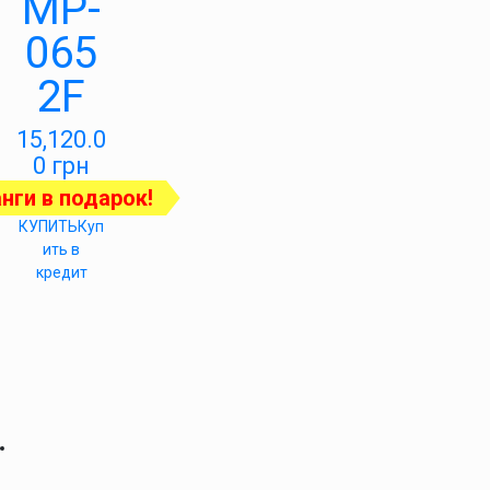
MP-
065
2F
15,120.0
0
грн
нги в подарок!
КУПИТЬ
Куп
ить в
кредит