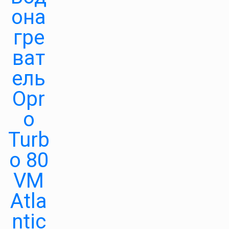
она
гре
ват
ель
Opr
o
Turb
o 80
VM
Atla
ntic