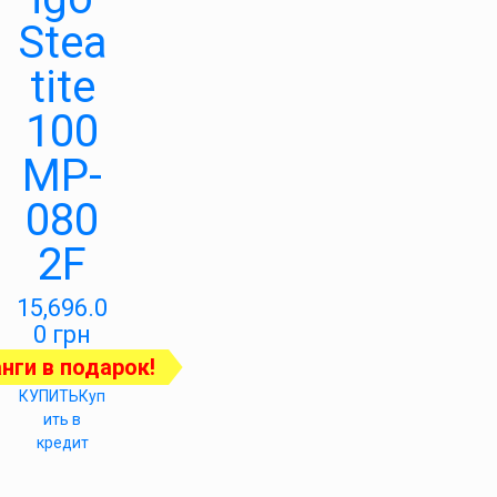
Stea
tite
100
MP-
080
2F
15,696.0
0
грн
нги в подарок!
КУПИТЬ
Куп
ить в
кредит