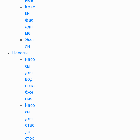
ные
Крас
ки
фас
адн
ые
Эма
ли
Насосы
Насо
сы
для
вод
осна
бже
ния
Насо
сы
для
отво
да
сток