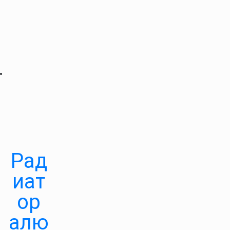
Рад
иат
ор
алю