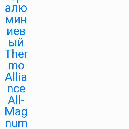
алю
мин
иев
ый
Ther
mo
Allia
nce
All-
Mag
num