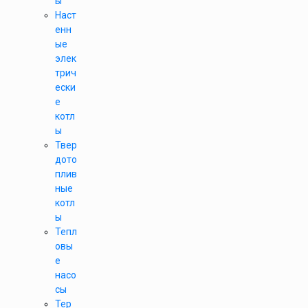
ы
Наст
енн
ые
элек
трич
ески
е
котл
ы
Твер
дото
плив
ные
котл
ы
Тепл
овы
е
насо
сы
Тер