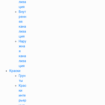
лиза
ция
Внут
ренн
яя
кана
лиза
ция
Нару
жна
я
кана
лиза
ция
Краски
Грун
ты
Крас
ки
инте
рьер