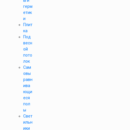
ы и
герм
етик
и
Плит
ка
Под
весн
ой
пото
лок
Сам
овы
равн
ива
ющи
еся
пол
ы
Свет
ильн
ики