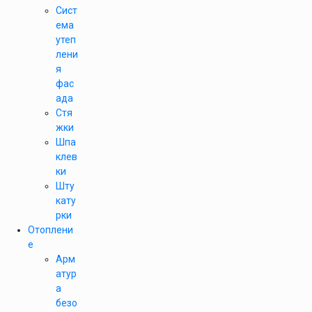
Сист
ема
утеп
лени
я
фас
ада
Стя
жки
Шпа
клев
ки
Шту
кату
рки
Отоплени
е
Арм
атур
а
безо