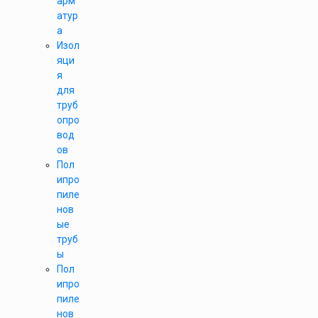
арм
атур
а
Изол
яци
я
для
труб
опро
вод
ов
Пол
ипро
пиле
нов
ые
труб
ы
Пол
ипро
пиле
нов