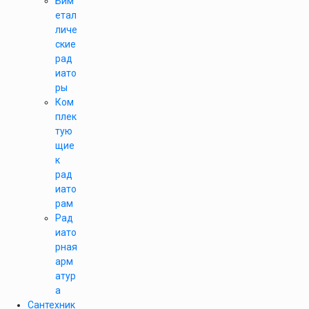
Бим
етал
личе
ские
рад
иато
ры
Ком
плек
тую
щие
к
рад
иато
рам
Рад
иато
рная
арм
атур
а
Сантехник