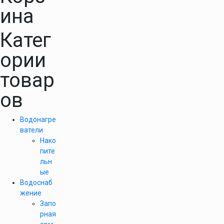
ина
Катег
ории
товар
ов
Водонагре
ватели
Нако
пите
льн
ые
Водоснаб
жение
Запо
рная