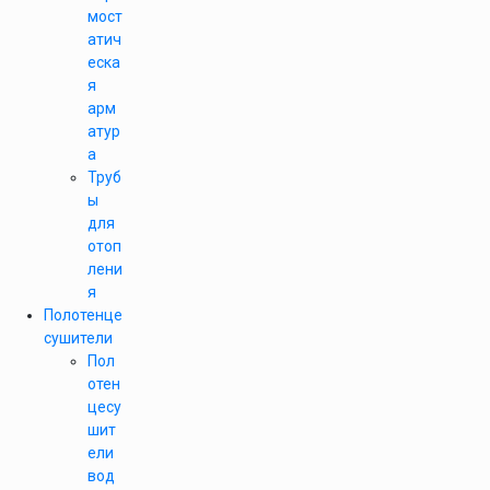
мост
атич
еска
я
арм
атур
а
Труб
ы
для
отоп
лени
я
Полотенце
сушители
Пол
отен
цесу
шит
ели
вод