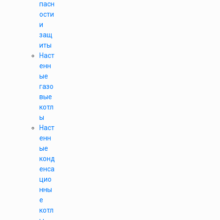
пасн
ости
и
защ
иты
Наст
енн
ые
газо
вые
котл
ы
Наст
енн
ые
конд
енса
цио
нны
е
котл