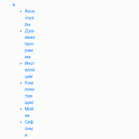
а
Аксе
ссуа
ры
Душ
евая
прог
рам
ма
Инст
алля
ции
Ком
плек
тую
щие
Мой
ки
Сиф
оны
и