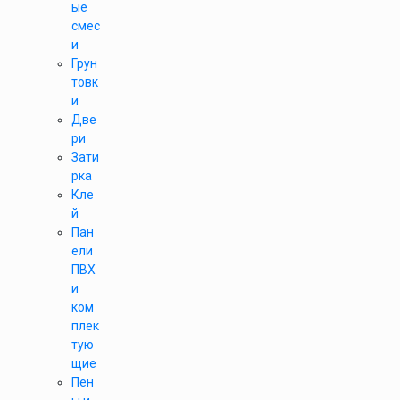
ые
смес
и
Грун
товк
и
Две
ри
Зати
рка
Кле
й
Пан
ели
ПВХ
и
ком
плек
тую
щие
Пен