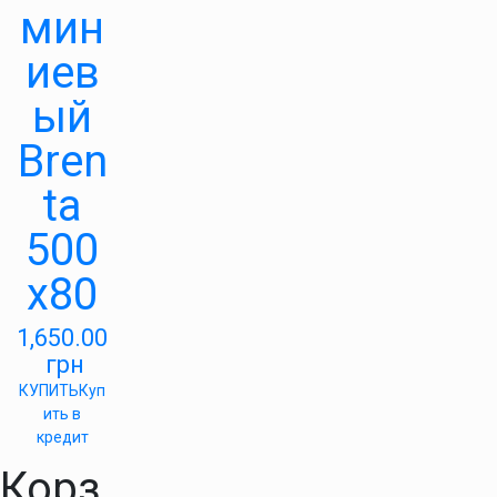
мин
иев
ый
Bren
ta
500
х80
1,650.00
грн
КУПИТЬ
Куп
ить в
кредит
Корз