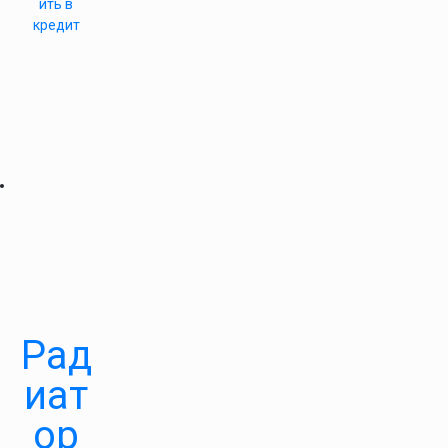
ить в
кредит
Рад
иат
ор