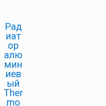
Рад
иат
ор
алю
мин
иев
ый
Ther
mo