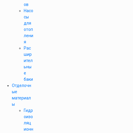
ов
Насо
сы
для
отоп
лени
я
Рас
шир
ител
ьны
е
баки
Отделочн
ые
материал
ы
Гидр
оизо
ляц
ионн