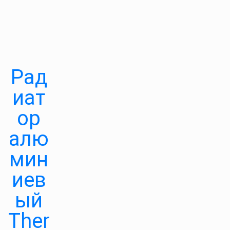
Рад
иат
ор
алю
мин
иев
ый
Ther