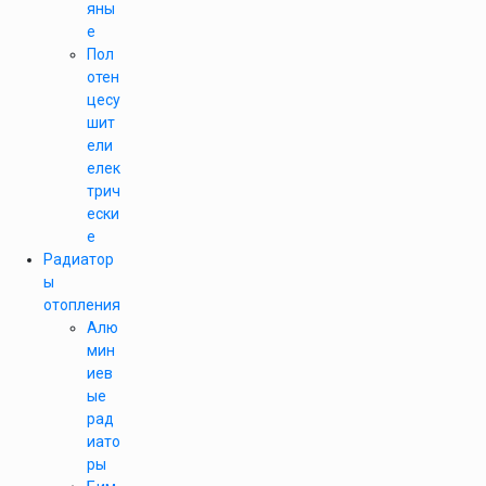
яны
е
Пол
отен
цесу
шит
ели
елек
трич
ески
е
Радиатор
ы
отопления
Алю
мин
иев
ые
рад
иато
ры