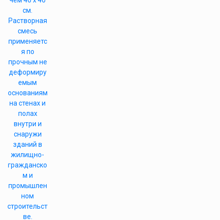
чем 40 х 40
см.
Растворная
смесь
применяетс
я по
прочным не
деформиру
емым
основаниям
на стенах и
полах
внутри и
снаружи
зданий в
жилищно-
гражданско
м и
промышлен
ном
строительст
ве.