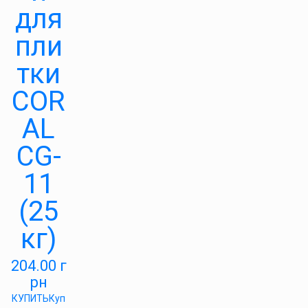
для
пли
тки
COR
AL
CG-
11
(25
кг)
204.00
г
рн
КУПИТЬ
Куп