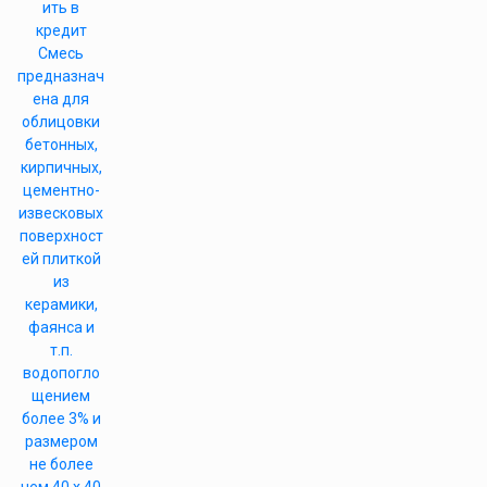
ить в
кредит
Смесь
предназнач
ена для
облицовки
бетонных,
кирпичных,
цементно-
извесковых
поверхност
ей плиткой
из
керамики,
фаянса и
т.п.
водопогло
щением
более 3% и
размером
не более