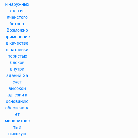
и наружных
стен из
ячеистого
бетона.
Возможно
применение
в качестве
шпатлёвки
пористых
блоков
внутри
зданий. За
счёт
высокой
адгезии к
основанию
обеспечива
ет
монолитнос
ть и
высокую