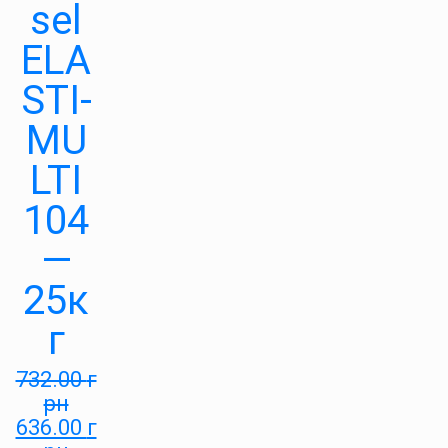
sel
ELA
STI-
MU
LTI
104
—
25к
г
732.00
г
рн
636.00
г