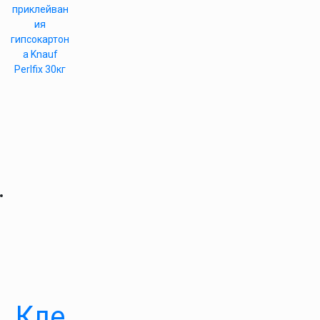
приклейван
ия
гипсокартон
а Knauf
Perlfix 30кг
Кле