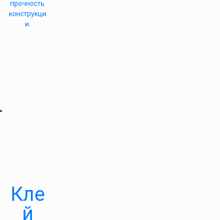
прочность
конструкци
и.
Кле
й