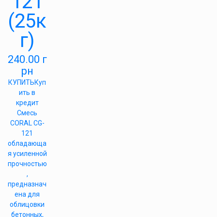
121
(25к
г)
240.00
г
рн
КУПИТЬ
Куп
ить в
кредит
Смесь
CORAL CG-
121
обладающа
я усиленной
прочностью
,
предназнач
ена для
облицовки
бетонных,