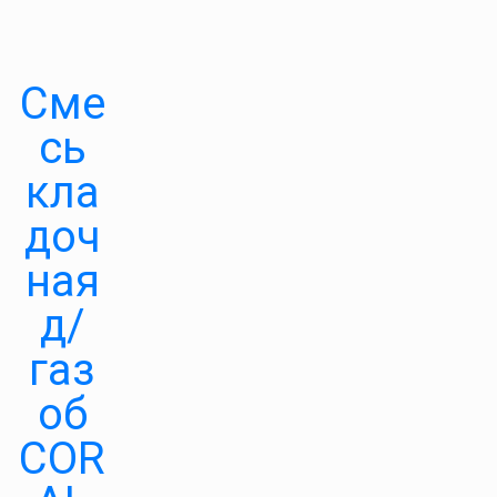
Сме
сь
кла
доч
ная
д/
газ
об
COR