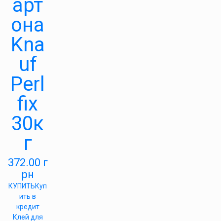
арт
она
Kna
uf
Perl
fix
30к
г
372.00
г
рн
КУПИТЬ
Куп
ить в
кредит
Клей для