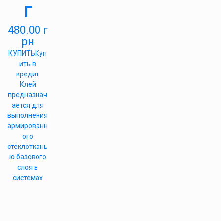
г
480.00
г
рн
КУПИТЬ
Куп
ить в
кредит
Клей
предназнач
ается для
выполнения
армированн
ого
стеклоткань
ю базового
слоя в
системах