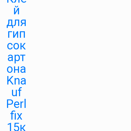
й
для
гип
сок
арт
она
Kna
uf
Perl
fix
15к