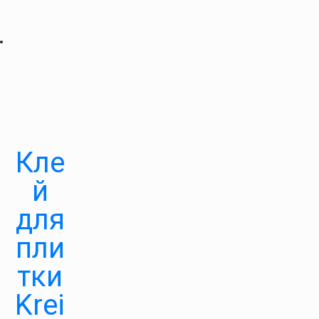
Кле
й
для
пли
тки
Krei