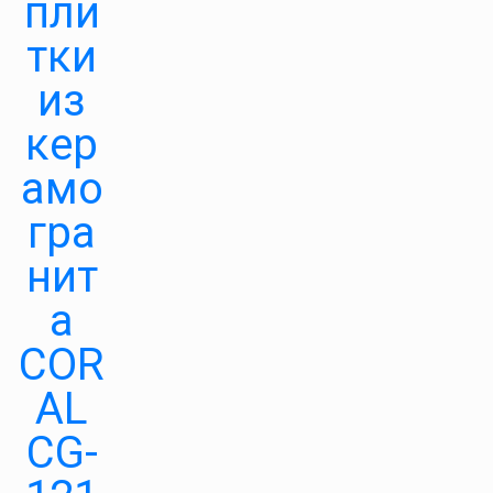
пли
тки
из
кер
амо
гра
нит
а
COR
AL
CG-