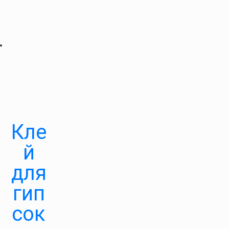
Кле
й
для
гип
сок