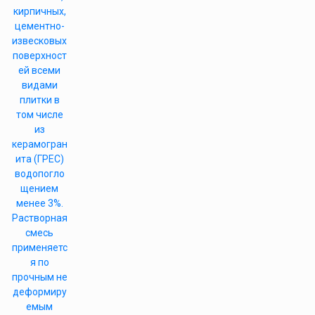
кирпичных,
цементно-
извесковых
поверхност
ей всеми
видами
плитки в
том числе
из
керамогран
ита (ГРЕС)
водопогло
щением
менее 3%.
Растворная
смесь
применяетс
я по
прочным не
деформиру
емым