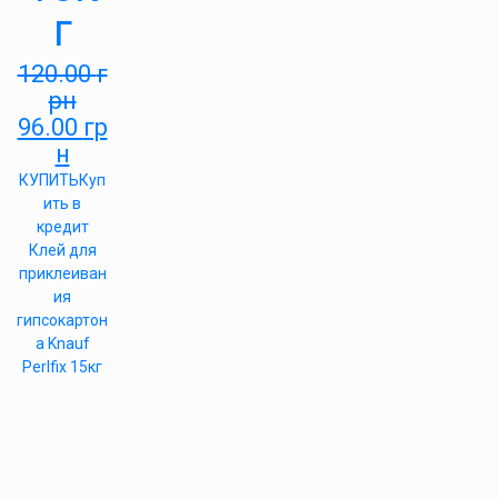
г
120.00
г
рн
96.00
гр
н
КУПИТЬ
Куп
ить в
кредит
Клей для
приклеиван
ия
гипсокартон
а Knauf
Perlfix 15кг