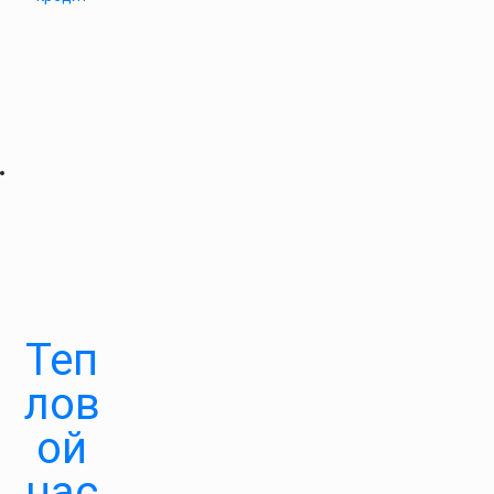
Теп
лов
ой
нас