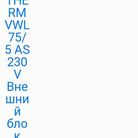
THE
RM
VWL
75/
5 AS
230
V
Вне
шни
й
бло
к