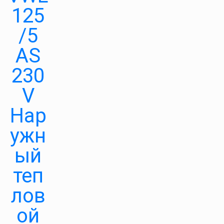
125
/5
AS
230
V
Нар
ужн
ый
теп
лов
ой