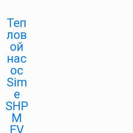
Теп
лов
ой
нас
ос
Sim
e
SHP
M
EV