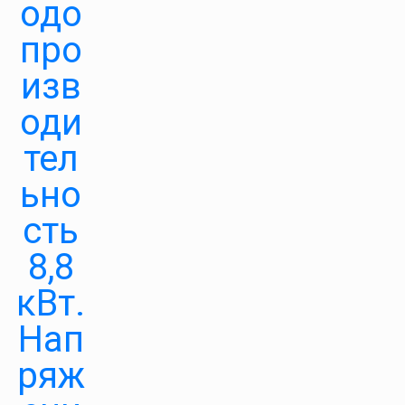
одо
про
изв
оди
тел
ьно
сть
8,8
кВт.
Нап
ряж