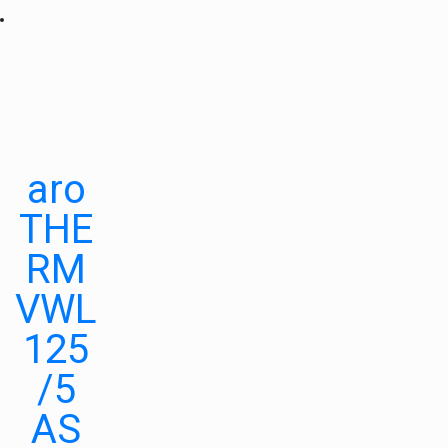
aro
THE
RM
VWL
125
/5
AS