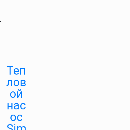
Теп
лов
ой
нас
ос
Sim