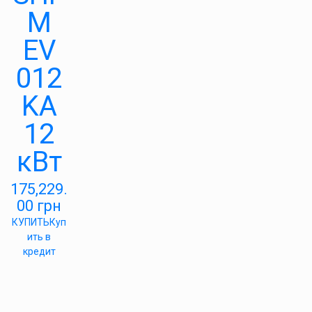
M
EV
012
KA
12
кВт
175,229.
00
грн
КУПИТЬ
Куп
ить в
кредит