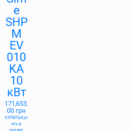
e
SHP
M
EV
010
KA
10
кВт
171,653.
00
грн
КУПИТЬ
Куп
ить в
кредит