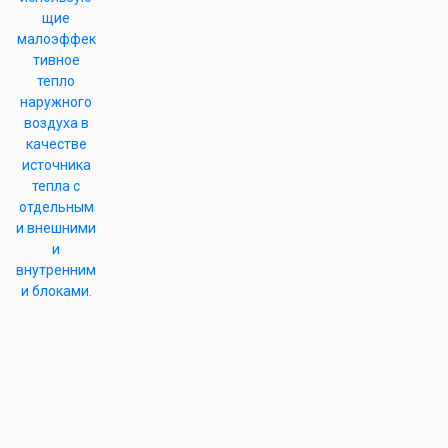
щие
малоэффек
тивное
тепло
наружного
воздуха в
качестве
источника
тепла с
отдельным
и внешними
и
внутренним
и блоками.