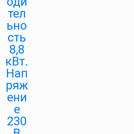
оди
тел
ьно
сть
8,8
кВт.
Нап
ряж
ени
е
230
В