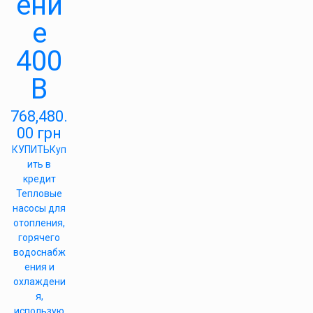
ени
е
400
В
768,480.
00
грн
КУПИТЬ
Куп
ить в
кредит
Тепловые
насосы для
отопления,
горячего
водоснабж
ения и
охлаждени
я,
использую