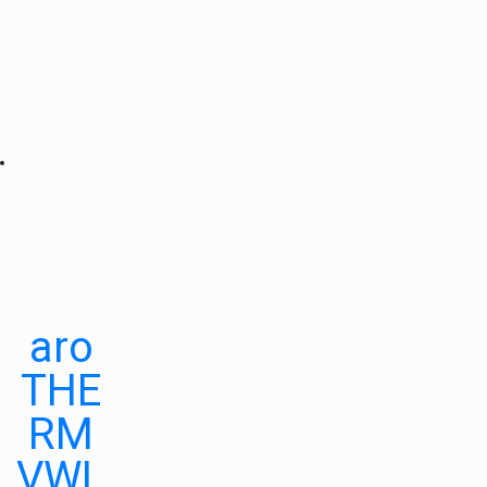
aro
THE
RM
VWL