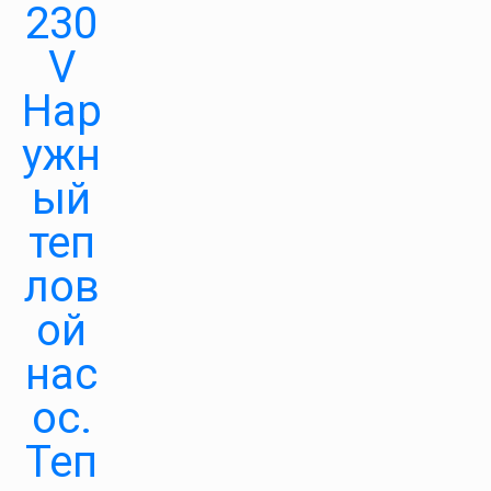
230
V
Нар
ужн
ый
теп
лов
ой
нас
ос.
Теп