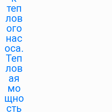
теп
лов
ого
нас
оса.
Теп
лов
ая
мо
щно
сть