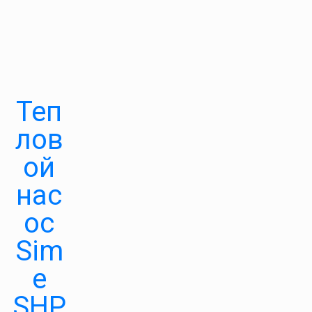
Теп
лов
ой
нас
ос
Sim
e
SHP