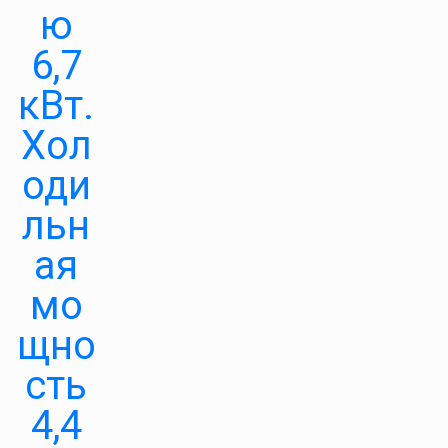
ю
6,7
кВт.
Хол
оди
льн
ая
мо
щно
сть
4,4