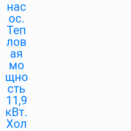
нас
ос.
Теп
лов
ая
мо
щно
сть
11,9
кВт.
Хол