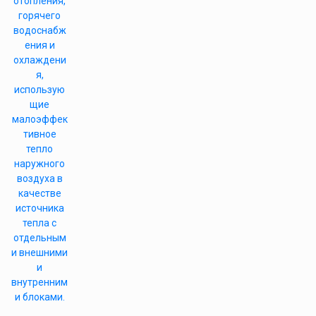
отопления,
горячего
водоснабж
ения и
охлаждени
я,
использую
щие
малоэффек
тивное
тепло
наружного
воздуха в
качестве
источника
тепла с
отдельным
и внешними
и
внутренним
и блоками.