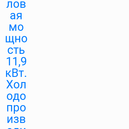
лов
ая
мо
щно
сть
11,9
кВт.
Хол
одо
про
изв