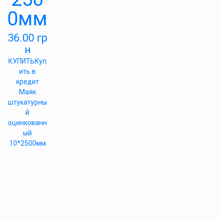
0мм
36.00
гр
н
КУПИТЬ
Куп
ить в
кредит
Маяк
штукатурны
й
оцинкованн
ый
10*2500мм