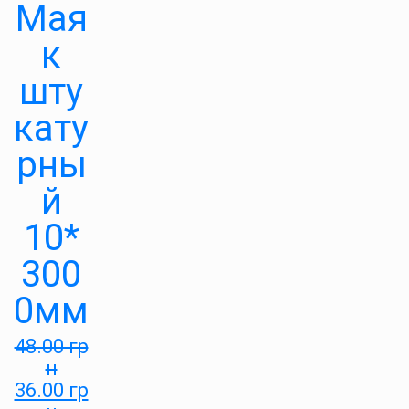
Мая
к
шту
кату
рны
й
10*
300
0мм
48.00
гр
н
36.00
гр