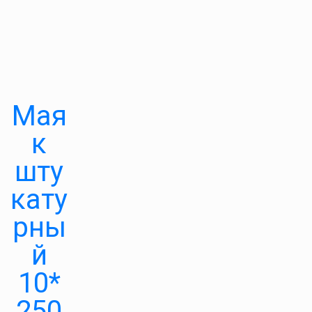
Мая
к
шту
кату
рны
й
10*
250