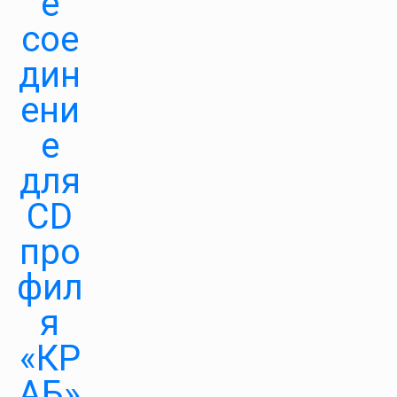
е
сое
дин
ени
е
для
CD
про
фил
я
«КР
АБ»