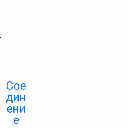
Сое
дин
ени
е