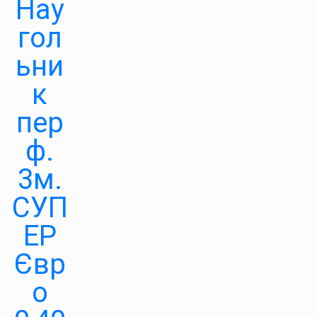
Нау
гол
ьни
к
пер
ф.
3м.
СУП
ЕР
Євр
о