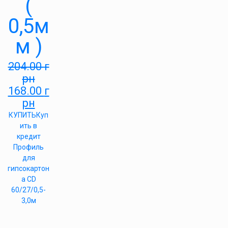
(
0,5м
м )
204.00
г
рн
168.00
г
рн
КУПИТЬ
Куп
ить в
кредит
Профиль
для
гипсокартон
а CD
60/27/0,5-
3,0м