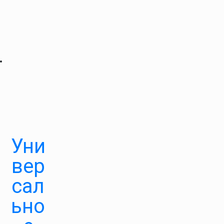
Уни
вер
сал
ьно