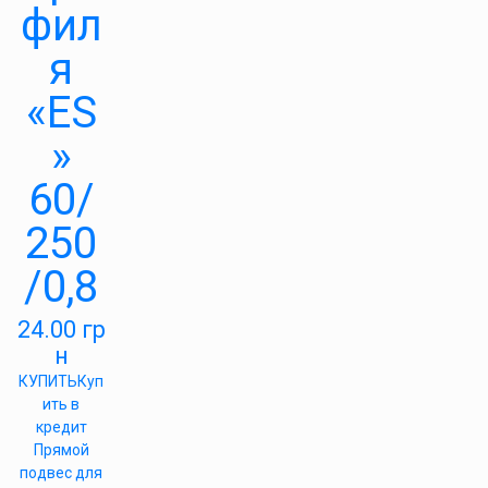
фил
я
«ES
»
60/
250
/0,8
24.00
гр
н
КУПИТЬ
Куп
ить в
кредит
Прямой
подвес для