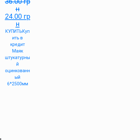
36.00
гр
н
24.00
гр
н
КУПИТЬ
Куп
ить в
кредит
Маяк
штукатурны
й
оцинкованн
ый
6*2500мм