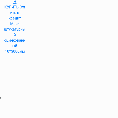
н
КУПИТЬ
Куп
ить в
кредит
Маяк
штукатурны
й
оцинкованн
ый
10*3000мм