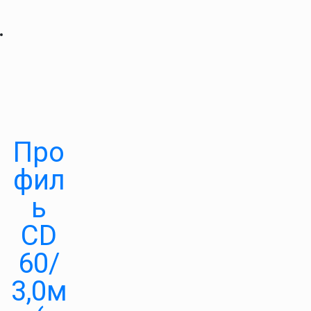
Про
фил
ь
CD
60/
3,0м