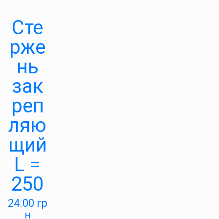
Сте
рже
нь
зак
реп
ляю
щий
L =
250
24.00
гр
н