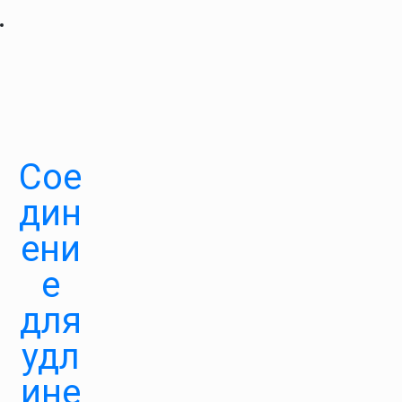
Сое
дин
ени
е
для
удл
ине