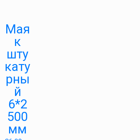
Мая
к
шту
кату
рны
й
6*2
500
мм