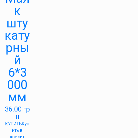
к
шту
кату
рны
й
6*3
000
мм
36.00
гр
н
КУПИТЬ
Куп
ить в
кредит