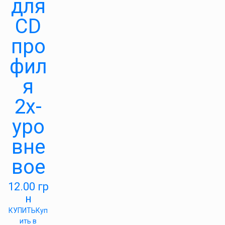
для
CD
про
фил
я
2х-
уро
вне
вое
12.00
гр
н
КУПИТЬ
Куп
ить в