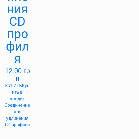
ния
CD
про
фил
я
12.00
гр
н
КУПИТЬ
Куп
ить в
кредит
Соединение
для
удлинения
CD профиля