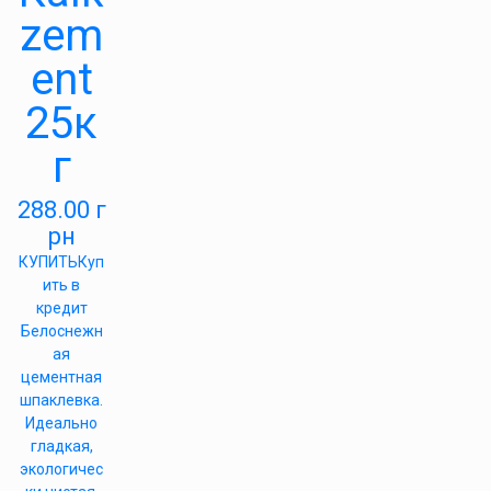
zem
ent
25к
г
288.00
г
рн
КУПИТЬ
Куп
ить в
кредит
Белоснежн
ая
цементная
шпаклевка.
Идеально
гладкая,
экологичес