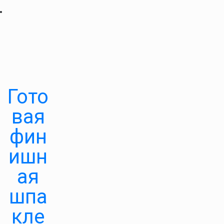
Гото
вая
фин
ишн
ая
шпа
кле