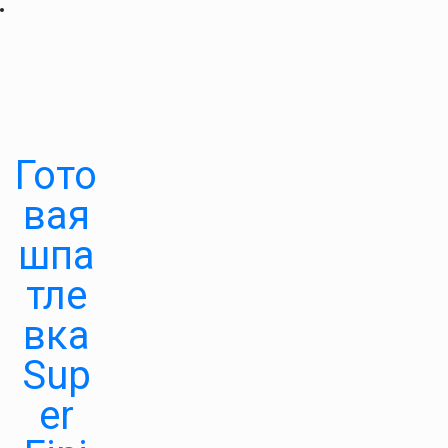
Гото
вая
шпа
тле
вка
Sup
er