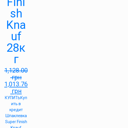
Fini
sh
Kna
uf
28к
г
1,128.00
грн
1,013.76
грн
КУПИТЬ
Куп
ить в
кредит
Шпаклевка
Super Finish
Knauf