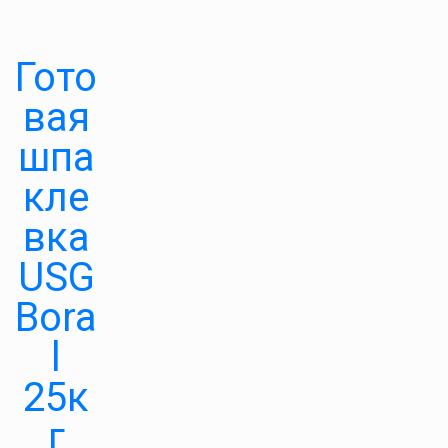
Гото
вая
шпа
кле
вка
USG
Bora
l
25к
г