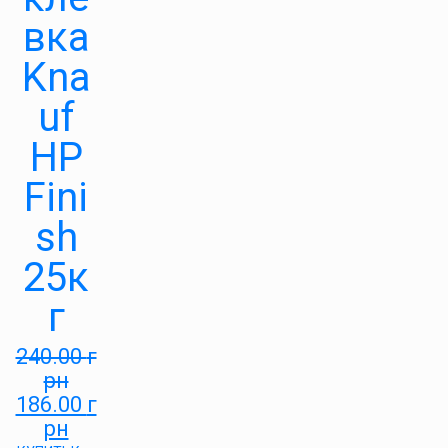
вка
Kna
uf
HP
Fini
sh
25к
г
240.00
г
рн
186.00
г
рн