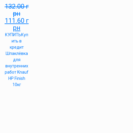
132.00
г
рн
111.60
г
рн
КУПИТЬ
Куп
ить в
кредит
Шпаклёвка
для
внутренних
работ Knauf
HP Finish
10кг