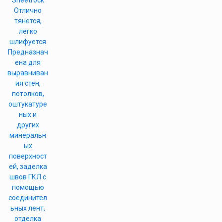
Sheetrock
Отлично
тянется,
легко
шлифуется
Предназнач
ена для
выравниван
ия стен,
потолков,
оштукатуре
ных и
других
минеральн
ых
поверхност
ей, заделка
швов ГКЛ с
помощью
соединител
ьных лент,
отделка