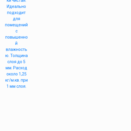
ки чистая.
Идеально
подходит
для
помещений
с
повышенно
й
влажность
ю. Толщина
слоя до 5
мм. Расход
около 1,25
кг/м.кв. при
1 мм слоя.