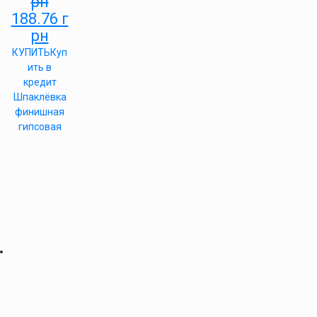
рн
188.76
г
рн
КУПИТЬ
Куп
ить в
кредит
Шпаклёвка
финишная
гипсовая