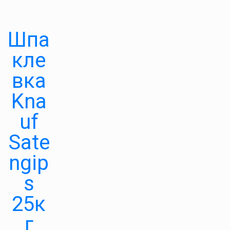
Шпа
кле
вка
Kna
uf
Sate
ngip
s
25к
г