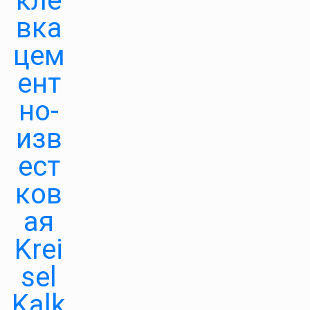
кле
вка
цем
ент
но-
изв
ест
ков
ая
Krei
sel
Kalk