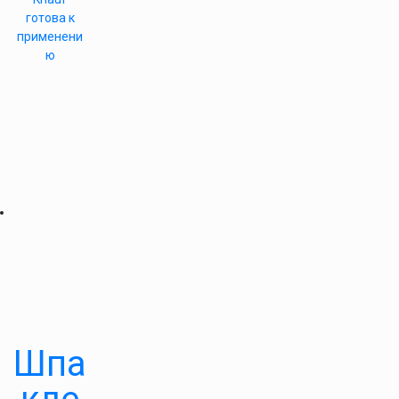
готова к
применени
ю
Шпа