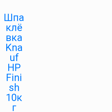
Шпа
клё
вка
Kna
uf
HP
Fini
sh
10к
г