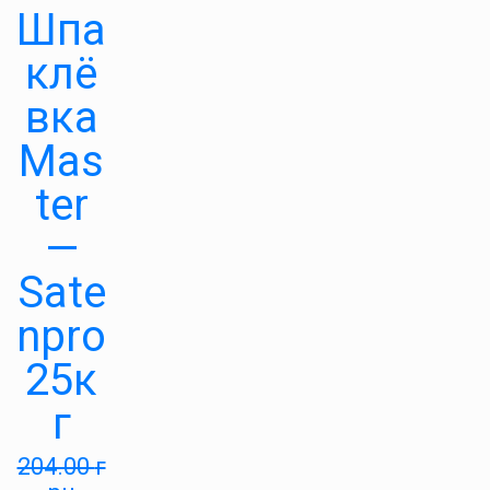
Шпа
клё
вка
Mas
ter
—
Sate
npro
25к
г
204.00
г