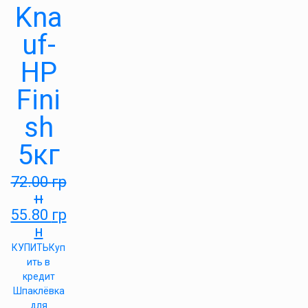
Kna
uf-
HP
Fini
sh
5кг
72.00
гр
н
55.80
гр
н
КУПИТЬ
Куп
ить в
кредит
Шпаклёвка
для