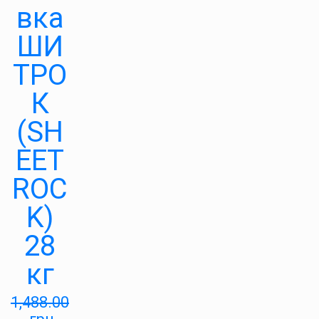
вка
ШИ
ТРО
К
(SH
EET
ROC
K)
28
кг
1,488.00