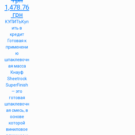
грн
1,478.76
грн
КУПИТЬ
Куп
ить в
кредит
Готовая к
применени
ю
шпаклевочн
ая масса
Кнауф
Sheetrock
SuperFinish
— это
готовая
шпаклевочн
ая смесь, в
основе
которой
виниловое