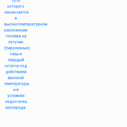
суть
которого
заключается
в
высокотемпературном
разложении
топлива на
летучие
(пиролизные)
газы и
твердый
остаток под
действием
высокой
температуры
и в
условиях
недостатка
кислорода.