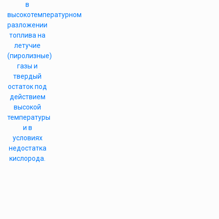
в
высокотемпературном
разложении
топлива на
летучие
(пиролизные)
газы и
твердый
остаток под
действием
высокой
температуры
и в
условиях
недостатка
кислорода.