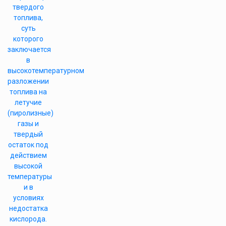
твердого
топлива,
суть
которого
заключается
в
высокотемпературном
разложении
топлива на
летучие
(пиролизные)
газы и
твердый
остаток под
действием
высокой
температуры
и в
условиях
недостатка
кислорода.