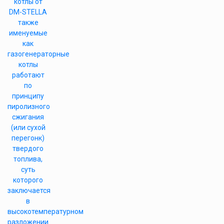
котлы от
DM-STELLA
также
именуемые
как
газогенераторные
котлы
работают
по
принципу
пиролизного
сжигания
(или сухой
перегонк)
твердого
топлива,
суть
которого
заключается
в
высокотемпературном
разложении