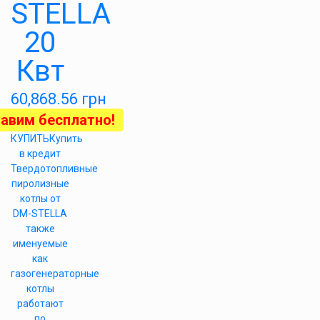
STELLA
20
Квт
60,868.56
грн
авим бесплатно!
КУПИТЬ
Купить
в кредит
Твердотопливные
пиролизные
котлы от
DM-STELLA
также
именуемые
как
газогенераторные
котлы
работают
по