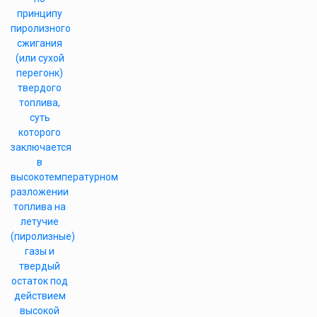
принципу
пиролизного
сжигания
(или сухой
перегонк)
твердого
топлива,
суть
которого
заключается
в
высокотемпературном
разложении
топлива на
летучие
(пиролизные)
газы и
твердый
остаток под
действием
высокой