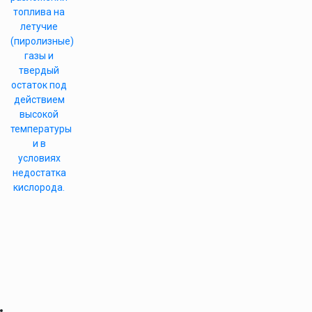
топлива на
летучие
(пиролизные)
газы и
твердый
остаток под
действием
высокой
температуры
и в
условиях
недостатка
кислорода.