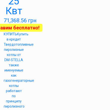
25
Квт
71,368.56
грн
авим бесплатно!
КУПИТЬ
Купить
в кредит
Твердотопливные
пиролизные
котлы от
DM-STELLA
также
именуемые
как
газогенераторные
котлы
работают
по
принципу
пиролизного