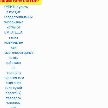
авим бесплатно!
КУПИТЬ
Купить
в кредит
Твердотопливные
пиролизные
котлы от
DM-STELLA
также
именуемые
как
газогенераторные
котлы
работают
по
принципу
пиролизного
сжигания
(или сухой
перегонк)
твердого
топлива,