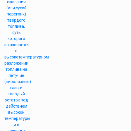
сжигания
(или сухой
перегонк)
твердого
топлива,
суть
которого
заключается
в
высокотемпературном
разложении
топлива на
летучие
(пиролизные)
газы и
твердый
остаток под
действием
высокой
температуры
и в
условиях