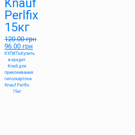
Knauf
Perlfix
15кг
120.00
грн
96.00
грн
КУПИТЬ
Купить
в кредит
Клей для
приклеивания
гипсокартона
Knauf Perlfix
15кг