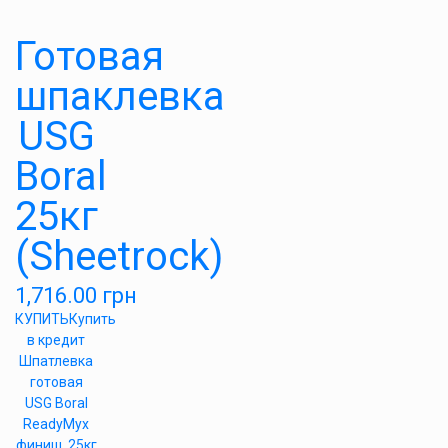
Готовая
шпаклевка
USG
Boral
25кг
(Sheetrock)
1,716.00
грн
КУПИТЬ
Купить
в кредит
Шпатлевка
готовая
USG Boral
ReadyMyx
финиш, 25кг