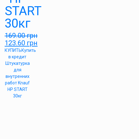
START
30кг
169.00
грн
123.60
грн
КУПИТЬ
Купить
в кредит
Штукатурка
для
внутренних
работ Knauf
HP START
30кг