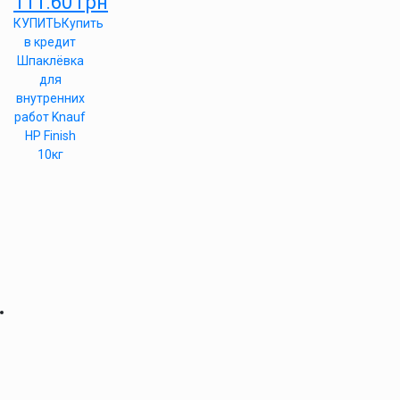
111.60
грн
КУПИТЬ
Купить
в кредит
Шпаклёвка
для
внутренних
работ Knauf
HP Finish
10кг