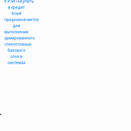
КУПИТЬ
Купить
в кредит
Клей
предназначается
для
выполнения
армированного
стеклотканью
базового
слоя в
системах