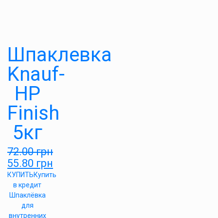
Шпаклевка
Knauf-
HP
Finish
5кг
72.00
грн
55.80
грн
КУПИТЬ
Купить
в кредит
Шпаклёвка
для
внутренних