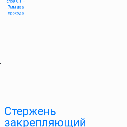
слоя 0.1 —
7мм два
прохода
Стержень
закрепляющий