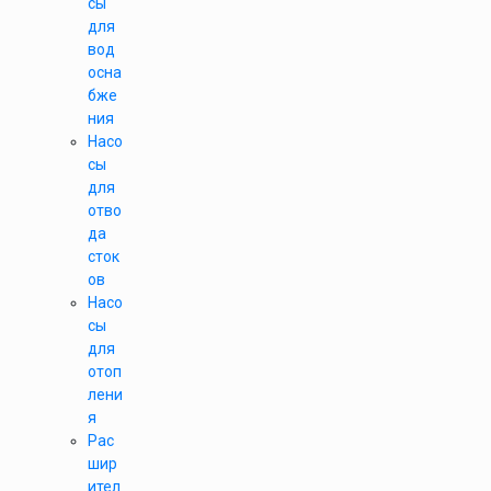
сы
для
вод
осна
бже
ния
Насо
сы
для
отво
да
сток
ов
Насо
сы
для
отоп
лени
я
Рас
шир
ител