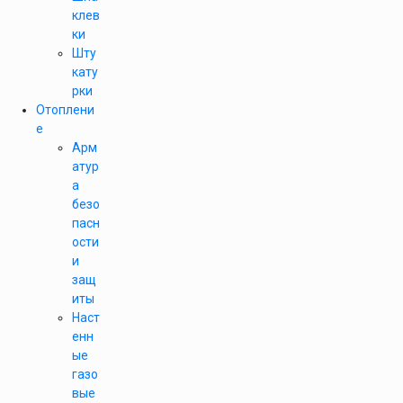
клев
ки
Шту
кату
рки
Отоплени
е
Арм
атур
а
безо
пасн
ости
и
защ
иты
Наст
енн
ые
газо
вые