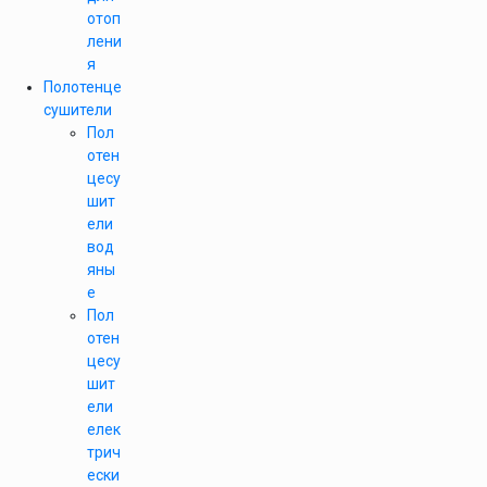
отоп
лени
я
Полотенце
сушители
Пол
отен
цесу
шит
ели
вод
яны
е
Пол
отен
цесу
шит
ели
елек
трич
ески