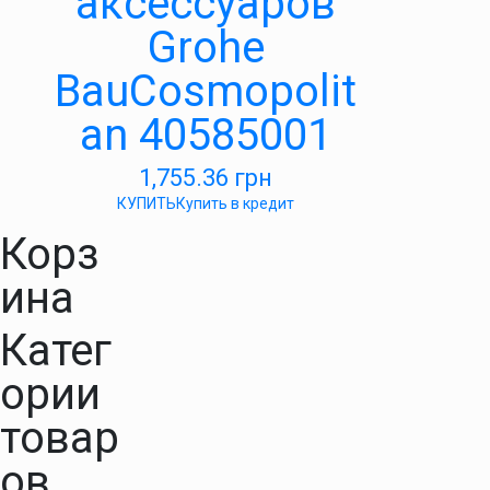
аксессуаров
Grohe
BauCosmopolit
an 40585001
1,755.36
грн
КУПИТЬ
Купить в кредит
Корз
ина
Катег
ории
товар
ов