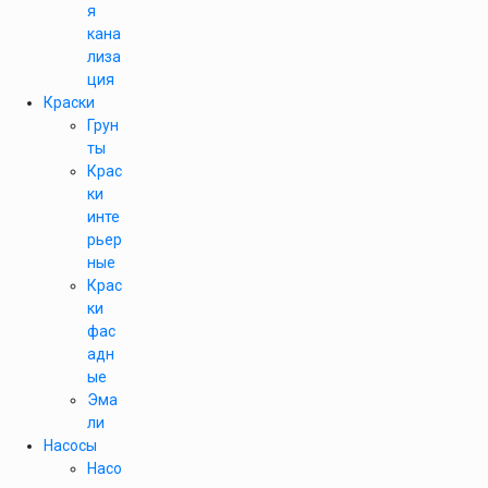
я
кана
лиза
ция
Краски
Грун
ты
Крас
ки
инте
рьер
ные
Крас
ки
фас
адн
ые
Эма
ли
Насосы
Насо