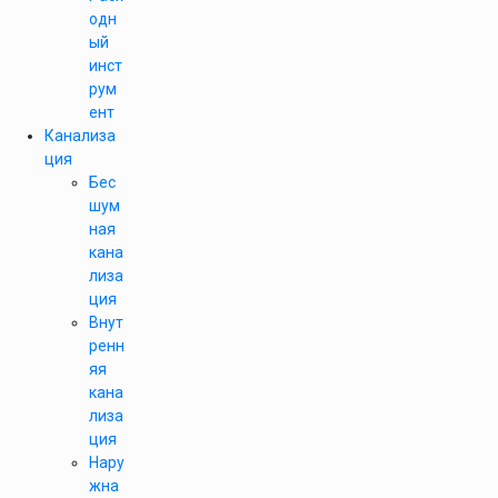
одн
ый
инст
рум
ент
Канализа
ция
Бес
шум
ная
кана
лиза
ция
Внут
ренн
яя
кана
лиза
ция
Нару
жна