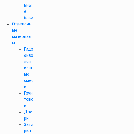
ьны
е
баки
Отделочн
ые
материал
ы
Гидр
оизо
ляц
ионн
ые
смес
и
Грун
товк
и
Две
ри
Зати
рка