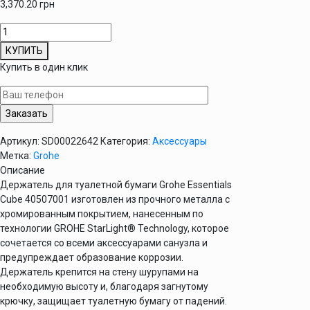
3,370.20
грн
Количество
товара
КУПИТЬ
Держатель
Купить в один клик
для
туалетной
бумаги
Grohe
Essentials
Артикул:
SD00022642
Категория:
Аксессуары
Cube
Метка:
Grohe
40507001
Описание
Держатель для туалетной бумаги Grohe Essentials
Cube 40507001 изготовлен из прочного металла с
хромированным покрытием, нанесенным по
технологии GROHE StarLight® Technology, которое
сочетается со всеми аксессуарами санузла и
предупреждает образование коррозии.
Держатель крепится на стену шурупами на
необходимую высоту и, благодаря загнутому
крючку, защищает туалетную бумагу от падений.