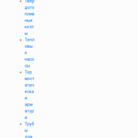
Твер
дото
плив
ные
котл
ы
Тепл
овы
е
насо
сы
Тер
мост
атич
еска
я
арм
атур
а
Труб
ы
для