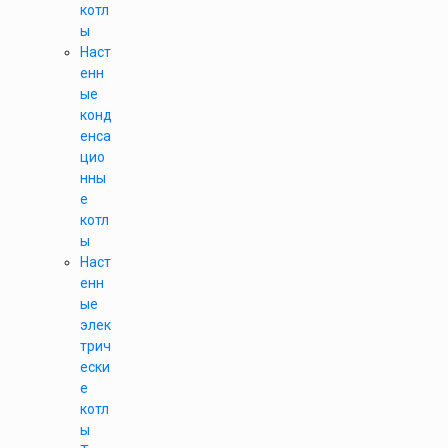
котл
ы
Наст
енн
ые
конд
енса
цио
нны
е
котл
ы
Наст
енн
ые
элек
трич
ески
е
котл
ы