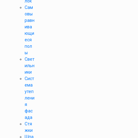
лок
Сам
овы
равн
ива
ющи
еся
пол
ы
Свет
ильн
ики
Сист
ема
утеп
лени
я
фас
ада
Стя
жки
Шпа