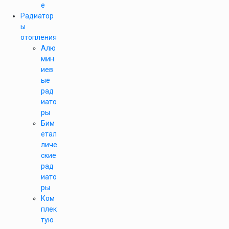
е
Радиатор
ы
отопления
Алю
мин
иев
ые
рад
иато
ры
Бим
етал
личе
ские
рад
иато
ры
Ком
плек
тую