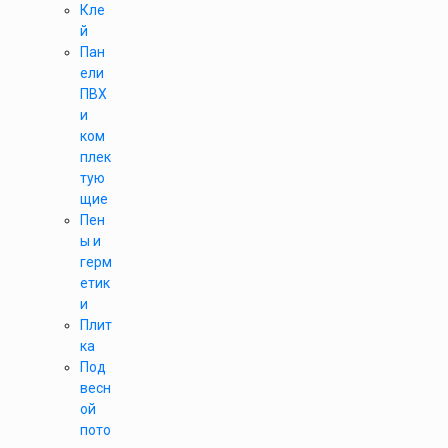
Кле
й
Пан
ели
ПВХ
и
ком
плек
тую
щие
Пен
ы и
герм
етик
и
Плит
ка
Под
весн
ой
пото