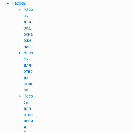
Насосы
Насо
сы
для
вод
осна
бже
ния
Насо
сы
для
отво
да
сток
ов
Насо
сы
для
отоп
лени
я