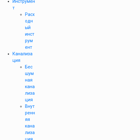
Инструмен
т
Расх
одн
ый
инст
рум
ент
Канализа
ция
Бес
шум
ная
кана
лиза
ция
Внут
ренн
яя
кана
лиза
ция