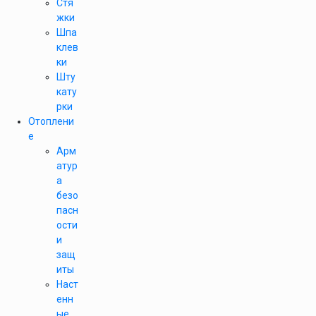
Стя
жки
Шпа
клев
ки
Шту
кату
рки
Отоплени
е
Арм
атур
а
безо
пасн
ости
и
защ
иты
Наст
енн
ые