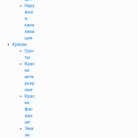
Нару
жна
я
кана
лиза
ция
Краски
Грун
ты
Крас
ки
инте
рьер
ные
Крас
ки
фас
адн
ые
Эма
ли