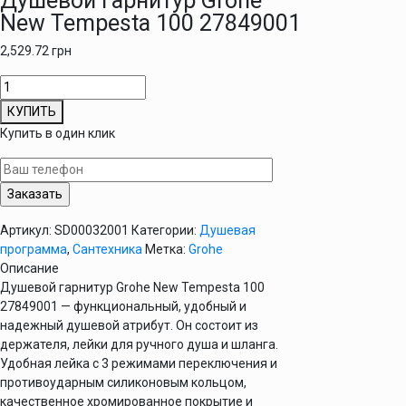
Душевой гарнитур Grohe
New Tempesta 100 27849001
2,529.72
грн
Количество
товара
КУПИТЬ
Душевой
Купить в один клик
гарнитур
Grohe
New
Tempesta
100
Артикул:
SD00032001
Категории:
Душевая
27849001
программа
,
Сантехника
Метка:
Grohe
Описание
Душевой гарнитур Grohe New Tempesta 100
27849001 — функциональный, удобный и
надежный душевой атрибут. Он состоит из
держателя, лейки для ручного душа и шланга.
Удобная лейка с 3 режимами переключения и
противоударным силиконовым кольцом,
качественное хромированное покрытие и