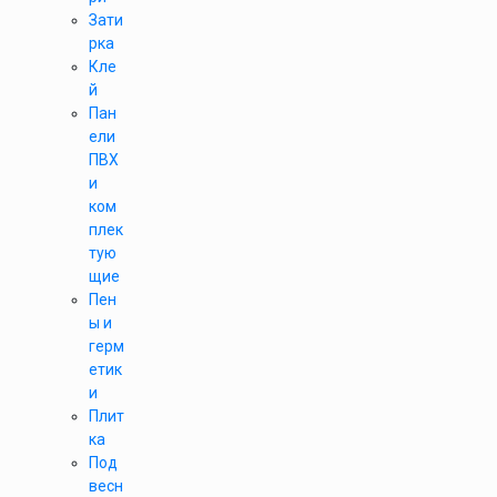
Зати
рка
Кле
й
Пан
ели
ПВХ
и
ком
плек
тую
щие
Пен
ы и
герм
етик
и
Плит
ка
Под
весн