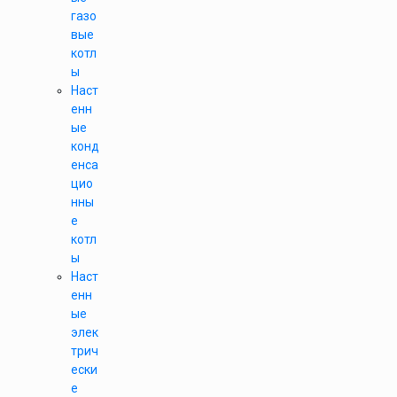
газо
вые
котл
ы
Наст
енн
ые
конд
енса
цио
нны
е
котл
ы
Наст
енн
ые
элек
трич
ески
е