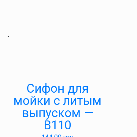
Cифон для
мойки с литым
выпуском —
В110