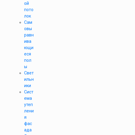
ой
пото
лок
Сам
овы
равн
ива
ющи
еся
пол
ы
Свет
ильн
ики
Сист
ема
утеп
лени
я
фас
ада