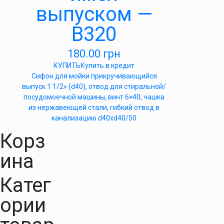
выпуском —
В320
180.00
грн
КУПИТЬ
Купить в кредит
Cифон для мойки прикручивающийся
выпуск 1 1/2» (d40), отвод для стиральной/
посудомоечной машины, винт 6×40, чашка
из нержавеющей стали, гибкий отвод в
канализацию d40xd40/50
Корз
ина
Катег
ории