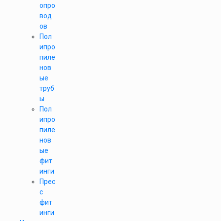
опро
вод
ов
Пол
ипро
пиле
нов
ые
труб
ы
Пол
ипро
пиле
нов
ые
фит
инги
Прес
с
фит
инги