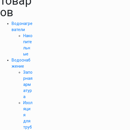
товар
ов
Водонагре
ватели
Нако
пите
льн
ые
Водоснаб
жение
Запо
рная
арм
атур
а
Изол
яци
я
для
труб