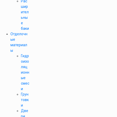
Рас
шир
ител
ьны
е
баки
Отделочн
ые
материал
ы
Гидр
оизо
ляц
ионн
ые
смес
и
Грун
товк
и
Две
ри