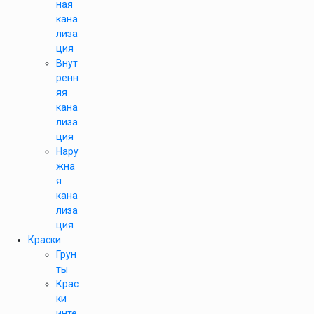
ная
кана
лиза
ция
Внут
ренн
яя
кана
лиза
ция
Нару
жна
я
кана
лиза
ция
Краски
Грун
ты
Крас
ки
инте