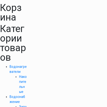
Корз
ина
Катег
ории
товар
ов
Водонагре
ватели
Нако
пите
льн
ые
Водоснаб
жение
Запо