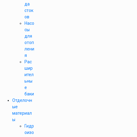
да
сток
ов
Насо
сы
для
отоп
лени
я
Рас
шир
ител
ьны
е
баки
Отделочн
ые
материал
ы
Гидр
оизо