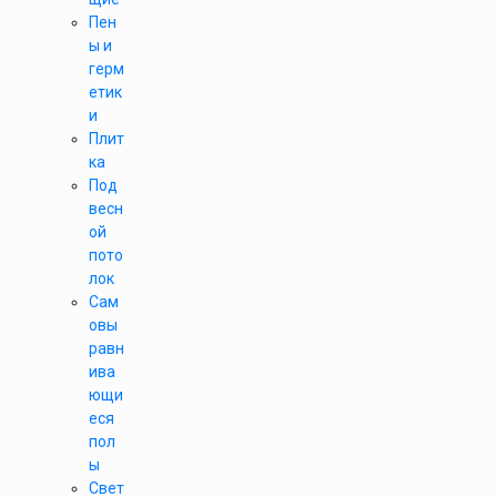
Пен
ы и
герм
етик
и
Плит
ка
Под
весн
ой
пото
лок
Сам
овы
равн
ива
ющи
еся
пол
ы
Свет