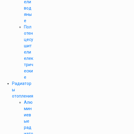
ели
вод
яны
е
Пол
отен
цесу
шит
ели
елек
трич
ески
е
Радиатор
ы
отопления
Алю
мин
иев
ые
рад
иато