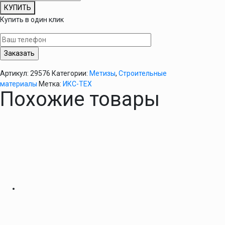
товара
КУПИТЬ
Дюбель
Купить в один клик
ударный
гриб
с
шурупом
6/80
Артикул:
29576
Категории:
Метизы
,
Строительные
материалы
Метка:
ИКС-ТЕХ
Похожие товары