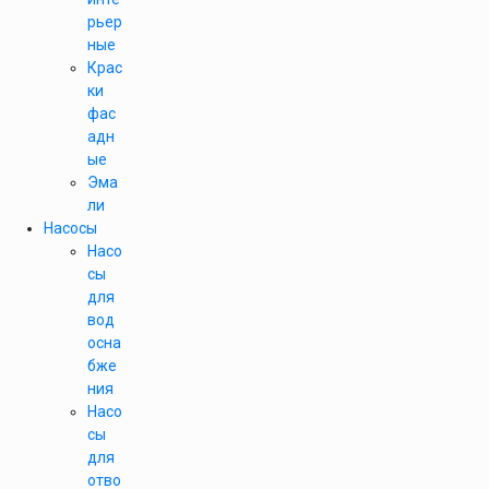
рьер
ные
Крас
ки
фас
адн
ые
Эма
ли
Насосы
Насо
сы
для
вод
осна
бже
ния
Насо
сы
для
отво