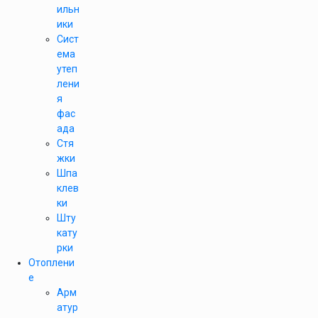
ильн
ики
Сист
ема
утеп
лени
я
фас
ада
Стя
жки
Шпа
клев
ки
Шту
кату
рки
Отоплени
е
Арм
атур