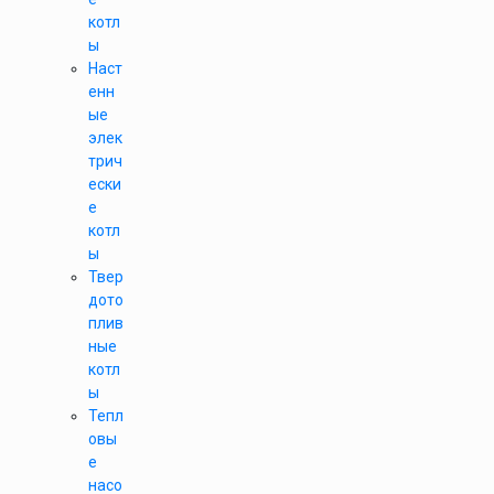
котл
ы
Наст
енн
ые
элек
трич
ески
е
котл
ы
Твер
дото
плив
ные
котл
ы
Тепл
овы
е
насо