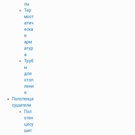
сы
Тер
мост
атич
еска
я
арм
атур
а
Труб
ы
для
отоп
лени
я
Полотенце
сушители
Пол
отен
цесу
шит