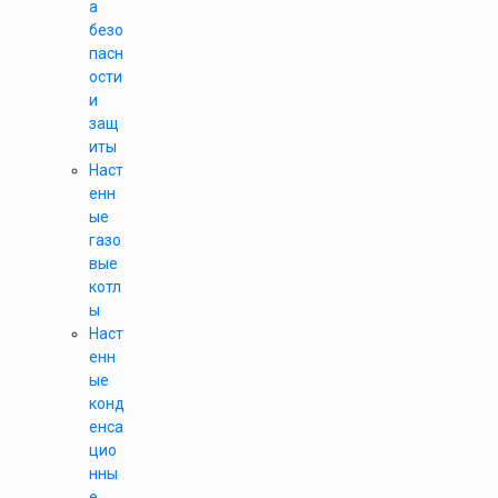
а
безо
пасн
ости
и
защ
иты
Наст
енн
ые
газо
вые
котл
ы
Наст
енн
ые
конд
енса
цио
нны
е