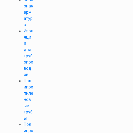
рная
арм
атур
а
Изол
яци
я
для
труб
опро
вод
ов
Пол
ипро
пиле
нов
ые
труб
ы
Пол
ипро