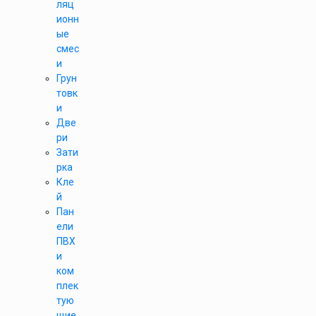
ляц
ионн
ые
смес
и
Грун
товк
и
Две
ри
Зати
рка
Кле
й
Пан
ели
ПВХ
и
ком
плек
тую
щие