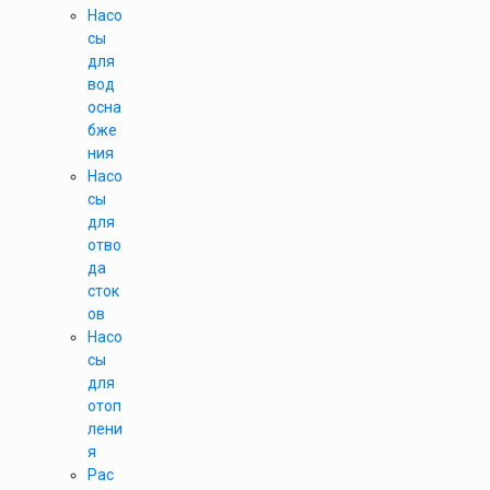
Насо
сы
для
вод
осна
бже
ния
Насо
сы
для
отво
да
сток
ов
Насо
сы
для
отоп
лени
я
Рас