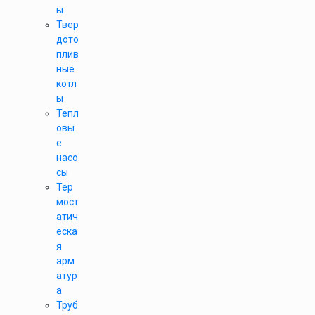
ы
Твер
дото
плив
ные
котл
ы
Тепл
овы
е
насо
сы
Тер
мост
атич
еска
я
арм
атур
а
Труб