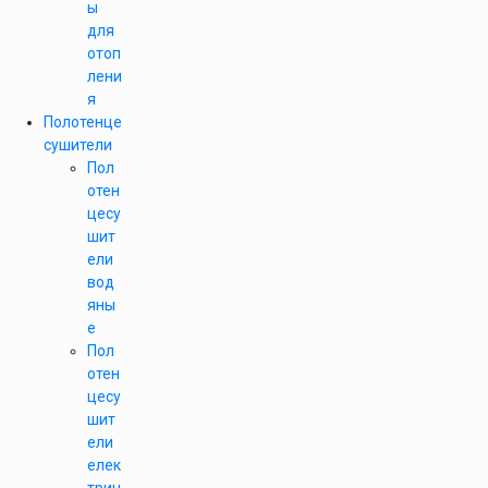
ы
для
отоп
лени
я
Полотенце
сушители
Пол
отен
цесу
шит
ели
вод
яны
е
Пол
отен
цесу
шит
ели
елек