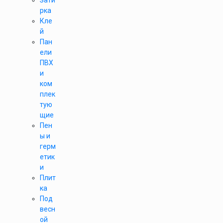
Зати
рка
Кле
й
Пан
ели
ПВХ
и
ком
плек
тую
щие
Пен
ы и
герм
етик
и
Плит
ка
Под
весн
ой