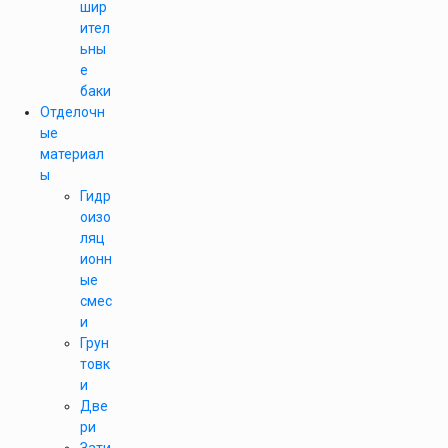
шир
ител
ьны
е
баки
Отделочн
ые
материал
ы
Гидр
оизо
ляц
ионн
ые
смес
и
Грун
товк
и
Две
ри