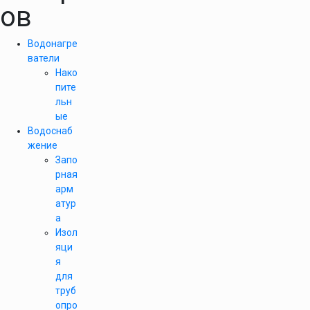
ов
Водонагре
ватели
Нако
пите
льн
ые
Водоснаб
жение
Запо
рная
арм
атур
а
Изол
яци
я
для
труб
опро