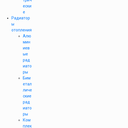
трич
ески
е
Радиатор
ы
отопления
Алю
мин
иев
ые
рад
иато
ры
Бим
етал
личе
ские
рад
иато
ры
Ком
плек