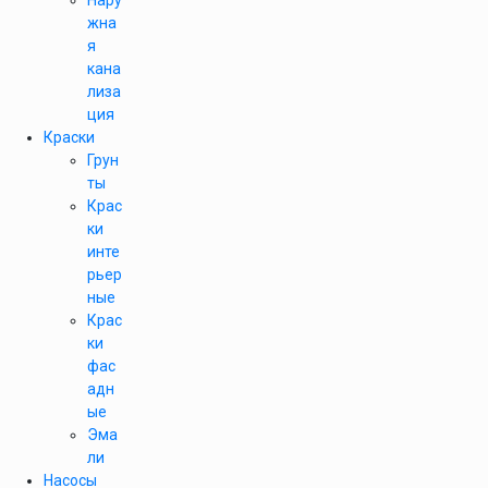
Нару
жна
я
кана
лиза
ция
Краски
Грун
ты
Крас
ки
инте
рьер
ные
Крас
ки
фас
адн
ые
Эма
ли
Насосы