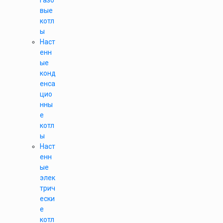
газо
вые
котл
ы
Наст
енн
ые
конд
енса
цио
нны
е
котл
ы
Наст
енн
ые
элек
трич
ески
е
котл