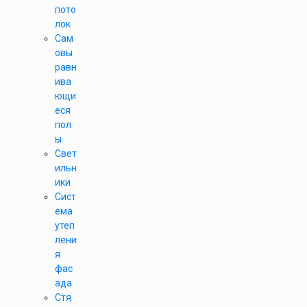
пото
лок
Сам
овы
равн
ива
ющи
еся
пол
ы
Свет
ильн
ики
Сист
ема
утеп
лени
я
фас
ада
Стя