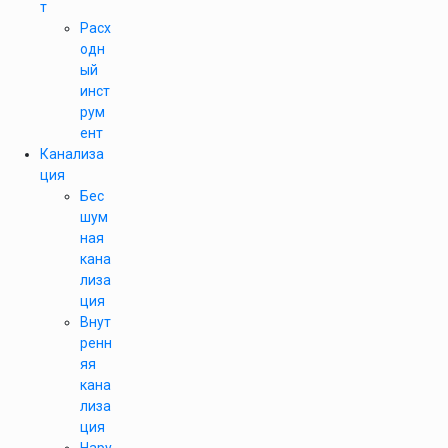
т
Расх
одн
ый
инст
рум
ент
Канализа
ция
Бес
шум
ная
кана
лиза
ция
Внут
ренн
яя
кана
лиза
ция