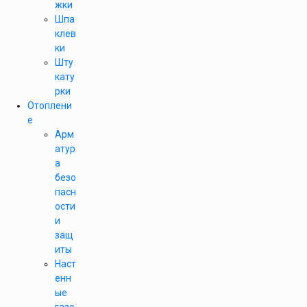
жки
Шпа
клев
ки
Шту
кату
рки
Отоплени
е
Арм
атур
а
безо
пасн
ости
и
защ
иты
Наст
енн
ые