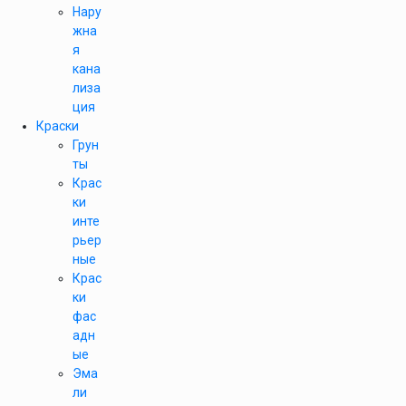
Нару
жна
я
кана
лиза
ция
Краски
Грун
ты
Крас
ки
инте
рьер
ные
Крас
ки
фас
адн
ые
Эма
ли