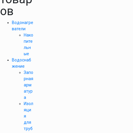
ов
Водонагре
ватели
Нако
пите
льн
ые
Водоснаб
жение
Запо
рная
арм
атур
а
Изол
яци
я
для
труб