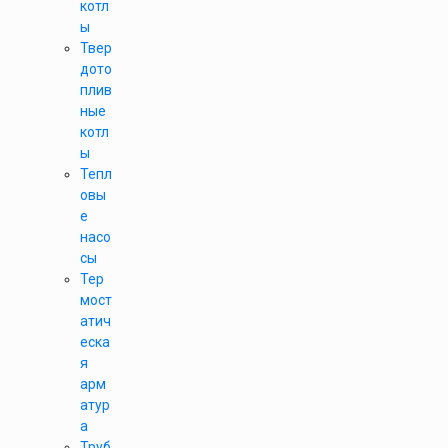
котл
ы
Твер
дото
плив
ные
котл
ы
Тепл
овы
е
насо
сы
Тер
мост
атич
еска
я
арм
атур
а
Труб