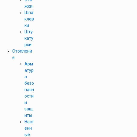
жки
Шпа
клев
ки
Шту
кату
рки
Отоплени
е
Арм
атур
а
безо
пасн
ости
и
защ
иты
Наст
енн
ые