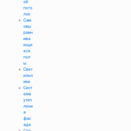
ой
пото
лок
Сам
овы
равн
ива
ющи
еся
пол
ы
Свет
ильн
ики
Сист
ема
утеп
лени
я
фас
ада
Стя