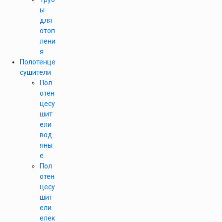
ы
для
отоп
лени
я
Полотенце
сушители
Пол
отен
цесу
шит
ели
вод
яны
е
Пол
отен
цесу
шит
ели
елек