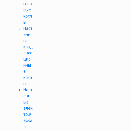
газо
вые
котл
ы
Наст
енн
ые
конд
енса
цио
нны
е
котл
ы
Наст
енн
ые
элек
трич
ески
е