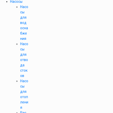
Насосы
Насо
сы
для
вод
осна
бже
ния
Насо
сы
для
отво
да
сток
ов
Насо
сы
для
отоп
лени
я
Рас