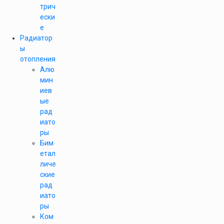
трич
ески
е
Радиатор
ы
отопления
Алю
мин
иев
ые
рад
иато
ры
Бим
етал
личе
ские
рад
иато
ры
Ком