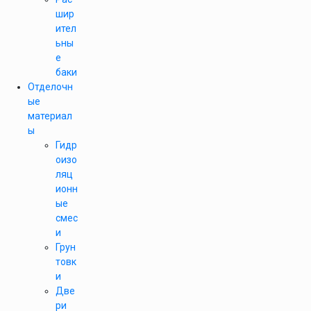
шир
ител
ьны
е
баки
Отделочн
ые
материал
ы
Гидр
оизо
ляц
ионн
ые
смес
и
Грун
товк
и
Две
ри