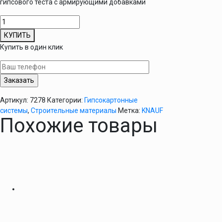
гипсового теста с армирующими добавками
Количество
товара
КУПИТЬ
Гипсокартон
Купить в один клик
влагостойкий
KNAUF
12,5х1,2х3,0
Артикул:
7278
Категории:
Гипсокартонные
системы
,
Строительные материалы
Метка:
KNAUF
Похожие товары