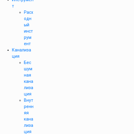
т
Расх
одн
ый
инст
рум
ент
Канализа
ция
Бес
шум
ная
кана
лиза
ция
Внут
ренн
яя
кана
лиза
ция