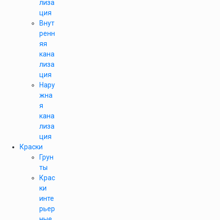
лиза
ция
Внут
ренн
яя
кана
лиза
ция
Нару
жна
я
кана
лиза
ция
Краски
Грун
ты
Крас
ки
инте
рьер
ные