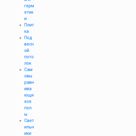
герм
етик
и
Плит
ка
Под
весн
ой
пото
лок
Сам
овы
равн
ива
ющи
еся
пол
ы
Свет
ильн
ики