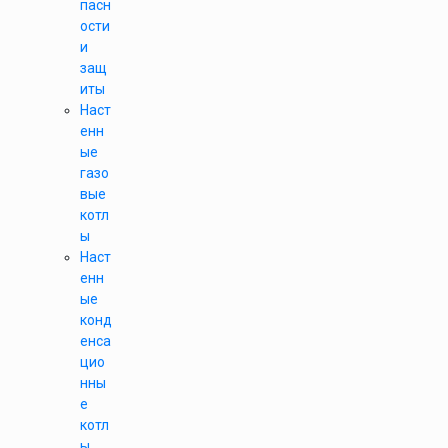
пасн
ости
и
защ
иты
Наст
енн
ые
газо
вые
котл
ы
Наст
енн
ые
конд
енса
цио
нны
е
котл
ы