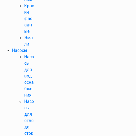
Крас
ки
фас
адн
ые
Эма
ли
Насосы
Насо
сы
для
вод
осна
бже
ния
Насо
сы
для
отво
да
сток