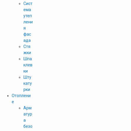
Сист
ема
утеп
лени
я
фас
ада
Стя
жки
Шпа
клев
ки
Шту
кату
рки
Отоплени
е
Арм
атур
а
безо