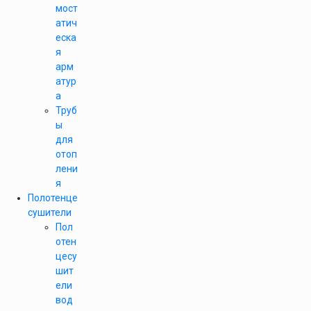
мост
атич
еска
я
арм
атур
а
Труб
ы
для
отоп
лени
я
Полотенце
сушители
Пол
отен
цесу
шит
ели
вод