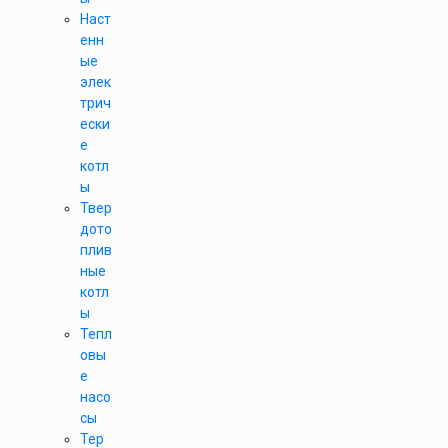
Наст
енн
ые
элек
трич
ески
е
котл
ы
Твер
дото
плив
ные
котл
ы
Тепл
овы
е
насо
сы
Тер