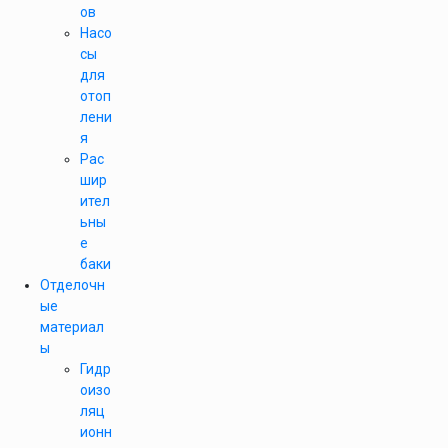
ов
Насо
сы
для
отоп
лени
я
Рас
шир
ител
ьны
е
баки
Отделочн
ые
материал
ы
Гидр
оизо
ляц
ионн