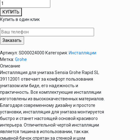
Количество
товара
КУПИТЬ
Инсталляция
Купить в один клик
для
унитаза
Grohe
Rapid
SL
Артикул:
SD00024000
Категория:
Инсталляции
Sensia
Метка:
Grohe
39112001
Описание
Инсталляция для унитаза Sensia Grohe Rapid SL
39112001 отвечает за комфорт пользования
унитазом или биде, его надежность и
практичность. Все комплектующие инсталляции
изготовлены из высококачественных материалов.
Благодаря современному дизайну и простоте
установки, инсталляция для унитаза монтируется
быстро и станет настоящей основой красивого
интерьера. Отличительной чертой инсталляции
является тишина в использовании, так как
смывной бачок спрятан за стенкой и шум