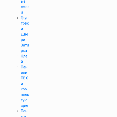
ые
смес
и
Грун
товк
и
Две
ри
Зати
рка
Кле
й
Пан
ели
ПВХ
и
ком
плек
тую
щие
Пен
ы и