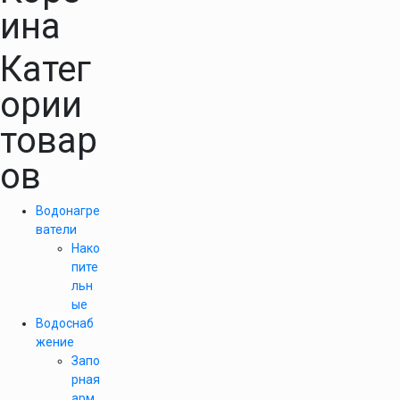
ина
Катег
ории
товар
ов
Водонагре
ватели
Нако
пите
льн
ые
Водоснаб
жение
Запо
рная
арм