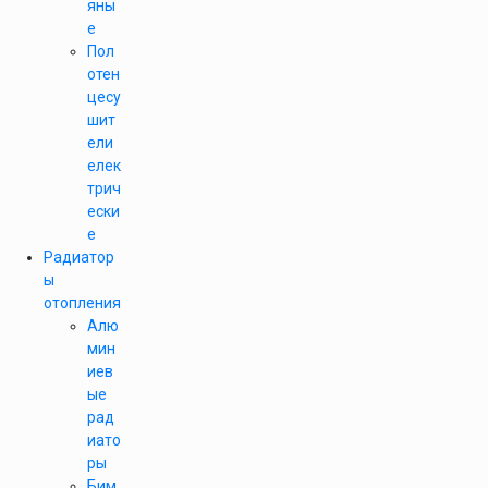
яны
е
Пол
отен
цесу
шит
ели
елек
трич
ески
е
Радиатор
ы
отопления
Алю
мин
иев
ые
рад
иато
ры
Бим