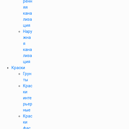
ренн
яя
кана
лиза
ция
Нару
жна
я
кана
лиза
ция
Краски
Грун
ты
Крас
ки
инте
рьер
ные
Крас
ки
фас