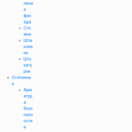
лени
я
фас
ада
Стя
жки
Шпа
клев
ки
Шту
кату
рки
Отоплени
е
Арм
атур
а
безо
пасн
ости
и