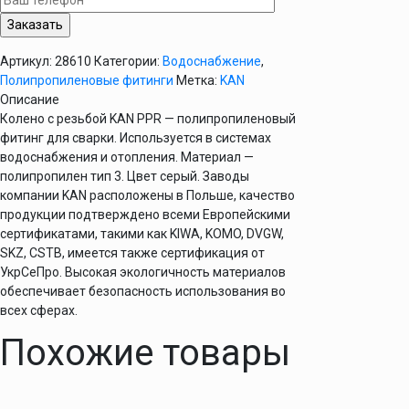
МРН
20х1/2"
KAN
Артикул:
28610
Категории:
Водоснабжение
,
PPR
Полипропиленовые фитинги
Метка:
KAN
Описание
Колено с резьбой KAN PPR — полипропиленовый
фитинг для сварки. Используется в системах
водоснабжения и отопления. Материал —
полипропилен тип 3. Цвет серый. Заводы
компании KAN расположены в Польше, качество
продукции подтверждено всеми Европейскими
сертификатами, такими как KIWA, KOMO, DVGW,
SKZ, CSTB, имеется также сертификация от
УкрСеПро. Высокая экологичность материалов
обеспечивает безопасность использования во
всех сферах.
Похожие товары