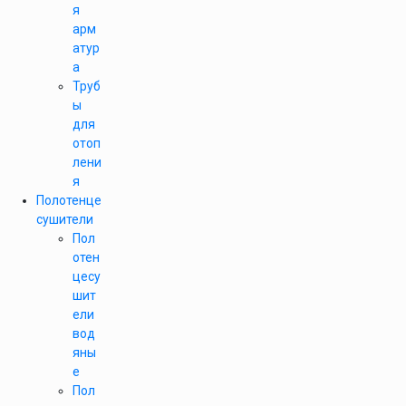
я
арм
атур
а
Труб
ы
для
отоп
лени
я
Полотенце
сушители
Пол
отен
цесу
шит
ели
вод
яны
е
Пол