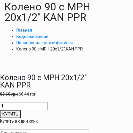
Колено 90 с МРН
20х1/2″ KAN PPR
Главная
Водоснабжение
Полипропиленовые фитинги
Колено 90 с МРН 20х1/2″ KAN PPR
Колено 90 с МРН 20х1/2″
KAN PPR
88.60
грн
66.44
грн
Количество
товара
КУПИТЬ
Колено
Купить в один клик
90
с