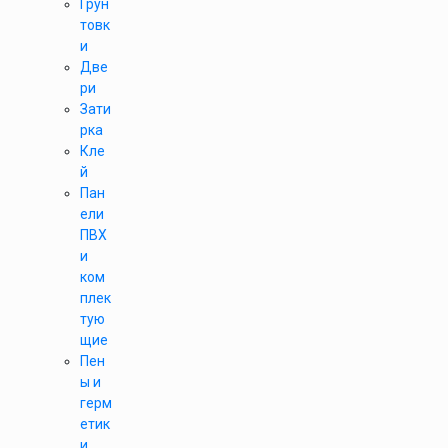
Грун
товк
и
Две
ри
Зати
рка
Кле
й
Пан
ели
ПВХ
и
ком
плек
тую
щие
Пен
ы и
герм
етик
и