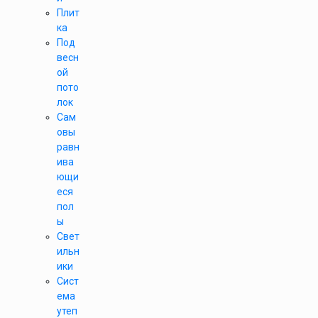
Плит
ка
Под
весн
ой
пото
лок
Сам
овы
равн
ива
ющи
еся
пол
ы
Свет
ильн
ики
Сист
ема
утеп