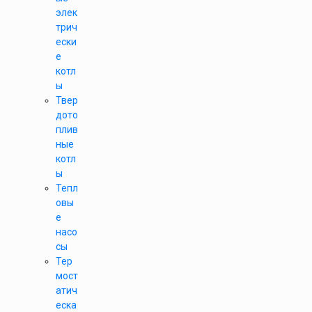
элек
трич
ески
е
котл
ы
Твер
дото
плив
ные
котл
ы
Тепл
овы
е
насо
сы
Тер
мост
атич
еска