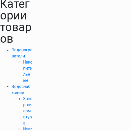
Катег
ории
товар
ов
Водонагре
ватели
Нако
пите
льн
ые
Водоснаб
жение
Запо
рная
арм
атур
а
Изол