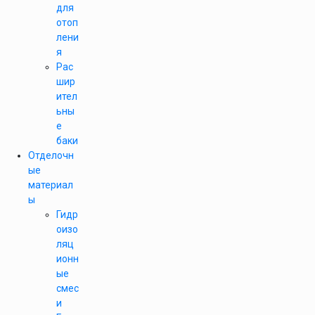
для
отоп
лени
я
Рас
шир
ител
ьны
е
баки
Отделочн
ые
материал
ы
Гидр
оизо
ляц
ионн
ые
смес
и