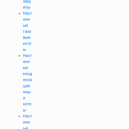
защ
иты
Наст
енн
ые
газо
вые
котл
ы
Наст
енн
ые
конд
енса
цио
нны
е
котл
ы
Наст
енн
ые