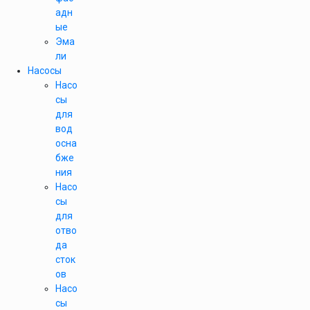
адн
ые
Эма
ли
Насосы
Насо
сы
для
вод
осна
бже
ния
Насо
сы
для
отво
да
сток
ов
Насо
сы