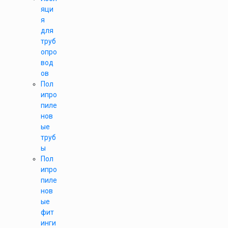
яци
я
для
труб
опро
вод
ов
Пол
ипро
пиле
нов
ые
труб
ы
Пол
ипро
пиле
нов
ые
фит
инги