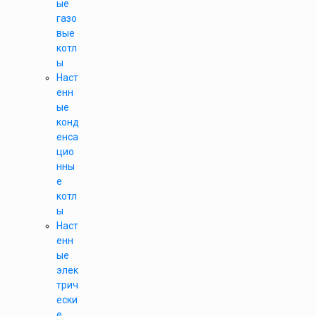
ые
газо
вые
котл
ы
Наст
енн
ые
конд
енса
цио
нны
е
котл
ы
Наст
енн
ые
элек
трич
ески
е