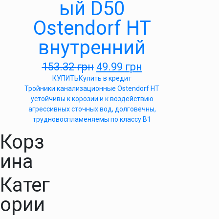
ый D50
Ostendorf HT
внутренний
153.32
грн
49.99
грн
КУПИТЬ
Купить в кредит
Тройники канализационные Ostendorf HT
устойчивы к корозии и к воздействию
агрессивных сточных вод, долговечны,
трудновоспламеняемы по классу B1
Корз
ина
Катег
ории