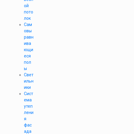
ой
пото
лок
Сам
овы
равн
ива
ющи
еся
пол
ы
Свет
ильн
ики
Сист
ема
утеп
лени
я
фас
ада