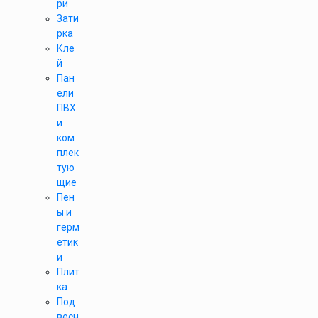
ри
Зати
рка
Кле
й
Пан
ели
ПВХ
и
ком
плек
тую
щие
Пен
ы и
герм
етик
и
Плит
ка
Под
весн