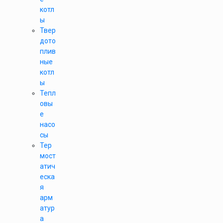
котл
ы
Твер
дото
плив
ные
котл
ы
Тепл
овы
е
насо
сы
Тер
мост
атич
еска
я
арм
атур
а