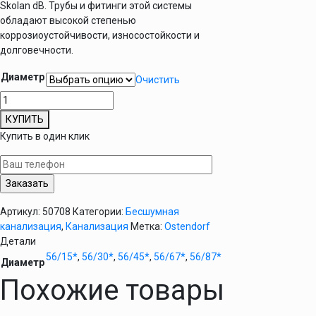
Skolan dB. Трубы и фитинги этой системы
обладают высокой степенью
коррозиоустойчивости, износостойкости и
долговечности.
Диаметр
Очистить
Количество
товара
КУПИТЬ
Колено
Купить в один клик
D58
бесшумное
канализационное
Ostendorf
Skolan
Артикул:
50708
Категории:
Бесшумная
dB
канализация
,
Канализация
Метка:
Ostendorf
Детали
56/15*
,
56/30*
,
56/45*
,
56/67*
,
56/87*
Диаметр
Похожие товары