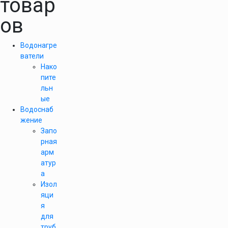
товар
ов
Водонагре
ватели
Нако
пите
льн
ые
Водоснаб
жение
Запо
рная
арм
атур
а
Изол
яци
я
для
труб