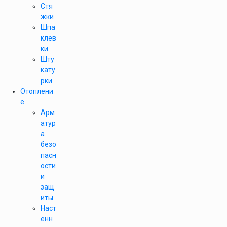
Стя
жки
Шпа
клев
ки
Шту
кату
рки
Отоплени
е
Арм
атур
а
безо
пасн
ости
и
защ
иты
Наст
енн