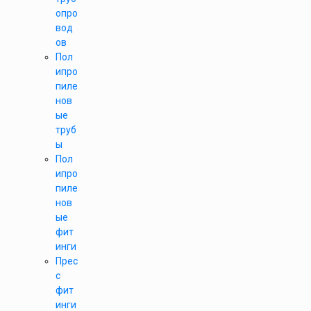
опро
вод
ов
Пол
ипро
пиле
нов
ые
труб
ы
Пол
ипро
пиле
нов
ые
фит
инги
Прес
с
фит
инги