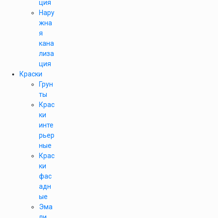
ция
Нару
жна
я
кана
лиза
ция
Краски
Грун
ты
Крас
ки
инте
рьер
ные
Крас
ки
фас
адн
ые
Эма
ли