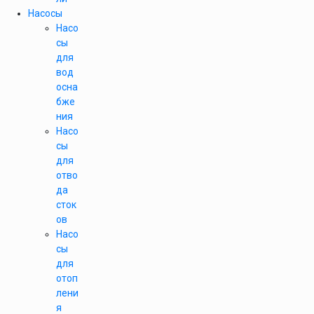
Насосы
Насо
сы
для
вод
осна
бже
ния
Насо
сы
для
отво
да
сток
ов
Насо
сы
для
отоп
лени
я