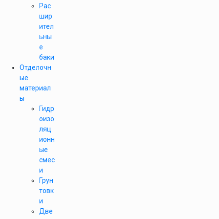
Рас
шир
ител
ьны
е
баки
Отделочн
ые
материал
ы
Гидр
оизо
ляц
ионн
ые
смес
и
Грун
товк
и
Две