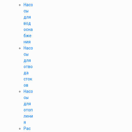
Насо
сы
для
вод
осна
бже
ния
Насо
сы
для
отво
да
сток
ов
Насо
сы
для
отоп
лени
я
Рас