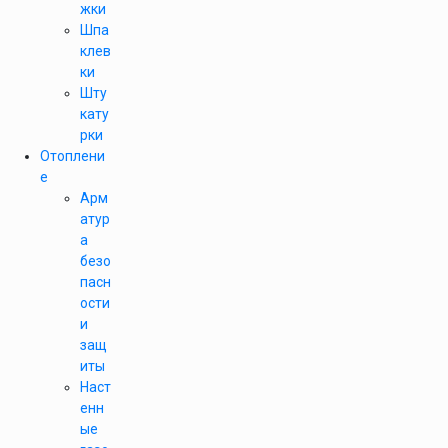
жки
Шпа
клев
ки
Шту
кату
рки
Отоплени
е
Арм
атур
а
безо
пасн
ости
и
защ
иты
Наст
енн
ые