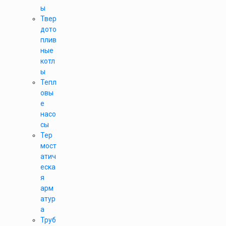
ы
Твер
дото
плив
ные
котл
ы
Тепл
овы
е
насо
сы
Тер
мост
атич
еска
я
арм
атур
а
Труб