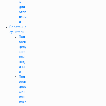
ы
для
отоп
лени
я
Полотенце
сушители
Пол
отен
цесу
шит
ели
вод
яны
е
Пол
отен
цесу
шит
ели
елек