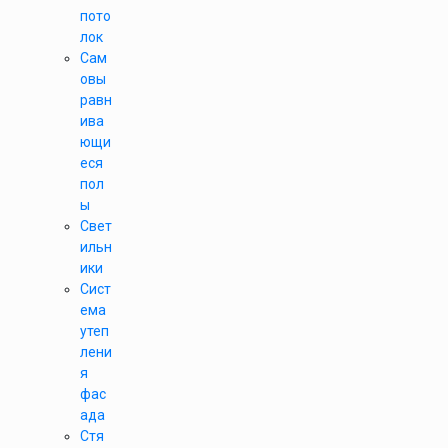
пото
лок
Сам
овы
равн
ива
ющи
еся
пол
ы
Свет
ильн
ики
Сист
ема
утеп
лени
я
фас
ада
Стя