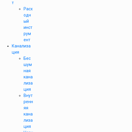
т
Расх
одн
ый
инст
рум
ент
Канализа
ция
Бес
шум
ная
кана
лиза
ция
Внут
ренн
яя
кана
лиза
ция