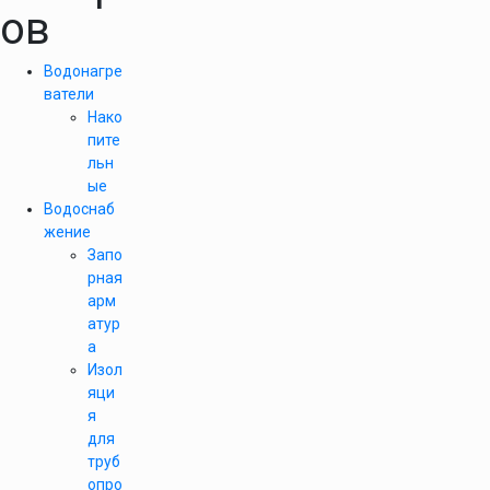
ов
Водонагре
ватели
Нако
пите
льн
ые
Водоснаб
жение
Запо
рная
арм
атур
а
Изол
яци
я
для
труб
опро