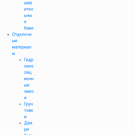
шир
ител
ьны
е
баки
Отделочн
ые
материал
ы
Гидр
оизо
ляц
ионн
ые
смес
и
Грун
товк
и
Две
ри