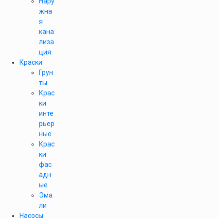
Нару
жна
я
кана
лиза
ция
Краски
Грун
ты
Крас
ки
инте
рьер
ные
Крас
ки
фас
адн
ые
Эма
ли
Насосы