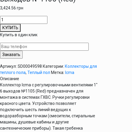
3,424.56
грн
Количество
товара
КУПИТЬ
Коллектор Icma с регулировочными вентилями 1"
Купить в один клик
6
выходов
№1105
(Red)
Артикул:
SD00049598
Категории:
Коллекторы для
теплого пола
,
Теплый пол
Метка:
Icma
Описание
Коллектор Icma с регулировочными вентилями 1″
6 выходов №1105 (Red) предназначен для
монтажа в системах ГХВС. Ручки регулировки
красного цвета. Устройство позволяет
подключить шесть линий ведущих к
водоразборным точкам (смесители, стиральные
машины, душевые кабины и другие
сантехнические приборы). Такая гребенка