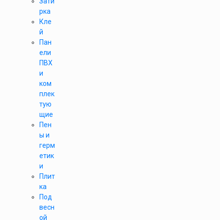
Зати
рка
Кле
й
Пан
ели
ПВХ
и
ком
плек
тую
щие
Пен
ы и
герм
етик
и
Плит
ка
Под
весн
ой