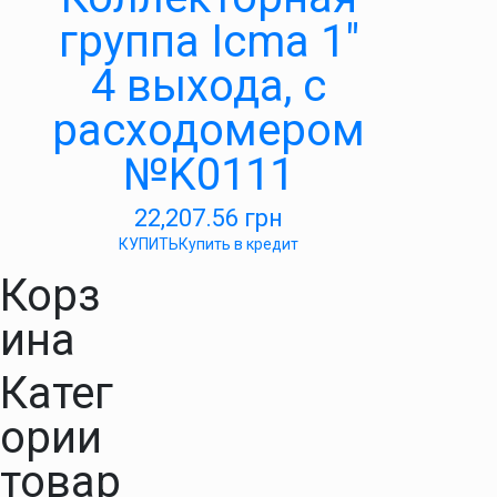
группа Icma 1″
4 выхода, с
расходомером
№K0111
22,207.56
грн
КУПИТЬ
Купить в кредит
Корз
ина
Катег
ории
товар