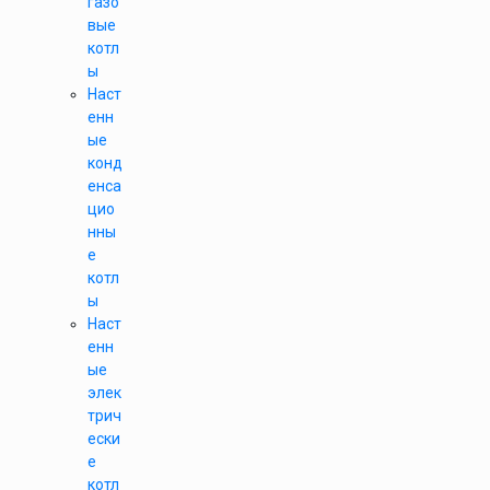
газо
вые
котл
ы
Наст
енн
ые
конд
енса
цио
нны
е
котл
ы
Наст
енн
ые
элек
трич
ески
е
котл