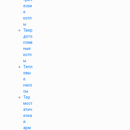
ески
е
котл
ы
Твер
дото
плив
ные
котл
ы
Тепл
овы
е
насо
сы
Тер
мост
атич
еска
я
арм