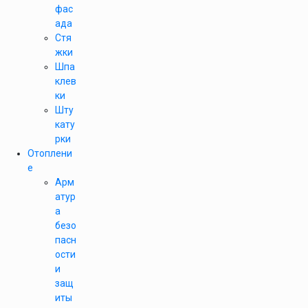
фас
ада
Стя
жки
Шпа
клев
ки
Шту
кату
рки
Отоплени
е
Арм
атур
а
безо
пасн
ости
и
защ
иты