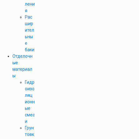
лени
я
Рас
шир
ител
ьны
е
баки
Отделочн
ые
материал
ы
Гидр
оизо
ляц
ионн
ые
смес
и
Грун
товк