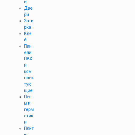
и
Две
ри
Зати
рка
Кле
й
Пан
ели
ПВХ
и
ком
плек
тую
щие
Пен
ы и
герм
етик
и
Плит
ка