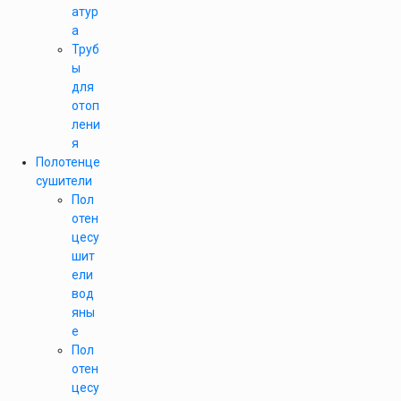
атур
а
Труб
ы
для
отоп
лени
я
Полотенце
сушители
Пол
отен
цесу
шит
ели
вод
яны
е
Пол
отен
цесу