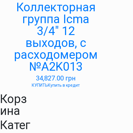
Коллекторная
группа Icma
3/4″ 12
выходов, с
расходомером
№A2K013
34,827.00
грн
КУПИТЬ
Купить в кредит
Корз
ина
Катег