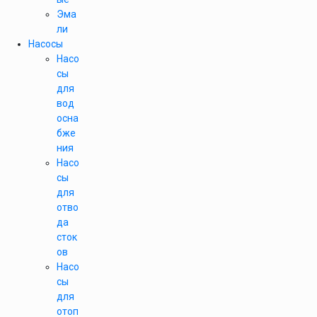
Эма
ли
Насосы
Насо
сы
для
вод
осна
бже
ния
Насо
сы
для
отво
да
сток
ов
Насо
сы
для
отоп