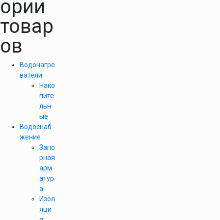
ории
товар
ов
Водонагре
ватели
Нако
пите
льн
ые
Водоснаб
жение
Запо
рная
арм
атур
а
Изол
яци
я