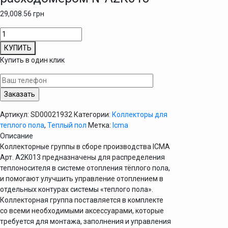
29,008.56
грн
Количество
товара
КУПИТЬ
Коллекторная
Купить в один клик
группа
Icma
3/4"
9
выходов,
Артикул:
SD00021932
Категории:
Коллекторы для
с
теплого пола
,
Теплый пол
Метка:
Icma
расходомером
Описание
№A2K013
Коллекторные группы в сборе производства ICMA
Арт. A2K013 предназначены для распределения
теплоносителя в системе отопления тёплого пола,
и помогают улучшить управление отоплением в
отдельных контурах системы «теплого пола».
Коллекторная группа поставляется в комплекте
со всеми необходимыми аксессуарами, которые
требуется для монтажа, заполнения и управления