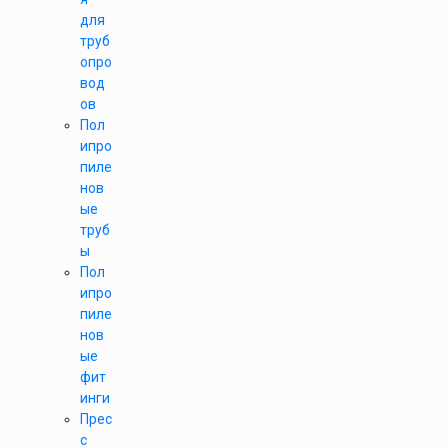
для
труб
опро
вод
ов
Пол
ипро
пиле
нов
ые
труб
ы
Пол
ипро
пиле
нов
ые
фит
инги
Прес
с