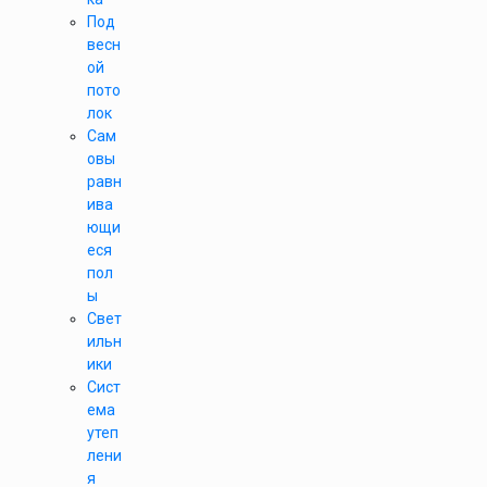
Под
весн
ой
пото
лок
Сам
овы
равн
ива
ющи
еся
пол
ы
Свет
ильн
ики
Сист
ема
утеп
лени
я