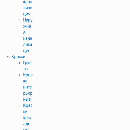
кана
лиза
ция
Нару
жна
я
кана
лиза
ция
Краски
Грун
ты
Крас
ки
инте
рьер
ные
Крас
ки
фас
адн
ые