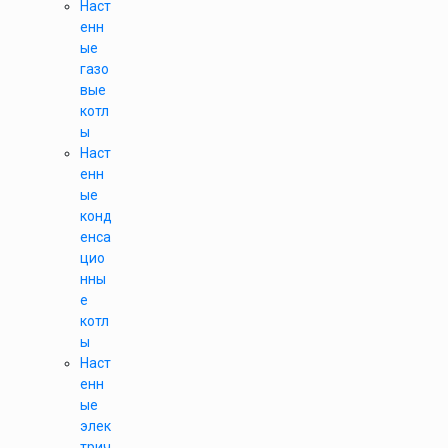
Наст
енн
ые
газо
вые
котл
ы
Наст
енн
ые
конд
енса
цио
нны
е
котл
ы
Наст
енн
ые
элек
трич