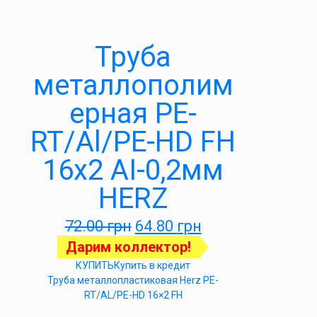
Труба
металлополим
ерная PE-
RT/Al/PE-HD FH
16х2 АІ-0,2мм
HERZ
72.00
грн
64.80
грн
Дарим коллектор!
КУПИТЬ
Купить в кредит
Труба металлопластиковая Herz PE-
RT/AL/PE-HD 16×2 FH