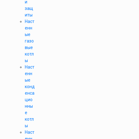
и
защ
иты
Наст
енн
ые
газо
вые
котл
ы
Наст
енн
ые
конд
енса
цио
нны
е
котл
ы
Наст
енн