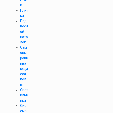
и
Плит
ка
Под
весн
ой
пото
лок
Сам
овы
равн
ива
ющи
еся
пол
ы
Свет
ильн
ики
Сист
ема