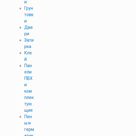
и
Грун
товк
и
Две
ри
Зати
рка
Кле
й
Пан
ели
ПВХ
и
ком
плек
тую
щие
Пен
ы и
герм
етик