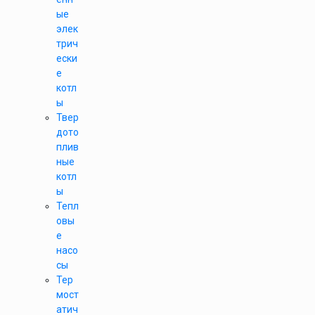
ые
элек
трич
ески
е
котл
ы
Твер
дото
плив
ные
котл
ы
Тепл
овы
е
насо
сы
Тер
мост
атич