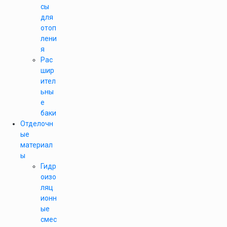
сы
для
отоп
лени
я
Рас
шир
ител
ьны
е
баки
Отделочн
ые
материал
ы
Гидр
оизо
ляц
ионн
ые
смес