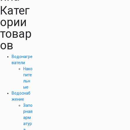
Катег
ории
товар
ов
Водонагре
ватели
Нако
пите
льн
ые
Водоснаб
жение
Запо
рная
арм
атур
а