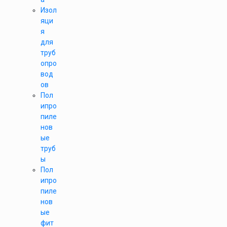
Изол
яци
я
для
труб
опро
вод
ов
Пол
ипро
пиле
нов
ые
труб
ы
Пол
ипро
пиле
нов
ые
фит