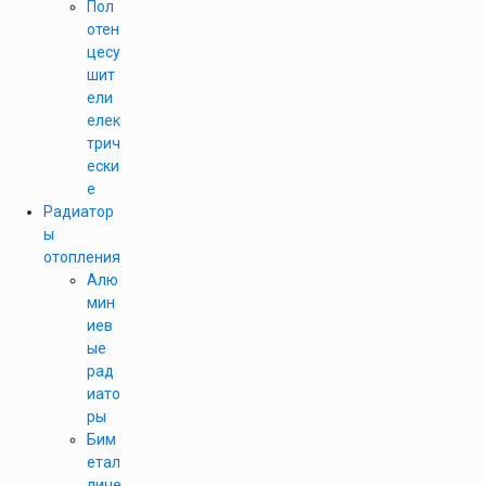
Пол
отен
цесу
шит
ели
елек
трич
ески
е
Радиатор
ы
отопления
Алю
мин
иев
ые
рад
иато
ры
Бим
етал
личе