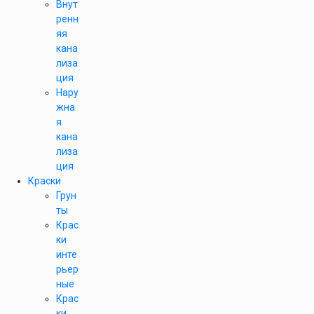
Внут
ренн
яя
кана
лиза
ция
Нару
жна
я
кана
лиза
ция
Краски
Грун
ты
Крас
ки
инте
рьер
ные
Крас
ки