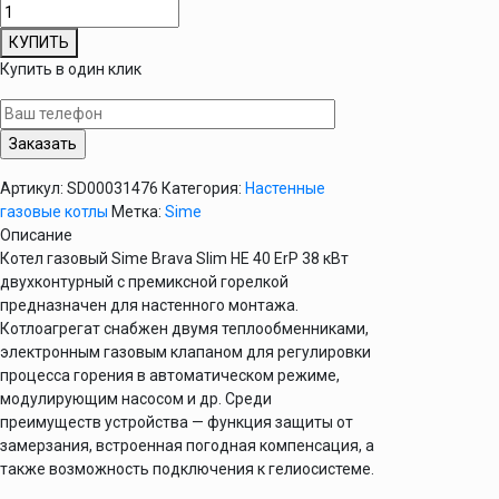
Количество
товара
КУПИТЬ
Котел
Купить в один клик
газовый
Sime
Brava
Slim
HE
Артикул:
SD00031476
Категория:
Настенные
40
газовые котлы
Метка:
Sime
ErP
Описание
38
Котел газовый Sime Brava Slim HE 40 ErP 38 кВт
кВт
двухконтурный с премиксной горелкой
двухконтурный
предназначен для настенного монтажа.
Котлоагрегат снабжен двумя теплообменниками,
электронным газовым клапаном для регулировки
процесса горения в автоматическом режиме,
модулирующим насосом и др. Среди
преимуществ устройства — функция защиты от
замерзания, встроенная погодная компенсация, а
также возможность подключения к гелиосистеме.