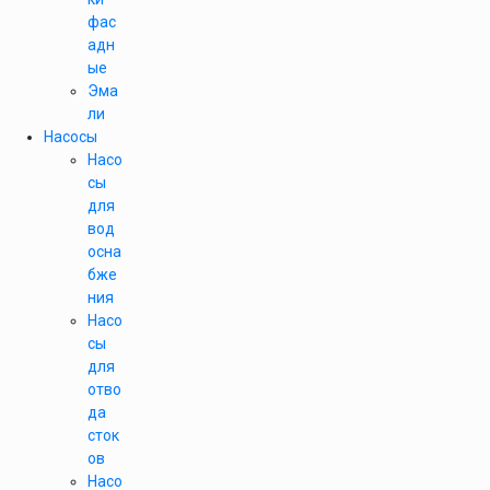
фас
адн
ые
Эма
ли
Насосы
Насо
сы
для
вод
осна
бже
ния
Насо
сы
для
отво
да
сток
ов
Насо