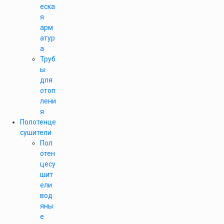
еска
я
арм
атур
а
Труб
ы
для
отоп
лени
я
Полотенце
сушители
Пол
отен
цесу
шит
ели
вод
яны
е