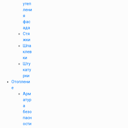
утеп
лени
я
фас
ада
Стя
жки
Шпа
клев
ки
Шту
кату
рки
Отоплени
е
Арм
атур
а
безо
пасн
ости