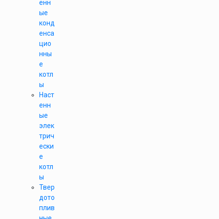
енн
ые
конд
енса
цио
нны
е
котл
ы
Наст
енн
ые
элек
трич
ески
е
котл
ы
Твер
дото
плив
ные