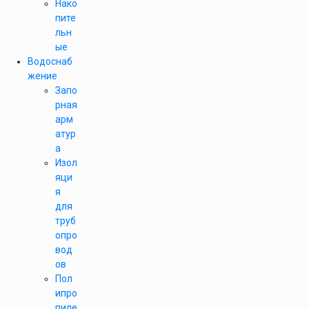
Нако
пите
льн
ые
Водоснаб
жение
Запо
рная
арм
атур
а
Изол
яци
я
для
труб
опро
вод
ов
Пол
ипро
пиле