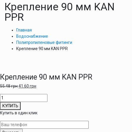
Крепление 90 мм KAN
PPR
Главная
Водоснабжение
Полипропиленовые фитинги
Крепление 90 мм KAN PPR
Крепление 90 мм KAN PPR
55.48
грн
41.60
грн
Количество
товара
КУПИТЬ
Крепление
Купить в один клик
90
мм
KAN