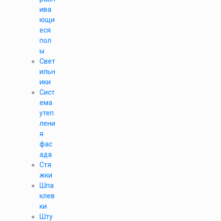
ива
ющи
еся
пол
ы
Свет
ильн
ики
Сист
ема
утеп
лени
я
фас
ада
Стя
жки
Шпа
клев
ки
Шту