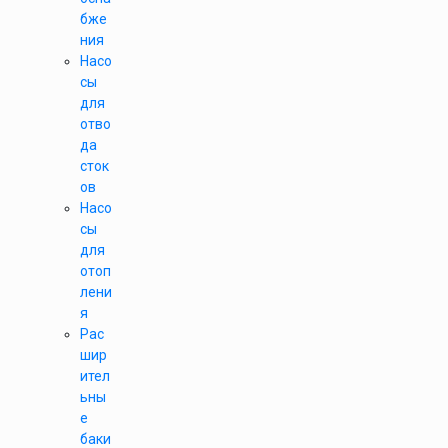
бже
ния
Насо
сы
для
отво
да
сток
ов
Насо
сы
для
отоп
лени
я
Рас
шир
ител
ьны
е
баки