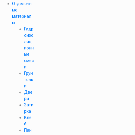
Отделочн
ые
материал
ы
Гидр
оизо
ляц
ионн
ые
смес
и
Грун
товк
и
Две
ри
Зати
рка
Кле
й
Пан