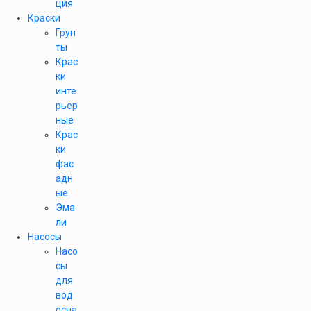
ция
Краски
Грун
ты
Крас
ки
инте
рьер
ные
Крас
ки
фас
адн
ые
Эма
ли
Насосы
Насо
сы
для
вод
осна