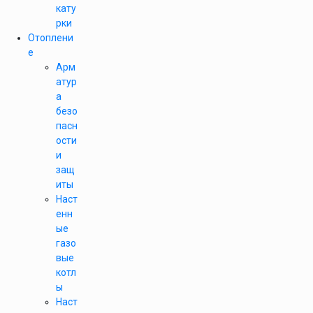
кату
рки
Отоплени
е
Арм
атур
а
безо
пасн
ости
и
защ
иты
Наст
енн
ые
газо
вые
котл
ы
Наст