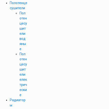
Полотенце
сушители
Пол
отен
цесу
шит
ели
вод
яны
е
Пол
отен
цесу
шит
ели
елек
трич
ески
е
Радиатор
ы