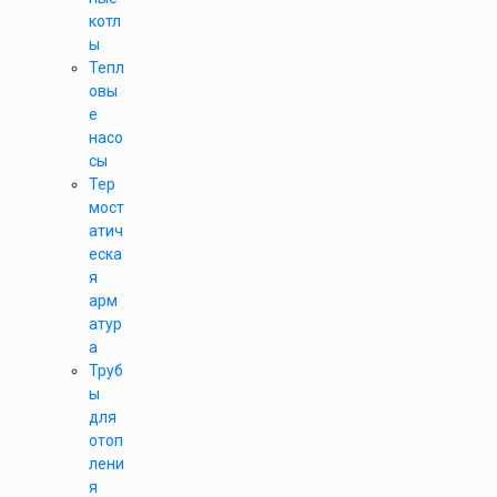
котл
ы
Тепл
овы
е
насо
сы
Тер
мост
атич
еска
я
арм
атур
а
Труб
ы
для
отоп
лени
я