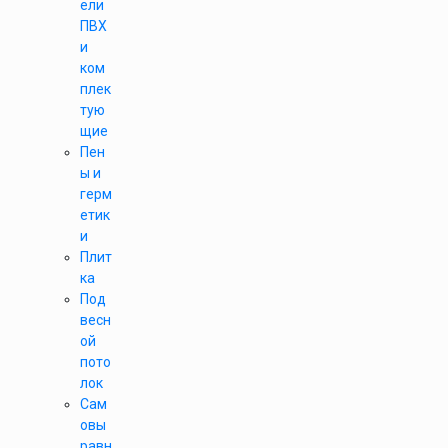
ели
ПВХ
и
ком
плек
тую
щие
Пен
ы и
герм
етик
и
Плит
ка
Под
весн
ой
пото
лок
Сам
овы
равн