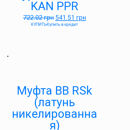
KAN PPR
722.02
грн
541.51
грн
КУПИТЬ
Купить в кредит
Муфта ВВ RSk
(латунь
никелированна
я)