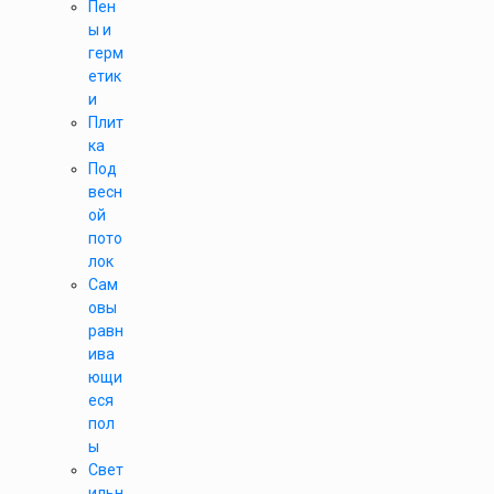
Пен
ы и
герм
етик
и
Плит
ка
Под
весн
ой
пото
лок
Сам
овы
равн
ива
ющи
еся
пол
ы
Свет
ильн