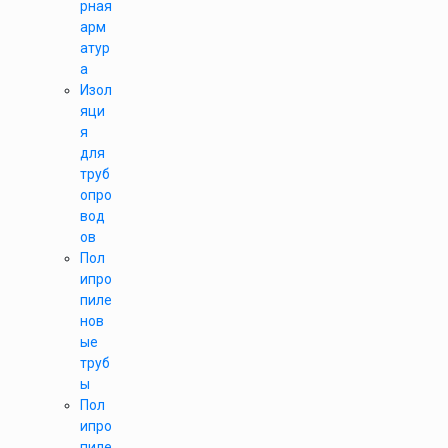
рная
арм
атур
а
Изол
яци
я
для
труб
опро
вод
ов
Пол
ипро
пиле
нов
ые
труб
ы
Пол
ипро
пиле