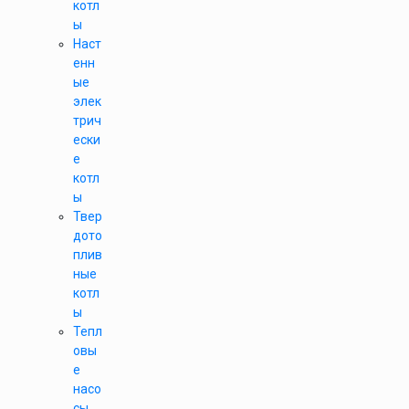
котл
ы
Наст
енн
ые
элек
трич
ески
е
котл
ы
Твер
дото
плив
ные
котл
ы
Тепл
овы
е
насо
сы