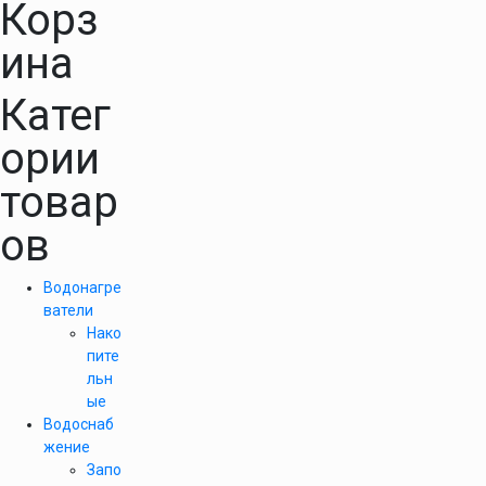
Корз
ина
Катег
ории
товар
ов
Водонагре
ватели
Нако
пите
льн
ые
Водоснаб
жение
Запо