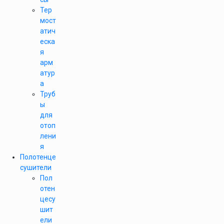
Тер
мост
атич
еска
я
арм
атур
а
Труб
ы
для
отоп
лени
я
Полотенце
сушители
Пол
отен
цесу
шит
ели