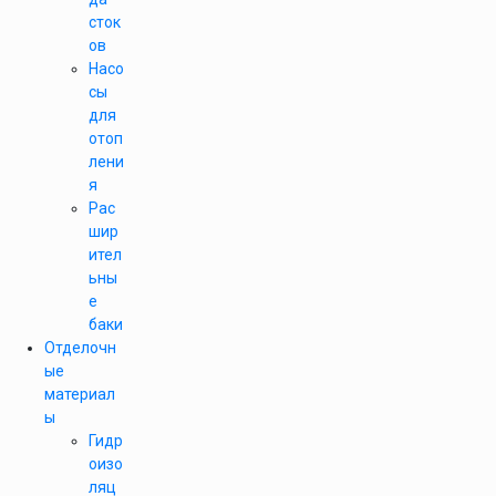
сток
ов
Насо
сы
для
отоп
лени
я
Рас
шир
ител
ьны
е
баки
Отделочн
ые
материал
ы
Гидр
оизо
ляц