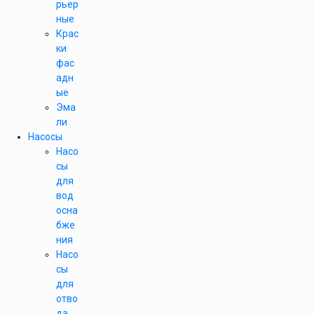
рьер
ные
Крас
ки
фас
адн
ые
Эма
ли
Насосы
Насо
сы
для
вод
осна
бже
ния
Насо
сы
для
отво
да