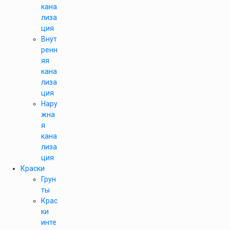
кана
лиза
ция
Внут
ренн
яя
кана
лиза
ция
Нару
жна
я
кана
лиза
ция
Краски
Грун
ты
Крас
ки
инте