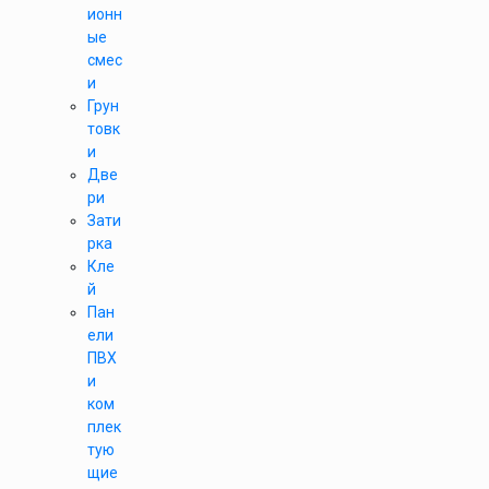
ионн
ые
смес
и
Грун
товк
и
Две
ри
Зати
рка
Кле
й
Пан
ели
ПВХ
и
ком
плек
тую
щие