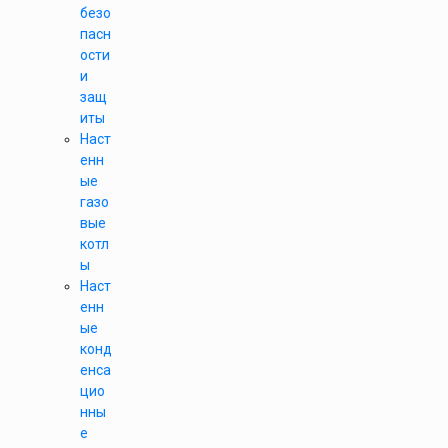
безо
пасн
ости
и
защ
иты
Наст
енн
ые
газо
вые
котл
ы
Наст
енн
ые
конд
енса
цио
нны
е