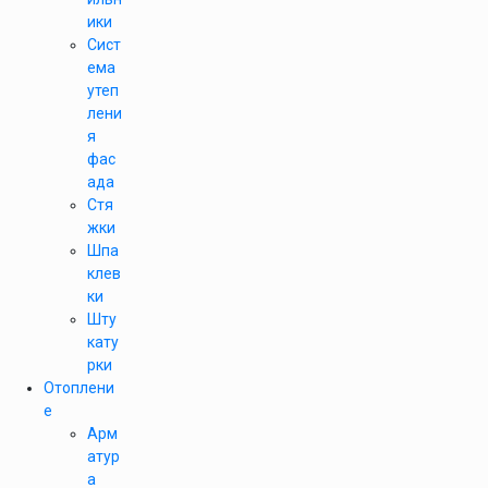
ики
Сист
ема
утеп
лени
я
фас
ада
Стя
жки
Шпа
клев
ки
Шту
кату
рки
Отоплени
е
Арм
атур
а