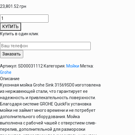
23,801.52
грн
Количество
товара
КУПИТЬ
Кухонная
Купить в один клик
мойка
Grohe
Sink
K400+
31569SD0
Артикул:
SD00031112
Категория:
Мойки
Метка:
Grohe
Описание
Кухонная мойка Grohe Sink 31569SD0 изготовлена
из нержавеющей стали, что гарантирует ее
надежность и привлекательность поверхности.
Благодаря системе GROHE QuickFix установка
мойки не займет много времени и не потребует
дополнительного оборудования. Мойка
выполнена с рабочей чашей с отверстием слив-
перелив, дополнительной для разморозки