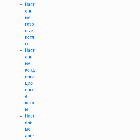
Наст
енн
ые
газо
вые
котл
ы
Наст
енн
ые
конд
енса
цио
нны
е
котл
ы
Наст
енн
ые
элек