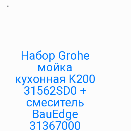
Набор Grohe
мойка
кухонная K200
31562SD0 +
смеситель
BauEdge
31367000