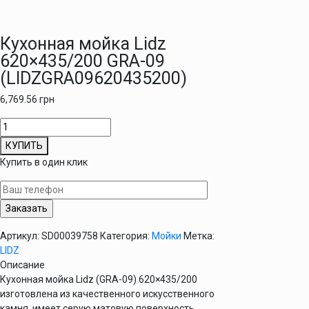
Кухонная мойка Lidz
620×435/200 GRA-09
(LIDZGRA09620435200)
6,769.56
грн
Количество
товара
КУПИТЬ
Кухонная
Купить в один клик
мойка
Lidz
620x435/200
GRA-
09
Артикул:
SD00039758
Категория:
Мойки
Метка:
(LIDZGRA09620435200)
LIDZ
Описание
Кухонная мойка Lidz (GRA-09) 620×435/200
изготовлена из качественного искусственного
камня, имеет серую матовую поверхность,