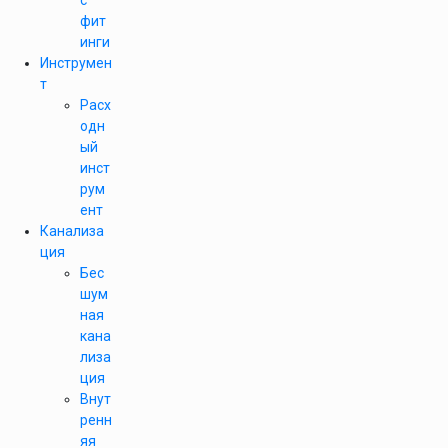
с
фит
инги
Инструмен
т
Расх
одн
ый
инст
рум
ент
Канализа
ция
Бес
шум
ная
кана
лиза
ция
Внут
ренн
яя