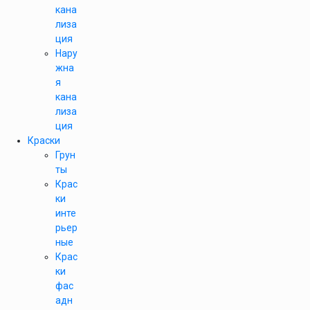
кана
лиза
ция
Нару
жна
я
кана
лиза
ция
Краски
Грун
ты
Крас
ки
инте
рьер
ные
Крас
ки
фас
адн