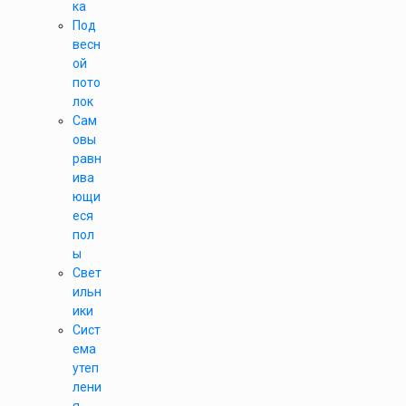
ка
Под
весн
ой
пото
лок
Сам
овы
равн
ива
ющи
еся
пол
ы
Свет
ильн
ики
Сист
ема
утеп
лени