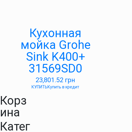
Кухонная
мойка Grohe
Sink K400+
31569SD0
23,801.52
грн
КУПИТЬ
Купить в кредит
Корз
ина
Катег