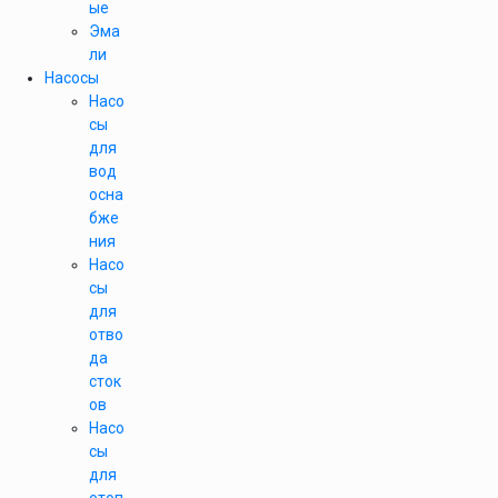
ые
Эма
ли
Насосы
Насо
сы
для
вод
осна
бже
ния
Насо
сы
для
отво
да
сток
ов
Насо
сы
для