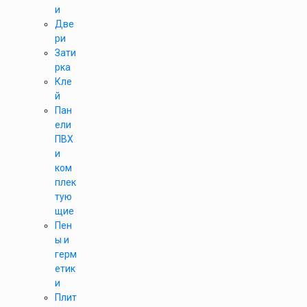
и
Две
ри
Зати
рка
Кле
й
Пан
ели
ПВХ
и
ком
плек
тую
щие
Пен
ы и
герм
етик
и
Плит