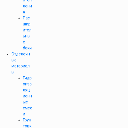
отоп
лени
я
Рас
шир
ител
ьны
е
баки
Отделочн
ые
материал
ы
Гидр
оизо
ляц
ионн
ые
смес
и
Грун
товк