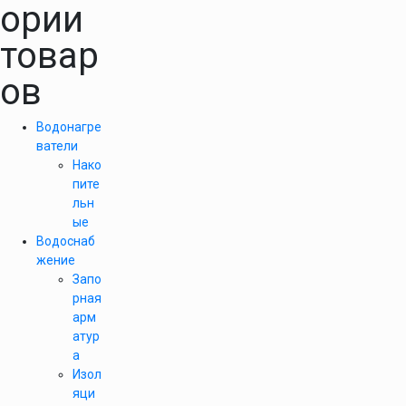
ории
товар
ов
Водонагре
ватели
Нако
пите
льн
ые
Водоснаб
жение
Запо
рная
арм
атур
а
Изол
яци