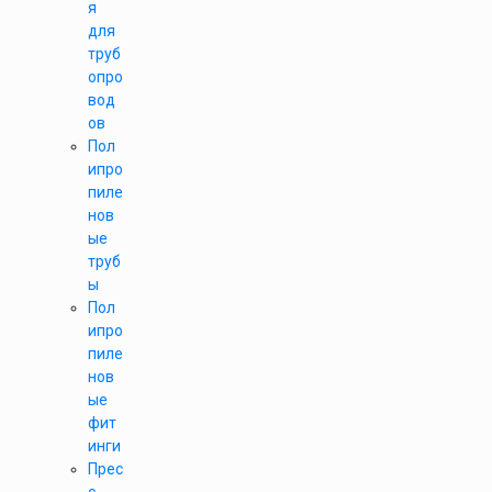
я
для
труб
опро
вод
ов
Пол
ипро
пиле
нов
ые
труб
ы
Пол
ипро
пиле
нов
ые
фит
инги
Прес