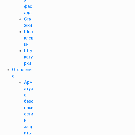
я
фас
ада
Стя
жки
Шпа
клев
ки
Шту
кату
рки
Отоплени
е
Арм
атур
а
безо
пасн
ости
и
защ
иты