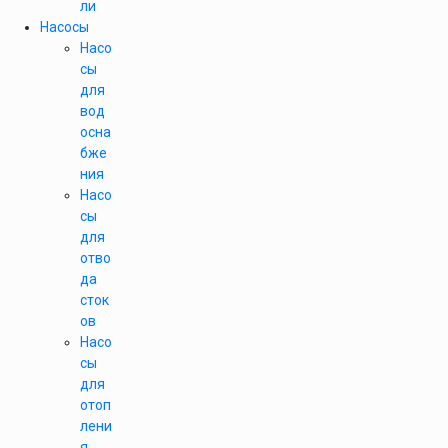
ли
Насосы
Насо
сы
для
вод
осна
бже
ния
Насо
сы
для
отво
да
сток
ов
Насо
сы
для
отоп
лени
я