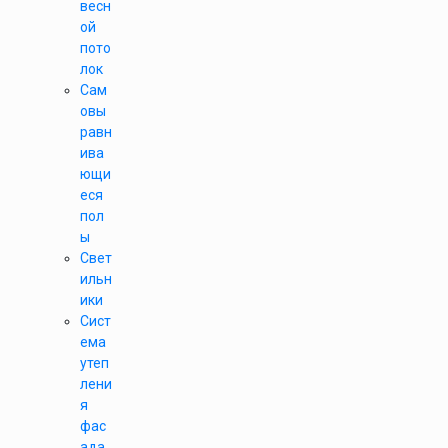
весн
ой
пото
лок
Сам
овы
равн
ива
ющи
еся
пол
ы
Свет
ильн
ики
Сист
ема
утеп
лени
я
фас
ада