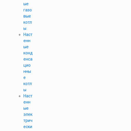
ые
газо
вые
котл
ы
Наст
енн
ые
конд
енса
цио
нны
е
котл
ы
Наст
енн
ые
элек
трич
ески