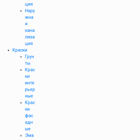
ция
Нару
жна
я
кана
лиза
ция
Краски
Грун
ты
Крас
ки
инте
рьер
ные
Крас
ки
фас
адн
ые
Эма