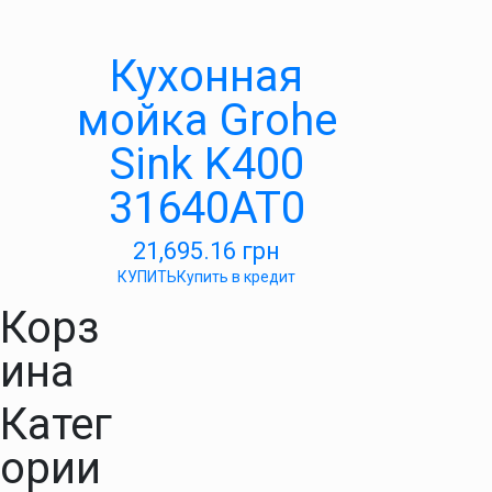
Кухонная
мойка Grohe
Sink K400
31640AT0
21,695.16
грн
КУПИТЬ
Купить в кредит
Корз
ина
Катег
ории