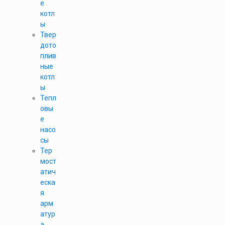
е
котл
ы
Твер
дото
плив
ные
котл
ы
Тепл
овы
е
насо
сы
Тер
мост
атич
еска
я
арм
атур
а