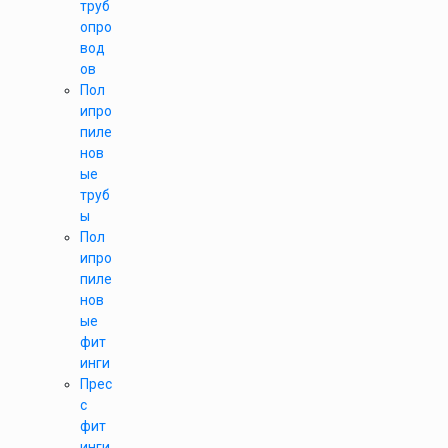
труб
опро
вод
ов
Пол
ипро
пиле
нов
ые
труб
ы
Пол
ипро
пиле
нов
ые
фит
инги
Прес
с
фит
инги