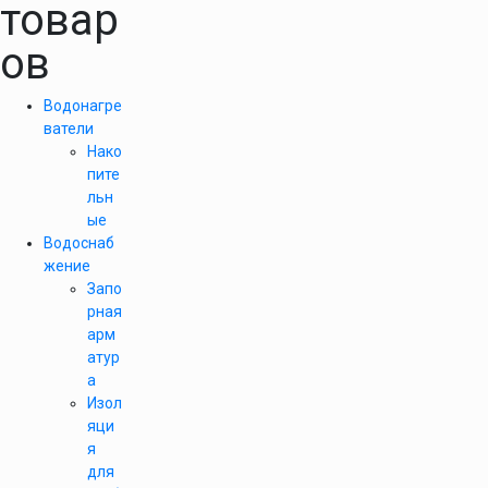
товар
ов
Водонагре
ватели
Нако
пите
льн
ые
Водоснаб
жение
Запо
рная
арм
атур
а
Изол
яци
я
для