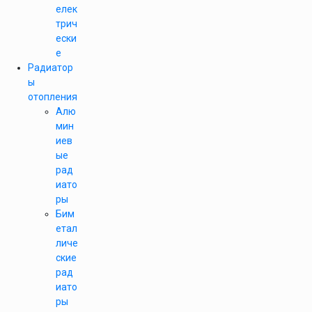
елек
трич
ески
е
Радиатор
ы
отопления
Алю
мин
иев
ые
рад
иато
ры
Бим
етал
личе
ские
рад
иато
ры