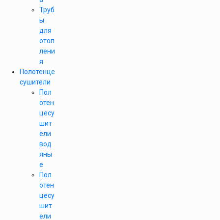
Труб
ы
для
отоп
лени
я
Полотенце
сушители
Пол
отен
цесу
шит
ели
вод
яны
е
Пол
отен
цесу
шит
ели