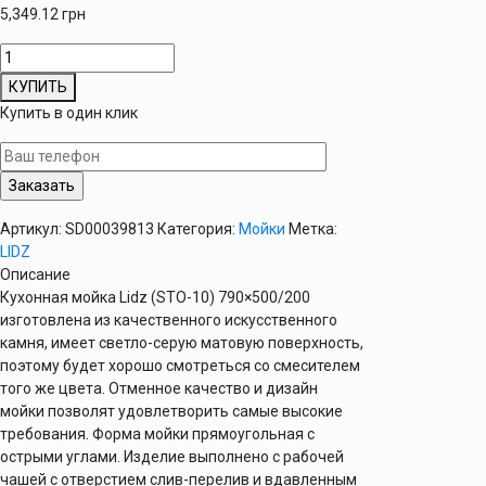
5,349.12
грн
Количество
товара
КУПИТЬ
Кухонная
Купить в один клик
мойка
Lidz
790x500/200
STO-
10
Артикул:
SD00039813
Категория:
Мойки
Метка:
(LIDZМSTO10790500200)
LIDZ
Описание
Кухонная мойка Lidz (STO-10) 790×500/200
изготовлена из качественного искусственного
камня, имеет светло-серую матовую поверхность,
поэтому будет хорошо смотреться со смесителем
того же цвета. Отменное качество и дизайн
мойки позволят удовлетворить самые высокие
требования. Форма мойки прямоугольная с
острыми углами. Изделие выполнено с рабочей
чашей с отверстием слив-перелив и вдавленным