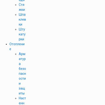
Стя
жки
Шпа
клев
ки
Шту
кату
рки
Отоплени
е
Арм
атур
а
безо
пасн
ости
и
защ
иты
Наст
енн