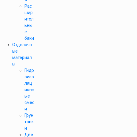
Рас
шир
ител
ьны
е
баки
Отделочн
ые
материал
ы
Гидр
оизо
ляц
ионн
ые
смес
и
Грун
товк
и
Две