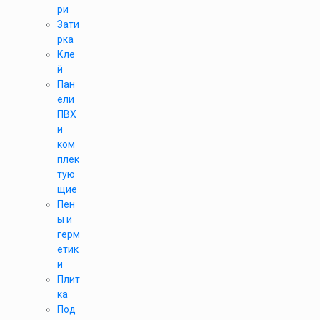
ри
Зати
рка
Кле
й
Пан
ели
ПВХ
и
ком
плек
тую
щие
Пен
ы и
герм
етик
и
Плит
ка
Под