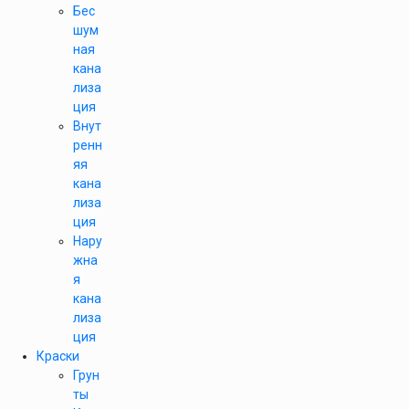
Бес
шум
ная
кана
лиза
ция
Внут
ренн
яя
кана
лиза
ция
Нару
жна
я
кана
лиза
ция
Краски
Грун
ты