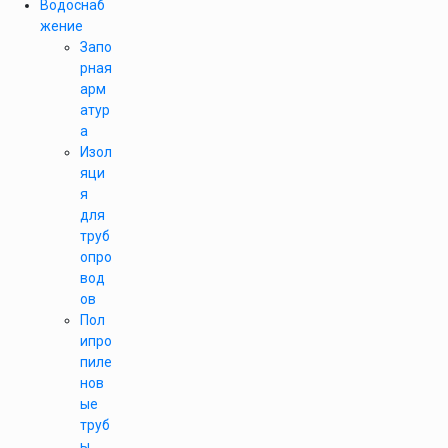
Водоснаб
жение
Запо
рная
арм
атур
а
Изол
яци
я
для
труб
опро
вод
ов
Пол
ипро
пиле
нов
ые
труб
ы