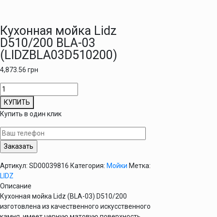
Кухонная мойка Lidz
D510/200 BLA-03
(LIDZBLA03D510200)
4,873.56
грн
Количество
товара
КУПИТЬ
Кухонная
Купить в один клик
мойка
Lidz
D510/200
BLA-
03
Артикул:
SD00039816
Категория:
Мойки
Метка:
(LIDZBLA03D510200)
LIDZ
Описание
Кухонная мойка Lidz (BLA-03) D510/200
изготовлена из качественного искусственного
камня, имеет черную матовую поверхность,