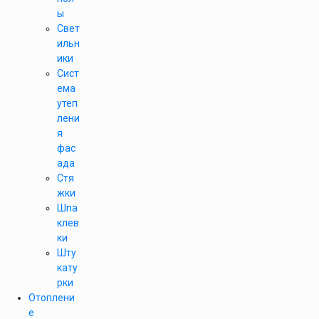
ы
Свет
ильн
ики
Сист
ема
утеп
лени
я
фас
ада
Стя
жки
Шпа
клев
ки
Шту
кату
рки
Отоплени
е