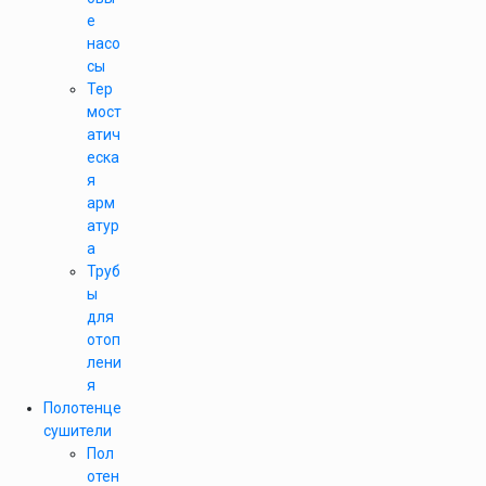
е
насо
сы
Тер
мост
атич
еска
я
арм
атур
а
Труб
ы
для
отоп
лени
я
Полотенце
сушители
Пол
отен