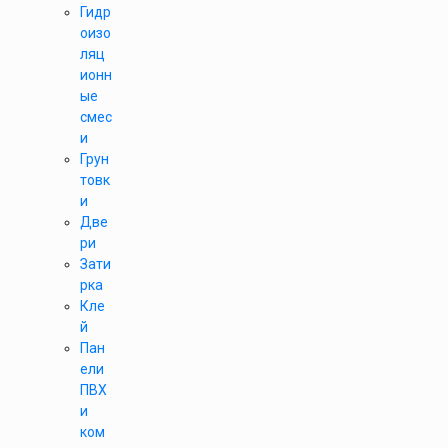
Гидр
оизо
ляц
ионн
ые
смес
и
Грун
товк
и
Две
ри
Зати
рка
Кле
й
Пан
ели
ПВХ
и
ком