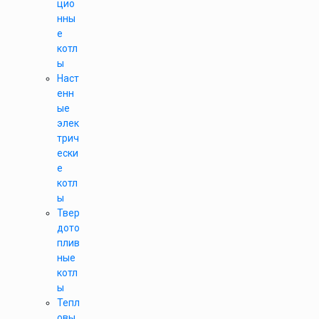
цио
нны
е
котл
ы
Наст
енн
ые
элек
трич
ески
е
котл
ы
Твер
дото
плив
ные
котл
ы
Тепл
овы