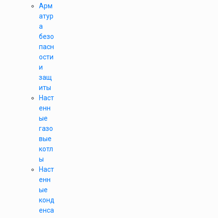
Арм
атур
а
безо
пасн
ости
и
защ
иты
Наст
енн
ые
газо
вые
котл
ы
Наст
енн
ые
конд
енса