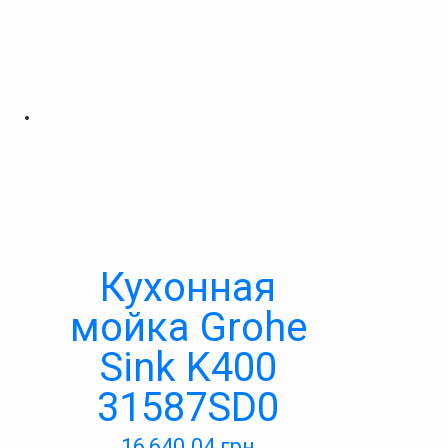
Кухонная
мойка Grohe
Sink K400
31587SD0
16,640.04
грн