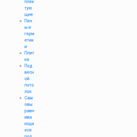
плек
тую
щие
Пен
ы и
герм
етик
и
Плит
ка
Под
весн
ой
пото
лок
Сам
овы
равн
ива
ющи
еся
пол