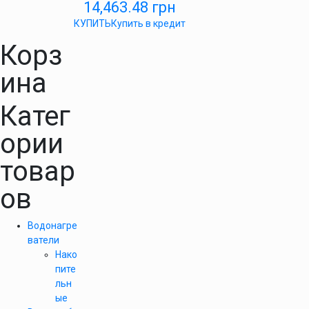
14,463.48
грн
КУПИТЬ
Купить в кредит
Корз
ина
Катег
ории
товар
ов
Водонагре
ватели
Нако
пите
льн
ые