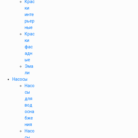
Крас
ки
инте
рьер
ные
Крас
ки
фас
адн
ые
Эма
ли
Насосы
Насо
сы
для
вод
осна
бже
ния
Насо
сы