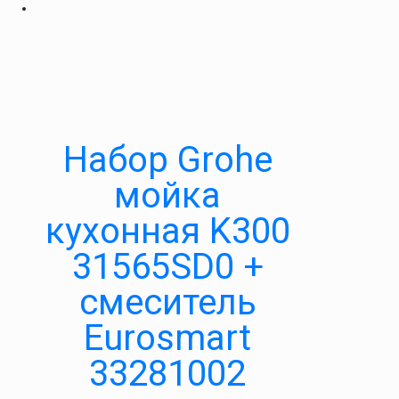
Набор Grohe
мойка
кухонная K300
31565SD0 +
смеситель
Eurosmart
33281002