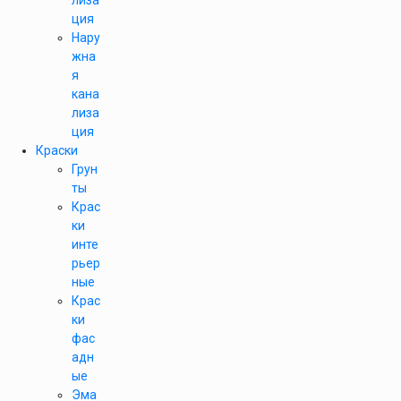
лиза
ция
Нару
жна
я
кана
лиза
ция
Краски
Грун
ты
Крас
ки
инте
рьер
ные
Крас
ки
фас
адн
ые
Эма