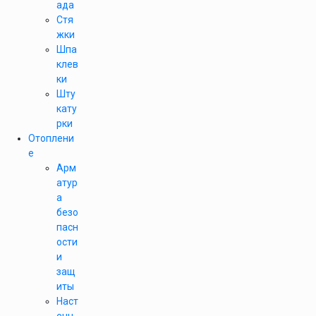
ада
Стя
жки
Шпа
клев
ки
Шту
кату
рки
Отоплени
е
Арм
атур
а
безо
пасн
ости
и
защ
иты
Наст