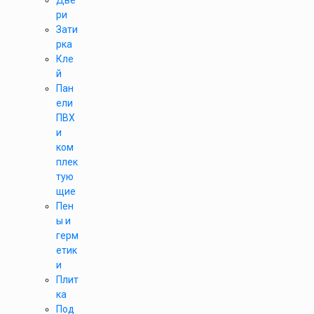
Две
ри
Зати
рка
Кле
й
Пан
ели
ПВХ
и
ком
плек
тую
щие
Пен
ы и
герм
етик
и
Плит
ка
Под