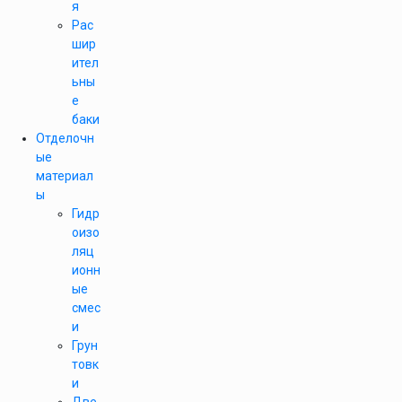
я
Рас
шир
ител
ьны
е
баки
Отделочн
ые
материал
ы
Гидр
оизо
ляц
ионн
ые
смес
и
Грун
товк
и