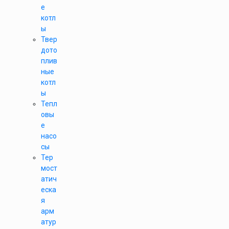
е
котл
ы
Твер
дото
плив
ные
котл
ы
Тепл
овы
е
насо
сы
Тер
мост
атич
еска
я
арм
атур