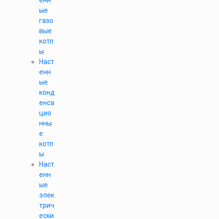
енн
ые
газо
вые
котл
ы
Наст
енн
ые
конд
енса
цио
нны
е
котл
ы
Наст
енн
ые
элек
трич
ески