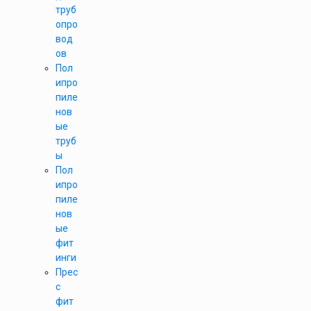
труб
опро
вод
ов
Пол
ипро
пиле
нов
ые
труб
ы
Пол
ипро
пиле
нов
ые
фит
инги
Прес
с
фит