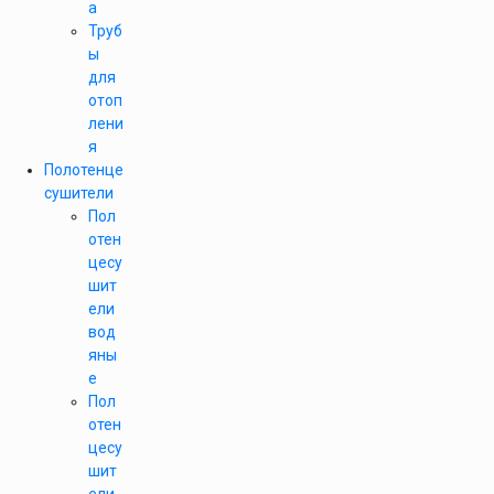
а
Труб
ы
для
отоп
лени
я
Полотенце
сушители
Пол
отен
цесу
шит
ели
вод
яны
е
Пол
отен
цесу
шит