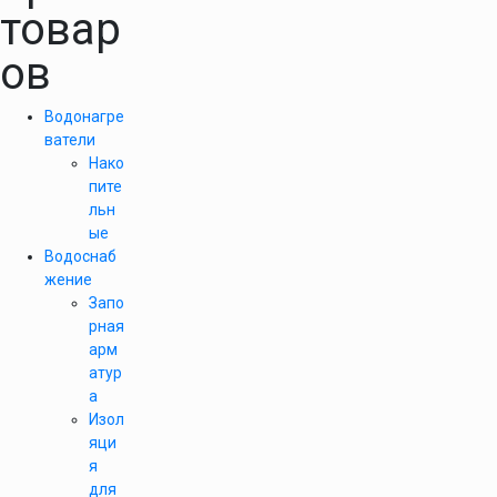
товар
ов
Водонагре
ватели
Нако
пите
льн
ые
Водоснаб
жение
Запо
рная
арм
атур
а
Изол
яци
я
для