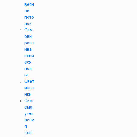
весн
ой
пото
лок
Сам
овы
равн
ива
ющи
еся
пол
ы
Свет
ильн
ики
Сист
ема
утеп
лени
я
фас