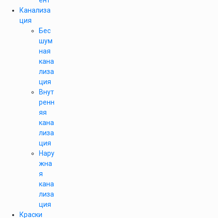
ент
Канализа
ция
Бес
шум
ная
кана
лиза
ция
Внут
ренн
яя
кана
лиза
ция
Нару
жна
я
кана
лиза
ция
Краски