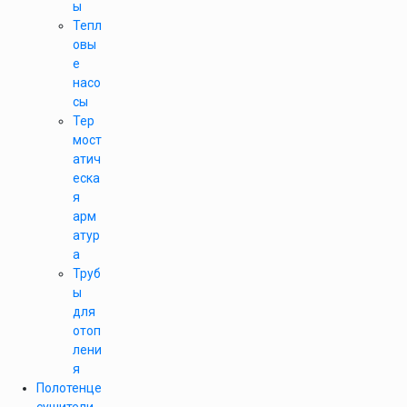
ы
Тепл
овы
е
насо
сы
Тер
мост
атич
еска
я
арм
атур
а
Труб
ы
для
отоп
лени
я
Полотенце