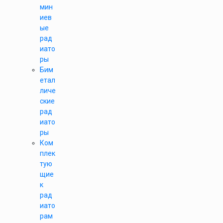
мин
иев
ые
рад
иато
ры
Бим
етал
личе
ские
рад
иато
ры
Ком
плек
тую
щие
к
рад
иато
рам