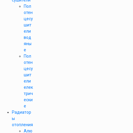
сушители
Пол
отен
цесу
шит
ели
вод
яны
е
Пол
отен
цесу
шит
ели
елек
трич
ески
е
Радиатор
ы
отопления
Алю