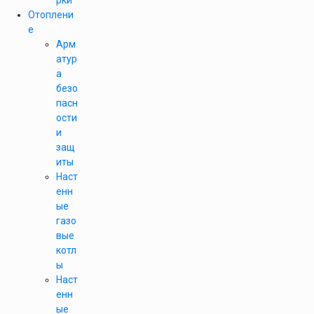
рки
Отоплени
е
Арм
атур
а
безо
пасн
ости
и
защ
иты
Наст
енн
ые
газо
вые
котл
ы
Наст
енн
ые