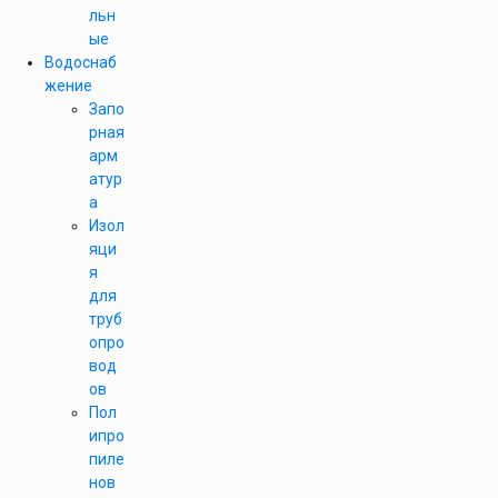
льн
ые
Водоснаб
жение
Запо
рная
арм
атур
а
Изол
яци
я
для
труб
опро
вод
ов
Пол
ипро
пиле
нов