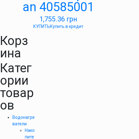
an 40585001
1,755.36
грн
КУПИТЬ
Купить в кредит
Корз
ина
Катег
ории
товар
ов
Водонагре
ватели
Нако
пите