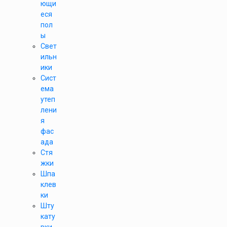
ющи
еся
пол
ы
Свет
ильн
ики
Сист
ема
утеп
лени
я
фас
ада
Стя
жки
Шпа
клев
ки
Шту
кату