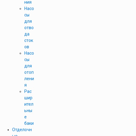
ния
Насо
сы
для
отво
да
сток
ов
Насо
сы
для
отоп
лени
я
Рас
шир
ител
ьны
е
баки
Отделочн