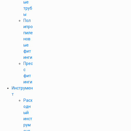
ые
труб
ы
Пол
ипро
пиле
нов
ые
фит
инги
Прес
с
фит
инги
Инструмен
т
Расх
одн
ый
инст
рум