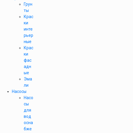
Грун
ты
Крас
ки
инте
рьер
ные
Крас
ки
фас
адн
ые
Эма
ли
Насосы
Насо
сы
для
вод
осна
бже