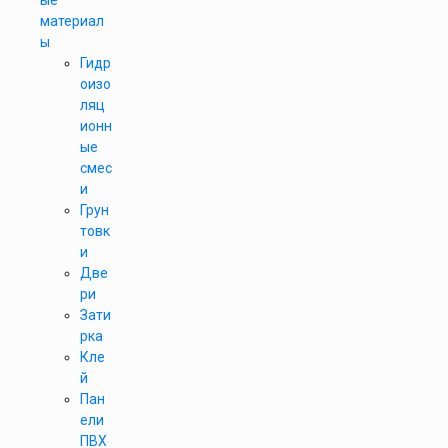
ые
материал
ы
Гидр
оизо
ляц
ионн
ые
смес
и
Грун
товк
и
Две
ри
Зати
рка
Кле
й
Пан
ели
ПВХ