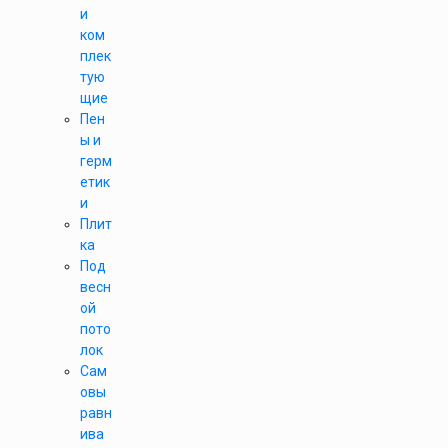
и
ком
плек
тую
щие
Пен
ы и
герм
етик
и
Плит
ка
Под
весн
ой
пото
лок
Сам
овы
равн
ива