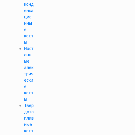
конд
енса
цио
нны
е
котл
ы
Наст
енн
ые
элек
трич
ески
е
котл
ы
Твер
дото
плив
ные
котл